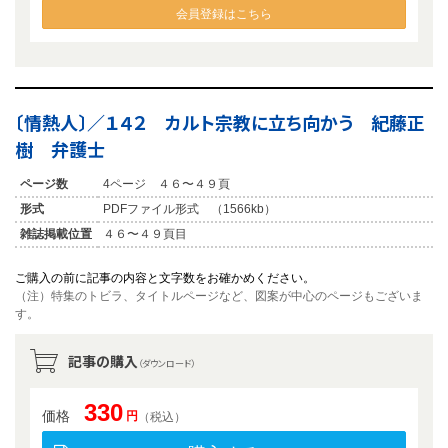
会員登録はこちら
〔情熱人〕／１４２ カルト宗教に立ち向かう 紀藤正
樹 弁護士
ページ数
4ページ ４６〜４９頁
形式
PDFファイル形式 （1566kb）
雑誌掲載位置
４６〜４９頁目
ご購入の前に記事の内容と文字数をお確かめください。
（注）特集のトビラ、タイトルページなど、図案が中心のページもございま
す。
記事の購入
（ダウンロード）
330
価格
円
（税込）