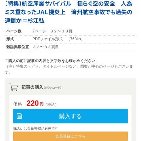
〔特集〕航空産業サバイバル 揺らぐ空の安全 人為
ミス重なったＪＡＬ機炎上 済州航空事故でも過失の
連鎖か＝杉江弘
ページ数
2ページ ３２〜３３頁
形式
PDFファイル形式 （763kb）
雑誌掲載位置
３２〜３３頁目
ご購入の前に記事の内容と文字数をお確かめください。
（注）特集のトビラ、タイトルページなど、図案が中心のページもございま
す。
記事の購入
（ダウンロード）
220
価格
円
（税込）
購入する
購入には会員登録が必要です
会員登録はこちら