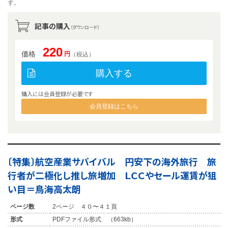
す。
記事の購入
（ダウンロード）
220
価格
円
（税込）
購入する
購入には会員登録が必要です
会員登録はこちら
〔特集〕航空産業サバイバル 円安下の海外旅行 旅
行者が二極化し推し旅増加 ＬＣＣやセール運賃が狙
い目＝鳥海高太朗
ページ数
2ページ ４０〜４１頁
形式
PDFファイル形式 （663kb）