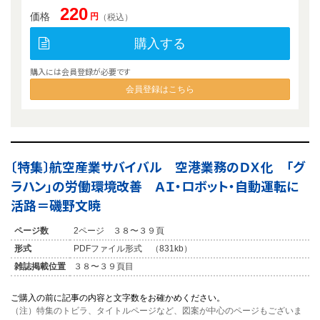
220
価格
円
（税込）
購入する
購入には会員登録が必要です
会員登録はこちら
〔特集〕航空産業サバイバル 空港業務のＤＸ化 「グ
ラハン」の労働環境改善 ＡＩ・ロボット・自動運転に
活路＝磯野文暁
ページ数
2ページ ３８〜３９頁
形式
PDFファイル形式 （831kb）
雑誌掲載位置
３８〜３９頁目
ご購入の前に記事の内容と文字数をお確かめください。
（注）特集のトビラ、タイトルページなど、図案が中心のページもございま