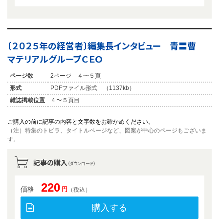
〔２０２５年の経営者〕編集長インタビュー 青〓曹
マテリアルグループＣＥＯ
ページ数
2ページ ４〜５頁
形式
PDFファイル形式 （1137kb）
雑誌掲載位置
４〜５頁目
ご購入の前に記事の内容と文字数をお確かめください。
（注）特集のトビラ、タイトルページなど、図案が中心のページもございま
す。
記事の購入
（ダウンロード）
220
価格
円
（税込）
購入する