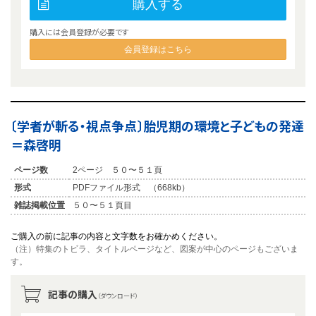
購入する
購入には会員登録が必要です
会員登録はこちら
〔学者が斬る・視点争点〕胎児期の環境と子どもの発達
＝森啓明
ページ数
2ページ ５０〜５１頁
形式
PDFファイル形式 （668kb）
雑誌掲載位置
５０〜５１頁目
ご購入の前に記事の内容と文字数をお確かめください。
（注）特集のトビラ、タイトルページなど、図案が中心のページもございま
す。
記事の購入
（ダウンロード）