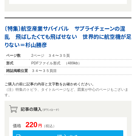
〔特集〕航空産業サバイバル サプライチェーンの混
乱 飛ばしたくても飛ばせない 世界的に航空機が足
りない＝杉山勝彦
ページ数
2ページ ３４〜３５頁
形式
PDFファイル形式 （489kb）
雑誌掲載位置
３４〜３５頁目
ご購入の前に記事の内容と文字数をお確かめください。
（注）特集のトビラ、タイトルページなど、図案が中心のページもございま
す。
記事の購入
（ダウンロード）
220
価格
円
（税込）