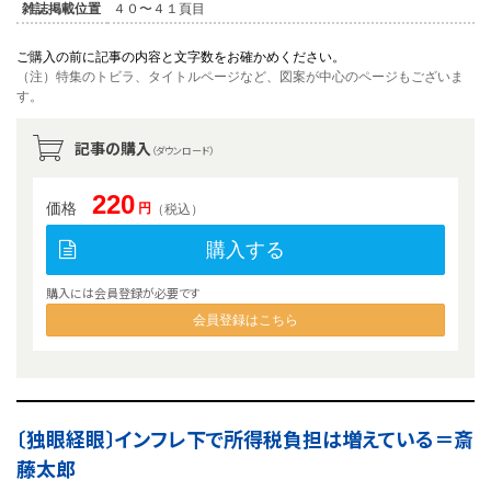
雑誌掲載位置
４０〜４１頁目
ご購入の前に記事の内容と文字数をお確かめください。
（注）特集のトビラ、タイトルページなど、図案が中心のページもございま
す。
記事の購入
（ダウンロード）
220
価格
円
（税込）
購入する
購入には会員登録が必要です
会員登録はこちら
〔独眼経眼〕インフレ下で所得税負担は増えている＝斎
藤太郎