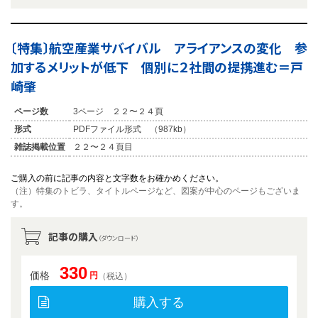
〔特集〕航空産業サバイバル アライアンスの変化 参
加するメリットが低下 個別に２社間の提携進む＝戸
崎肇
ページ数
3ページ ２２〜２４頁
形式
PDFファイル形式 （987kb）
雑誌掲載位置
２２〜２４頁目
ご購入の前に記事の内容と文字数をお確かめください。
（注）特集のトビラ、タイトルページなど、図案が中心のページもございま
す。
記事の購入
（ダウンロード）
330
価格
円
（税込）
購入する