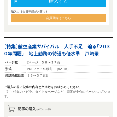
購入する
購入には会員登録が必要です
会員登録はこちら
〔特集〕航空産業サバイバル 人手不足 迫る「２０３
０年問題」 地上勤務の待遇も低水準＝戸崎肇
ページ数
2ページ ３６〜３７頁
形式
PDFファイル形式 （521kb）
雑誌掲載位置
３６〜３７頁目
ご購入の前に記事の内容と文字数をお確かめください。
（注）特集のトビラ、タイトルページなど、図案が中心のページもございま
す。
記事の購入
（ダウンロード）