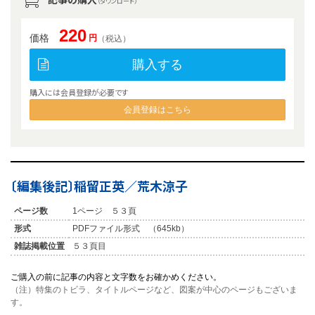
（ダウンロード）
220
価格
円
（税込）
購入する
購入には会員登録が必要です
会員登録はこちら
〔編集後記〕稲留正英／荒木涼子
ページ数
1ページ ５３頁
形式
PDFファイル形式 （645kb）
雑誌掲載位置
５３頁目
ご購入の前に記事の内容と文字数をお確かめください。
（注）特集のトビラ、タイトルページなど、図案が中心のページもございま
す。