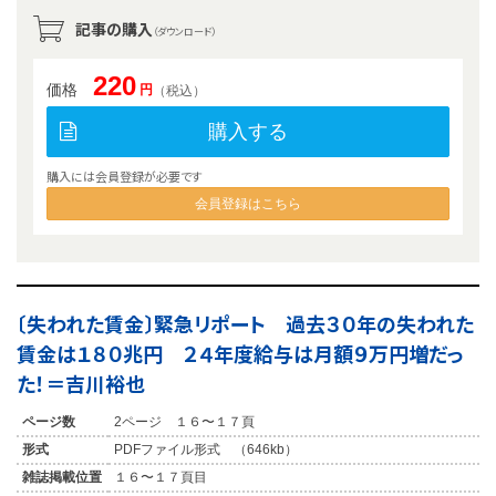
記事の購入
（ダウンロード）
220
価格
円
（税込）
購入する
購入には会員登録が必要です
会員登録はこちら
〔失われた賃金〕緊急リポート 過去３０年の失われた
賃金は１８０兆円 ２４年度給与は月額９万円増だっ
た！＝吉川裕也
ページ数
2ページ １６〜１７頁
形式
PDFファイル形式 （646kb）
雑誌掲載位置
１６〜１７頁目