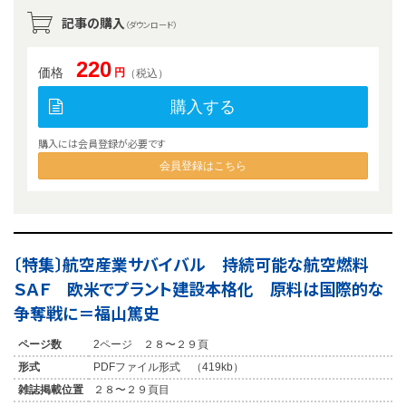
記事の購入
（ダウンロード）
220
価格
円
（税込）
購入する
購入には会員登録が必要です
会員登録はこちら
〔特集〕航空産業サバイバル 持続可能な航空燃料
ＳＡＦ 欧米でプラント建設本格化 原料は国際的な
争奪戦に＝福山篤史
ページ数
2ページ ２８〜２９頁
形式
PDFファイル形式 （419kb）
雑誌掲載位置
２８〜２９頁目