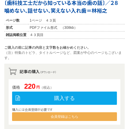
〔歯科技工士だから知っている本当の歯の話〕／２８
噛めない、話せない、笑えない入れ歯＝林裕之
ページ数
1ページ ４３頁
形式
PDFファイル形式 （308kb）
雑誌掲載位置
４３頁目
ご購入の前に記事の内容と文字数をお確かめください。
（注）特集のトビラ、タイトルページなど、図案が中心のページもございま
す。
記事の購入
（ダウンロード）
220
価格
円
（税込）
購入する
購入には会員登録が必要です
会員登録はこちら