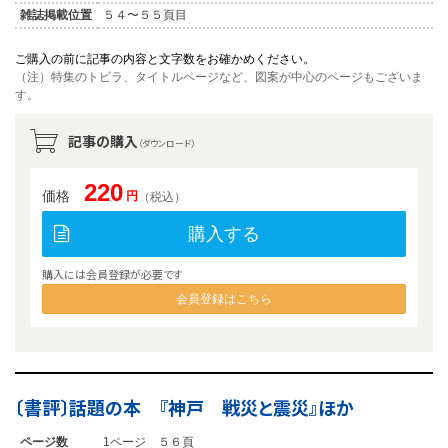
雑誌掲載位置
５４〜５５頁目
ご購入の前に記事の内容と文字数をお確かめください。
（注）特集のトビラ、タイトルページなど、図案が中心のページもございま
す。
記事の購入
（ダウンロード）
220
価格
円
（税込）
購入する
購入には会員登録が必要です
会員登録はこちら
〔書評〕話題の本 『神戸 戦災と震災』ほか
ページ数
1ページ ５６頁