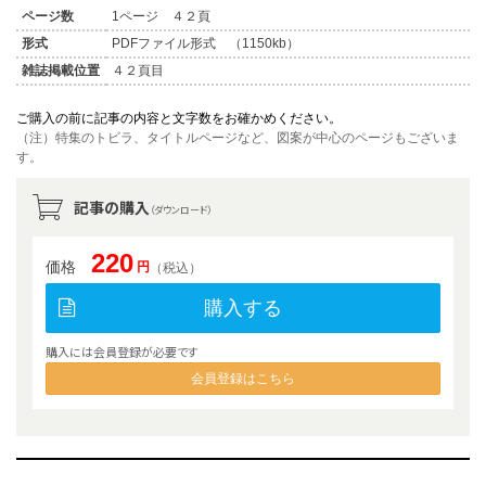
ページ数
1ページ ４２頁
形式
PDFファイル形式 （1150kb）
雑誌掲載位置
４２頁目
ご購入の前に記事の内容と文字数をお確かめください。
（注）特集のトビラ、タイトルページなど、図案が中心のページもございま
す。
記事の購入
（ダウンロード）
220
価格
円
（税込）
購入する
購入には会員登録が必要です
会員登録はこちら