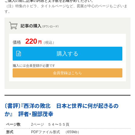
ご購入の前に記事の内容と文字数をお確かめください。
（注）特集のトビラ、タイトルページなど、図案が中心のページもございま
す。
記事の購入
（ダウンロード）
220
価格
円
（税込）
購入する
購入には会員登録が必要です
会員登録はこちら
〔書評〕『西洋の敗北 日本と世界に何が起きるの
か』 評者・服部茂幸
ページ数
2ページ ５４〜５５頁
形式
PDFファイル形式 （659kb）