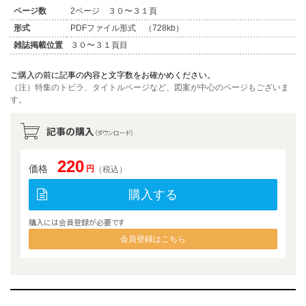
ページ数
2ページ ３０〜３１頁
形式
PDFファイル形式 （728kb）
雑誌掲載位置
３０〜３１頁目
ご購入の前に記事の内容と文字数をお確かめください。
（注）特集のトビラ、タイトルページなど、図案が中心のページもございま
す。
記事の購入
（ダウンロード）
220
価格
円
（税込）
購入する
購入には会員登録が必要です
会員登録はこちら