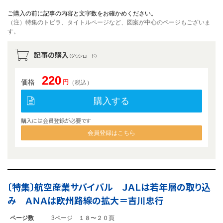
ご購入の前に記事の内容と文字数をお確かめください。
（注）特集のトビラ、タイトルページなど、図案が中心のページもございま
す。
記事の購入
（ダウンロード）
220
価格
円
（税込）
購入する
購入には会員登録が必要です
会員登録はこちら
〔特集〕航空産業サバイバル ＪＡＬは若年層の取り込
み ＡＮＡは欧州路線の拡大＝吉川忠行
ページ数
3ページ １８〜２０頁