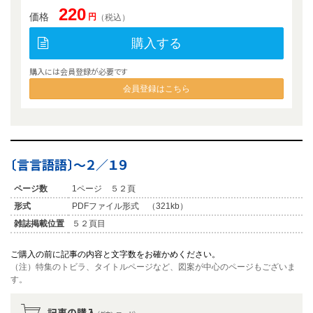
220
価格
円
（税込）
購入する
購入には会員登録が必要です
会員登録はこちら
〔言言語語〕〜２／１９
ページ数
1ページ ５２頁
形式
PDFファイル形式 （321kb）
雑誌掲載位置
５２頁目
ご購入の前に記事の内容と文字数をお確かめください。
（注）特集のトビラ、タイトルページなど、図案が中心のページもございま
す。
記事の購入