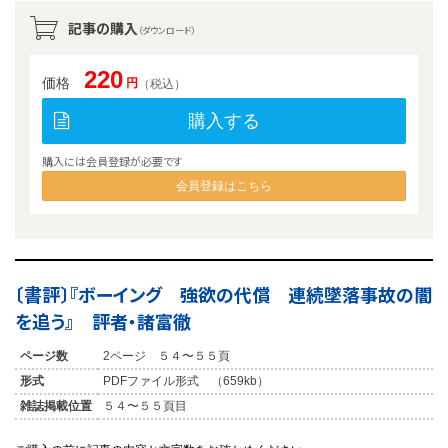
記事の購入
（ダウンロード）
220
価格
円
（税込）
購入する
購入には会員登録が必要です
会員登録はこちら
〔書評〕『ボーイング 強欲の代償 連続墜落事故の闇
を追う』 評者・諸富徹
ページ数
2ページ ５４〜５５頁
形式
PDFファイル形式 （659kb）
雑誌掲載位置
５４〜５５頁目