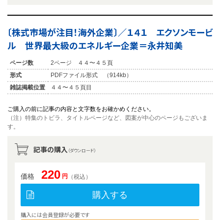
〔株式市場が注目！海外企業〕／１４１ エクソンモービ
ル 世界最大級のエネルギー企業＝永井知美
ページ数
2ページ ４４〜４５頁
形式
PDFファイル形式 （914kb）
雑誌掲載位置
４４〜４５頁目
ご購入の前に記事の内容と文字数をお確かめください。
（注）特集のトビラ、タイトルページなど、図案が中心のページもございま
す。
記事の購入
（ダウンロード）
220
価格
円
（税込）
購入する
購入には会員登録が必要です