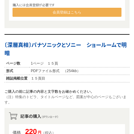
購入には会員登録が必要です
会員登録はこちら
〔深層真相〕パナソニックとソニー ショールームで明
暗
ページ数
1ページ １５頁
形式
PDFファイル形式 （254kb）
雑誌掲載位置
１５頁目
ご購入の前に記事の内容と文字数をお確かめください。
（注）特集のトビラ、タイトルページなど、図案が中心のページもございま
す。
記事の購入
（ダウンロード）
220
価格
円
（税込）