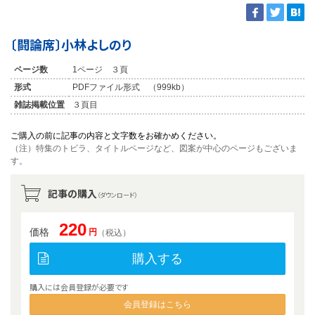
〔闘論席〕小林よしのり
ページ数
1ページ ３頁
形式
PDFファイル形式 （999kb）
雑誌掲載位置
３頁目
ご購入の前に記事の内容と文字数をお確かめください。
（注）特集のトビラ、タイトルページなど、図案が中心のページもございま
す。
記事の購入
（ダウンロード）
220
価格
円
（税込）
購入する
購入には会員登録が必要です
会員登録はこちら