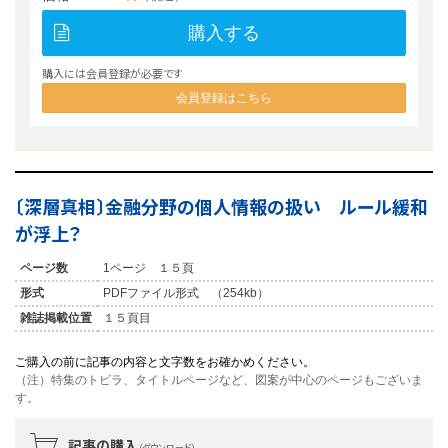
購入する
購入には会員登録が必要です
会員登録はこちら
〔深層真相〕金融分野の個人情報の扱い ルール緩和
が浮上？
ページ数
1ページ １５頁
形式
PDFファイル形式 （254kb）
雑誌掲載位置
１５頁目
ご購入の前に記事の内容と文字数をお確かめください。
（注）特集のトビラ、タイトルページなど、図案が中心のページもございま
す。
記事の購入
（ダウンロード）