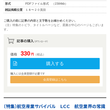
形式
PDFファイル形式 （1584kb）
雑誌掲載位置
１８〜２０頁目
ご購入の前に記事の内容と文字数をお確かめください。
（注）特集のトビラ、タイトルページなど、図案が中心のページもございま
す。
記事の購入
（ダウンロード）
330
価格
円
（税込）
購入する
購入には会員登録が必要です
会員登録はこちら
〔特集〕航空産業サバイバル ＬＣＣ 航空業界の常識