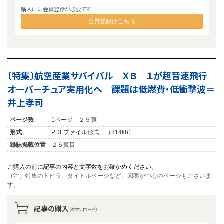
購入には会員登録が必要です
会員登録はこちら
〔特集〕航空産業サバイバル ＸＢ─１が超音速飛行
オーバーチュア実用化へ 課題は低燃費・低衝撃波＝
井上孝司
ページ数
1ページ ２５頁
形式
PDFファイル形式 （314kb）
雑誌掲載位置
２５頁目
ご購入の前に記事の内容と文字数をお確かめください。
（注）特集のトビラ、タイトルページなど、図案が中心のページもございま
す。
記事の購入
（ダウンロード）