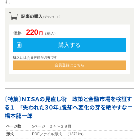
す。
記事の購入
（ダウンロード）
220
価格
円
（税込）
購入する
購入には会員登録が必要です
会員登録はこちら
〔特集〕ＮＩＳＡの見直し術 政策と金融市場を検証す
る１ 「失われた３０年」脱却へ変化の芽を絶やすな＝
橋本龍一郎
ページ数
5ページ ２４〜２８頁
形式
PDFファイル形式 （1371kb）