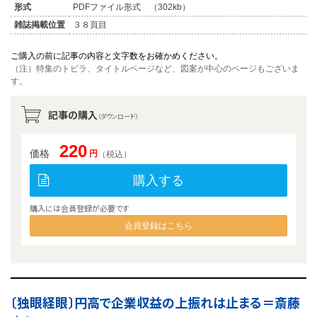
形式
PDFファイル形式 （302kb）
雑誌掲載位置
３８頁目
ご購入の前に記事の内容と文字数をお確かめください。
（注）特集のトビラ、タイトルページなど、図案が中心のページもございま
す。
記事の購入
（ダウンロード）
220
価格
円
（税込）
購入する
購入には会員登録が必要です
会員登録はこちら
〔独眼経眼〕円高で企業収益の上振れは止まる＝斎藤