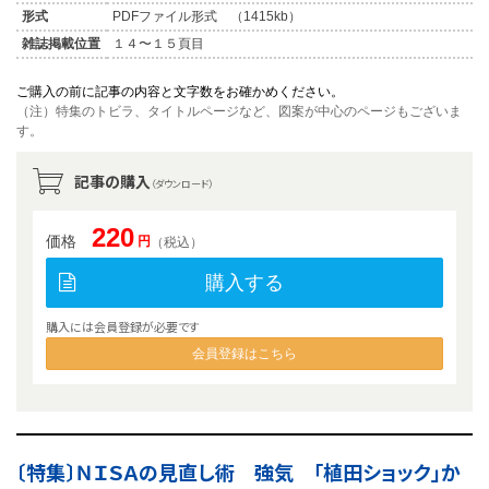
形式
PDFファイル形式 （1415kb）
雑誌掲載位置
１４〜１５頁目
ご購入の前に記事の内容と文字数をお確かめください。
（注）特集のトビラ、タイトルページなど、図案が中心のページもございま
す。
記事の購入
（ダウンロード）
220
価格
円
（税込）
購入する
購入には会員登録が必要です
会員登録はこちら
〔特集〕ＮＩＳＡの見直し術 強気 「植田ショック」か