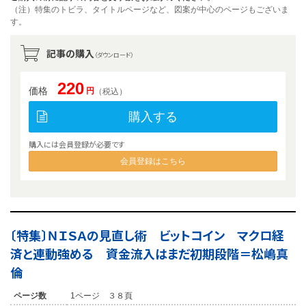
（注）特集のトビラ、タイトルページなど、図案が中心のページもございま
す。
記事の購入
（ダウンロード）
220
価格
円
（税込）
購入する
購入には会員登録が必要です
会員登録はこちら
〔特集〕ＮＩＳＡの見直し術 ビットコイン マクロ経
済と連動強める 資金流入はまだ初期段階＝松嶋真
倫
ページ数
1ページ ３８頁