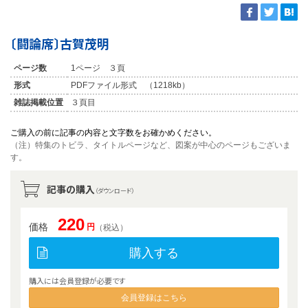
〔闘論席〕古賀茂明
ページ数
1ページ ３頁
形式
PDFファイル形式 （1218kb）
雑誌掲載位置
３頁目
ご購入の前に記事の内容と文字数をお確かめください。
（注）特集のトビラ、タイトルページなど、図案が中心のページもございま
す。
記事の購入
（ダウンロード）
220
価格
円
（税込）
購入する
購入には会員登録が必要です
会員登録はこちら