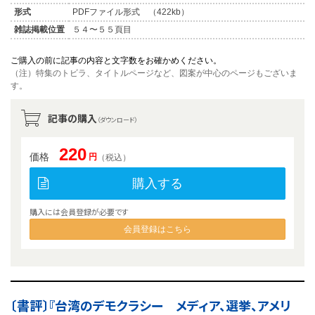
形式
PDFファイル形式 （422kb）
雑誌掲載位置
５４〜５５頁目
ご購入の前に記事の内容と文字数をお確かめください。
（注）特集のトビラ、タイトルページなど、図案が中心のページもございま
す。
記事の購入
（ダウンロード）
220
価格
円
（税込）
購入する
購入には会員登録が必要です
会員登録はこちら
〔書評〕『台湾のデモクラシー メディア、選挙、アメリ