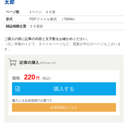
太郎
ページ数
1ページ ３９頁
形式
PDFファイル形式 （780kb）
雑誌掲載位置
３９頁目
ご購入の前に記事の内容と文字数をお確かめください。
（注）特集のトビラ、タイトルページなど、図案が中心のページもございま
す。
記事の購入
（ダウンロード）
220
価格
円
（税込）
購入する
購入には会員登録が必要です
会員登録はこちら