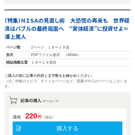
〔特集〕ＮＩＳＡの見直し術 大恐慌の再来も 世界経
済はバブルの最終局面へ “実体経済”に投資せよ＝
澤上篤人
ページ数
2ページ １８〜１９頁
形式
PDFファイル形式 （485kb）
雑誌掲載位置
１８〜１９頁目
ご購入の前に記事の内容と文字数をお確かめください。
（注）特集のトビラ、タイトルページなど、図案が中心のページもございま
す。
記事の購入
（ダウンロード）
220
価格
円
（税込）
購入する