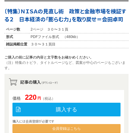
〔特集〕ＮＩＳＡの見直し術 政策と金融市場を検証す
る２ 日本経済の「膨らむ力」を取り戻せ＝会田卓司
ページ数
2ページ ３０〜３１頁
形式
PDFファイル形式 （480kb）
雑誌掲載位置
３０〜３１頁目
ご購入の前に記事の内容と文字数をお確かめください。
（注）特集のトビラ、タイトルページなど、図案が中心のページもございま
す。
記事の購入
（ダウンロード）
220
価格
円
（税込）
購入する
購入には会員登録が必要です
会員登録はこちら