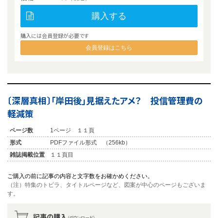
購入する
購入には会員登録が必要です
会員登録はこちら
〔深層真相〕「岸田後」見据えたアメ？ 投信管理費の
軽減策
ページ数
1ページ １１頁
形式
PDFファイル形式 （256kb）
雑誌掲載位置
１１頁目
ご購入の前に記事の内容と文字数をお確かめください。
（注）特集のトビラ、タイトルページなど、図案が中心のページもございま
す。
記事の購入
（ダウンロード）