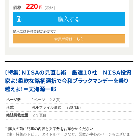
220
価格
円
（税込）
購入する
購入には会員登録が必要です
会員登録はこちら
〔特集〕ＮＩＳＡの見直し術 厳選１０社 ＮＩＳＡ投資
家よ！柔軟な銘柄選択で令和ブラックマンデーを乗り
越えよ！＝天海源一郎
ページ数
1ページ ２３頁
形式
PDFファイル形式 （307kb）
雑誌掲載位置
２３頁目
ご購入の前に記事の内容と文字数をお確かめください。
（注）特集のトビラ、タイトルページなど、図案が中心のページもございま