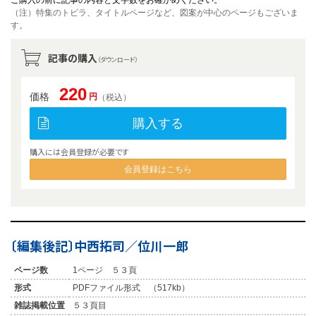
（注）特集のトビラ、タイトルページなど、図案が中心のページもございま
す。
記事の購入
（ダウンロード）
220
価格
円
（税込）
購入する
購入には会員登録が必要です
会員登録はこちら
〔編集後記〕中西拓司／位川一郎
ページ数
1ページ ５３頁
形式
PDFファイル形式 （517kb）
雑誌掲載位置
５３頁目