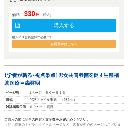
330
価格
円
（税込）
購入する
購入には会員登録が必要です
会員登録はこちら
〔学者が斬る・視点争点〕男女共同参画を促す生殖補
助医療＝森啓明
ページ数
2ページ ５０〜５１頁
形式
PDFファイル形式 （581kb）
雑誌掲載位置
５０〜５１頁目
ご購入の前に記事の内容と文字数をお確かめください。
（注）特集のトビラ、タイトルページなど、図案が中心のページもございま