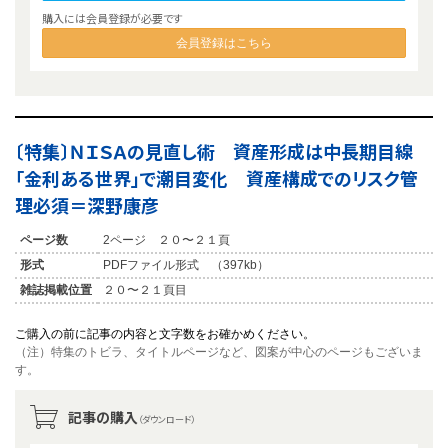
購入には会員登録が必要です
会員登録はこちら
〔特集〕ＮＩＳＡの見直し術 資産形成は中長期目線
「金利ある世界」で潮目変化 資産構成でのリスク管
理必須＝深野康彦
ページ数
2ページ ２０〜２１頁
形式
PDFファイル形式 （397kb）
雑誌掲載位置
２０〜２１頁目
ご購入の前に記事の内容と文字数をお確かめください。
（注）特集のトビラ、タイトルページなど、図案が中心のページもございま
す。
記事の購入
（ダウンロード）