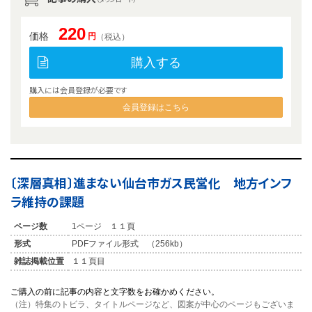
220
価格
円
（税込）
購入する
購入には会員登録が必要です
会員登録はこちら
〔深層真相〕進まない仙台市ガス民営化 地方インフ
ラ維持の課題
ページ数
1ページ １１頁
形式
PDFファイル形式 （256kb）
雑誌掲載位置
１１頁目
ご購入の前に記事の内容と文字数をお確かめください。
（注）特集のトビラ、タイトルページなど、図案が中心のページもございま