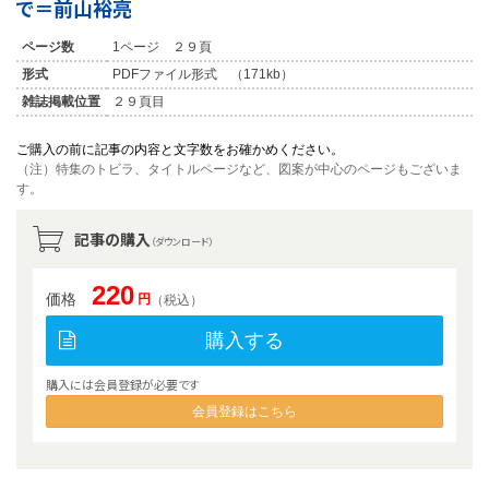
で＝前山裕亮
ページ数
1ページ ２９頁
形式
PDFファイル形式 （171kb）
雑誌掲載位置
２９頁目
ご購入の前に記事の内容と文字数をお確かめください。
（注）特集のトビラ、タイトルページなど、図案が中心のページもございま
す。
記事の購入
（ダウンロード）
220
価格
円
（税込）
購入する
購入には会員登録が必要です
会員登録はこちら