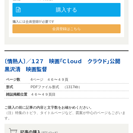
購入する
購入には会員登録が必要です
会員登録はこちら
〔情熱人〕／１２７ 映画「Ｃｌｏｕｄ クラウド」公開
黒沢清 映画監督
ページ数
4ページ ４６〜４９頁
形式
PDFファイル形式 （1317kb）
雑誌掲載位置
４６〜４９頁目
ご購入の前に記事の内容と文字数をお確かめください。
（注）特集のトビラ、タイトルページなど、図案が中心のページもございま
す。
記事の購入
（ダウンロード）