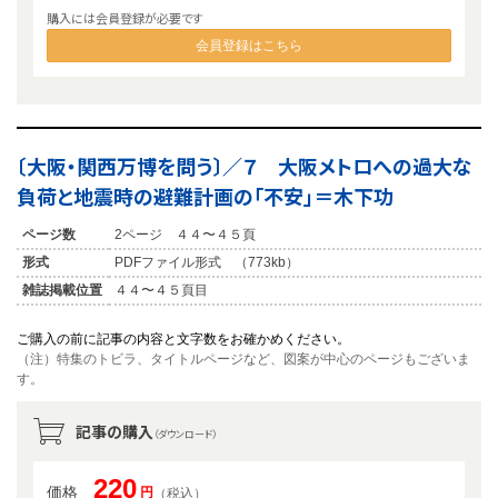
購入には会員登録が必要です
会員登録はこちら
〔大阪・関西万博を問う〕／７ 大阪メトロへの過大な
負荷と地震時の避難計画の「不安」＝木下功
ページ数
2ページ ４４〜４５頁
形式
PDFファイル形式 （773kb）
雑誌掲載位置
４４〜４５頁目
ご購入の前に記事の内容と文字数をお確かめください。
（注）特集のトビラ、タイトルページなど、図案が中心のページもございま
す。
記事の購入
（ダウンロード）
220
価格
円
（税込）