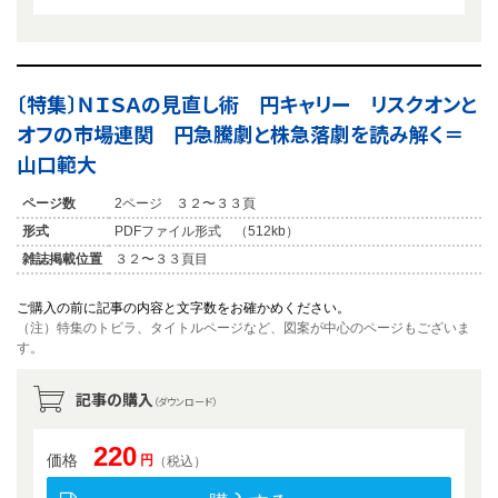
〔特集〕ＮＩＳＡの見直し術 円キャリー リスクオンと
オフの市場連関 円急騰劇と株急落劇を読み解く＝
山口範大
ページ数
2ページ ３２〜３３頁
形式
PDFファイル形式 （512kb）
雑誌掲載位置
３２〜３３頁目
ご購入の前に記事の内容と文字数をお確かめください。
（注）特集のトビラ、タイトルページなど、図案が中心のページもございま
す。
記事の購入
（ダウンロード）
220
価格
円
（税込）