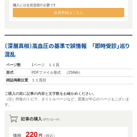
購入には会員登録が必要です
会員登録はこちら
〔深層真相〕高血圧の基準で誤情報 「即時受診」巡り
混乱
ページ数
1ページ １１頁
形式
PDFファイル形式 （256kb）
雑誌掲載位置
１１頁目
ご購入の前に記事の内容と文字数をお確かめください。
（注）特集のトビラ、タイトルページなど、図案が中心のページもございま
す。
記事の購入
（ダウンロード）
220
価格
円
（税込）