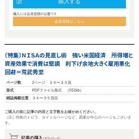
購入する
購入には会員登録が必要です
会員登録はこちら
〔特集〕ＮＩＳＡの見直し術 強い米国経済 所得増と
資産効果で消費は堅調 利下げ余地大きく雇用悪化
回避＝荒武秀至
ページ数
2ページ ３４〜３５頁
形式
PDFファイル形式 （552kb）
雑誌掲載位置
３４〜３５頁目
ご購入の前に記事の内容と文字数をお確かめください。
（注）特集のトビラ、タイトルページなど、図案が中心のページもございま
す。
記事の購入
（ダウンロード）