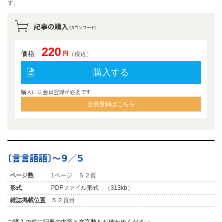
す。
記事の購入
（ダウンロード）
220
価格
円
（税込）
購入する
購入には会員登録が必要です
会員登録はこちら
〔言言語語〕〜９／５
ページ数
1ページ ５２頁
形式
PDFファイル形式 （313kb）
雑誌掲載位置
５２頁目
ご購入の前に記事の内容と文字数をお確かめください。