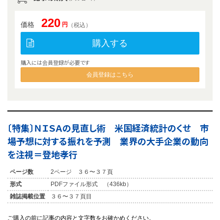
220
価格
円
（税込）
購入する
購入には会員登録が必要です
会員登録はこちら
〔特集〕ＮＩＳＡの見直し術 米国経済統計のくせ 市
場予想に対する振れを予測 業界の大手企業の動向
を注視＝登地孝行
ページ数
2ページ ３６〜３７頁
形式
PDFファイル形式 （436kb）
雑誌掲載位置
３６〜３７頁目
ご購入の前に記事の内容と文字数をお確かめください。