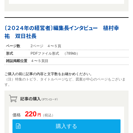
〔２０２４年の経営者〕編集長インタビュー 植村幸
祐 双日社長
ページ数
2ページ ４〜５頁
形式
PDFファイル形式 （789kb）
雑誌掲載位置
４〜５頁目
ご購入の前に記事の内容と文字数をお確かめください。
（注）特集のトビラ、タイトルページなど、図案が中心のページもございま
す。
記事の購入
（ダウンロード）
220
価格
円
（税込）
購入する