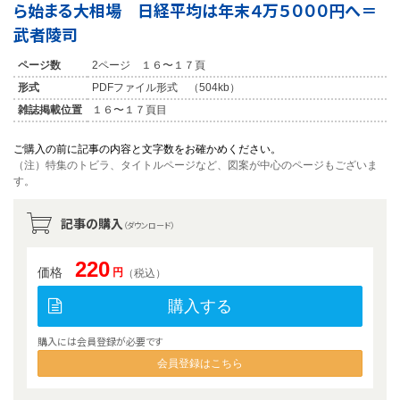
ら始まる大相場 日経平均は年末４万５０００円へ＝
武者陵司
ページ数
2ページ １６〜１７頁
形式
PDFファイル形式 （504kb）
雑誌掲載位置
１６〜１７頁目
ご購入の前に記事の内容と文字数をお確かめください。
（注）特集のトビラ、タイトルページなど、図案が中心のページもございま
す。
記事の購入
（ダウンロード）
220
価格
円
（税込）
購入する
購入には会員登録が必要です
会員登録はこちら