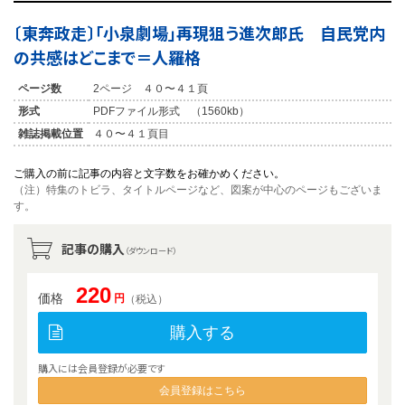
〔東奔政走〕「小泉劇場」再現狙う進次郎氏 自民党内
の共感はどこまで＝人羅格
ページ数
2ページ ４０〜４１頁
形式
PDFファイル形式 （1560kb）
雑誌掲載位置
４０〜４１頁目
ご購入の前に記事の内容と文字数をお確かめください。
（注）特集のトビラ、タイトルページなど、図案が中心のページもございま
す。
記事の購入
（ダウンロード）
220
価格
円
（税込）
購入する
購入には会員登録が必要です
会員登録はこちら