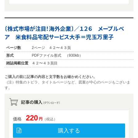
〔株式市場が注目！海外企業〕／１２６ メープルベ
ア 米食料品宅配サービス大手＝児玉万里子
ページ数
2ページ ４２〜４３頁
形式
PDFファイル形式 （930kb）
雑誌掲載位置
４２〜４３頁目
ご購入の前に記事の内容と文字数をお確かめください。
（注）特集のトビラ、タイトルページなど、図案が中心のページもございま
す。
記事の購入
（ダウンロード）
220
価格
円
（税込）
購入する