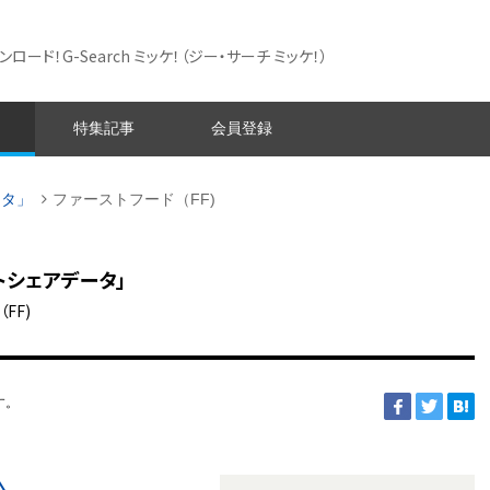
ード！G-Search ミッケ！
（ジー・サーチ ミッケ！）
特集記事
会員登録
ータ」
ファーストフード（FF)
トシェアデータ」
FF)
す。
〉