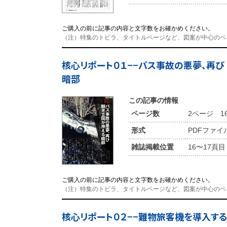
ご購入の前に記事の内容と文字数をお確かめください。
（注）特集のトビラ、タイトルページなど、図案が中心のペ
核心リポート０１−−バス事故の悪夢、再
暗部
この記事の情報
ページ数
2ページ 1
形式
PDFファイ
雑誌掲載位置
16〜17頁目
ご購入の前に記事の内容と文字数をお確かめください。
（注）特集のトビラ、タイトルページなど、図案が中心のペ
核心リポート０２−−難物旅客機を導入す