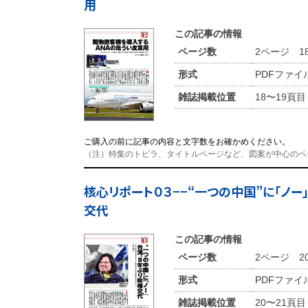
用
この記事の情報
ページ数
2ページ 1
形式
PDFファイ
雑誌掲載位置
18〜19頁目
ご購入の前に記事の内容と文字数をお確かめください。
（注）特集のトビラ、タイトルページなど、図案が中心のペ
核心リポート０３−−“一つの中国”に「ノー
交代
この記事の情報
ページ数
2ページ 2
形式
PDFファイ
雑誌掲載位置
20〜21頁目