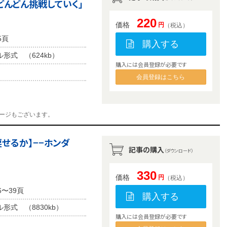
どんどん挑戦していく」
220
価格
円
（税込）
5頁
購入する
ル形式 （624kb）
購入には会員登録が必要です
会員登録はこちら
ージもございます。
戻せるか】−−ホンダ
記事の購入
（ダウンロード）
330
価格
円
（税込）
6〜39頁
購入する
ル形式 （8830kb）
購入には会員登録が必要です