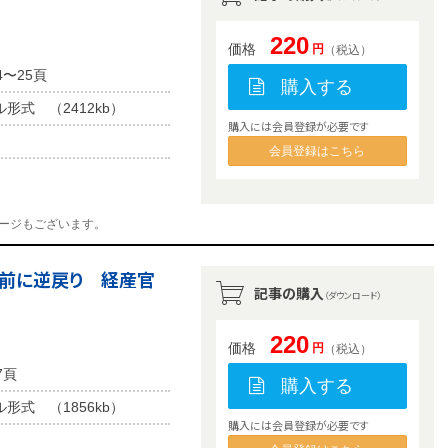
220
価格
円
（税込）
4〜25頁
購入する
ル形式 （2412kb）
購入には会員登録が必要です
会員登録はこちら
ージもございます。
年前に逆戻り 経産官
記事の購入
（ダウンロード）
220
価格
円
（税込）
7頁
購入する
ル形式 （1856kb）
購入には会員登録が必要です