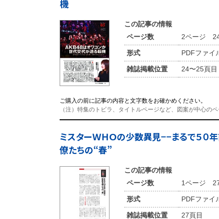
機
この記事の情報
ページ数
2ページ 2
形式
PDFファイ
雑誌掲載位置
24〜25頁目
ご購入の前に記事の内容と文字数をお確かめください。
（注）特集のトビラ、タイトルページなど、図案が中心のペ
ミスターＷＨＯの少数異見−−まるで５０
僚たちの“春”
この記事の情報
ページ数
1ページ 2
形式
PDFファイ
雑誌掲載位置
27頁目