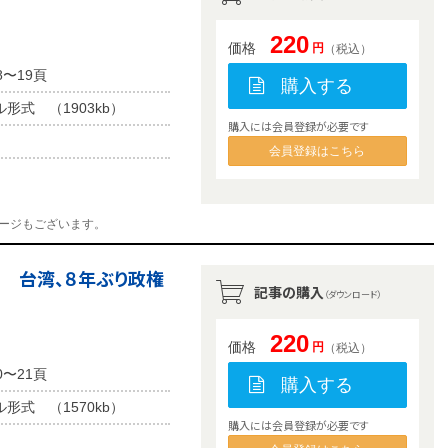
220
価格
円
（税込）
8〜19頁
購入する
ル形式 （1903kb）
購入には会員登録が必要です
会員登録はこちら
ージもございます。
」 台湾、８年ぶり政権
記事の購入
（ダウンロード）
220
価格
円
（税込）
0〜21頁
購入する
ル形式 （1570kb）
購入には会員登録が必要です