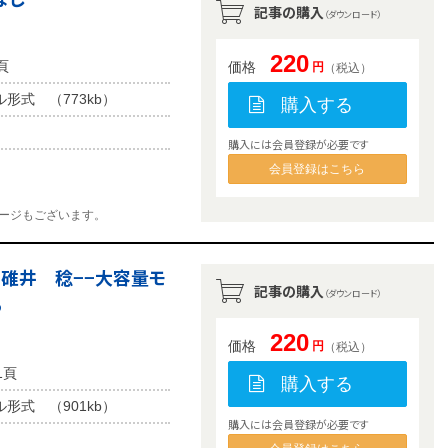
記事の購入
（ダウンロード）
220
頁
価格
円
（税込）
ル形式 （773kb）
購入する
購入には会員登録が必要です
会員登録はこちら
ージもございます。
 碓井 稔−−大容量モ
記事の購入
（ダウンロード）
る
220
価格
円
（税込）
1頁
購入する
ル形式 （901kb）
購入には会員登録が必要です