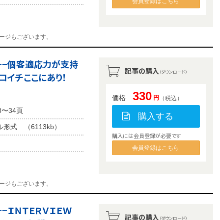
会員登録はこちら
ージもございます。
−−個客適応力が支持
記事の購入
（ダウンロード）
コイチここにあり！
330
価格
円
（税込）
8〜34頁
購入する
ル形式 （6113kb）
購入には会員登録が必要です
会員登録はこちら
ージもございます。
−−ＩＮＴＥＲＶＩＥＷ
記事の購入
（ダウンロード）