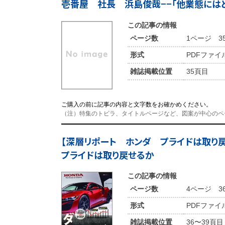
壱番屋 社長 浜島俊哉−−「他業態には
この記事の情報
ページ数
1ページ 3
形式
PDFファイ
雑誌掲載位置
35頁目
ご購入の前に記事の内容と文字数をお確かめください。
（注）特集のトビラ、タイトルページなど、図案が中心のペ
【深層リポート ホンダ プライドは取り
プライドは取り戻せるか
この記事の情報
ページ数
4ページ 3
形式
PDFファイ
雑誌掲載位置
36〜39頁目