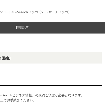
ード！G-Search ミッケ！
（ジー・サーチ ミッケ！）
特集記事
の開始」
G-Searchビジネス情報」の規約ご承認が必要となります。
意の上でお手続きください。