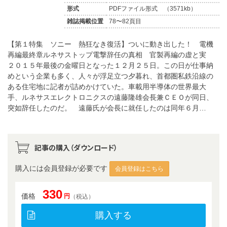
形式
PDFファイル形式 （3571kb）
雑誌掲載位置
78〜82頁目
【第１特集 ソニー 熱狂なき復活】ついに動き出した！ 電機
再編最終章ルネサストップ電撃辞任の真相 官製再編の虚と実
２０１５年最後の金曜日となった１２月２５日。この日が仕事納
めという企業も多く、人々が浮足立つ夕暮れ、首都圏私鉄沿線の
ある住宅地に記者が詰めかけていた。車載用半導体の世界最大
手、ルネサスエレクトロニクスの遠藤隆雄会長兼ＣＥＯが同日、
突如辞任したのだ。 遠藤氏が会長に就任したのは同年６月…
記事の購入（ダウンロード）
購入には会員登録が必要です
会員登録はこちら
330
価格
円
（税込）
購入する