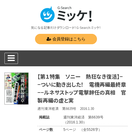
気になる記事だけダウンロード！G-Search ミッケ！
会員登録はこちら
【第１特集 ソニー 熱狂なき復活】−
−ついに動き出した！ 電機再編最終章
−−ルネサストップ電撃辞任の真相 官
製再編の虚と実
週刊東洋経済 第6639号 2016.1.30
掲載誌
週刊東洋経済 第6639号
（2016.1.30）
ページ数
5ページ （全5526字）