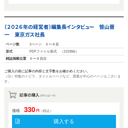
〔２０２６年の経営者〕編集長インタビュー 笹山晋
一 東京ガス社長
ページ数
3ページ ６〜８頁
形式
PDFファイル形式 （1028kb）
雑誌掲載位置
６〜８頁目
ご購入の前に記事の内容と文字数をお確かめください。
（注）特集のトビラ、タイトルページなど、図案が中心のページもございま
す。
記事の購入
（ダウンロード）
330
価格
円
（税込）
購入する