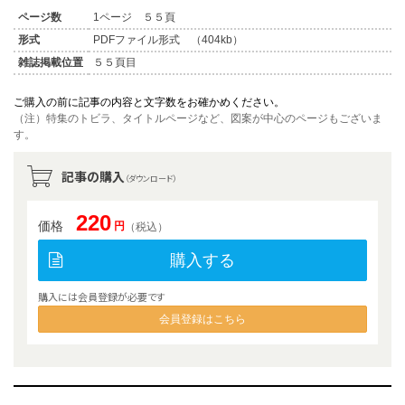
ページ数
1ページ ５５頁
形式
PDFファイル形式 （404kb）
雑誌掲載位置
５５頁目
ご購入の前に記事の内容と文字数をお確かめください。
（注）特集のトビラ、タイトルページなど、図案が中心のページもございま
す。
記事の購入
（ダウンロード）
220
価格
円
（税込）
購入する
購入には会員登録が必要です
会員登録はこちら