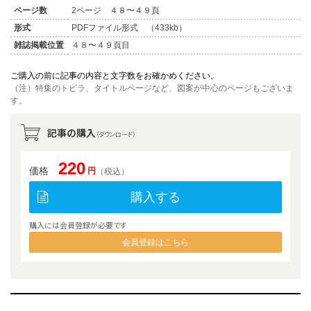
ページ数
2ページ ４８〜４９頁
形式
PDFファイル形式 （433kb）
雑誌掲載位置
４８〜４９頁目
ご購入の前に記事の内容と文字数をお確かめください。
（注）特集のトビラ、タイトルページなど、図案が中心のページもございま
す。
記事の購入
（ダウンロード）
220
価格
円
（税込）
購入する
購入には会員登録が必要です
会員登録はこちら