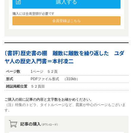
購入する
購入には会員登録が必要です
会員登録はこちら
〔書評〕歴史書の棚 離散に離散を繰り返した ユダ
ヤ人の歴史入門書＝本村凌二
ページ数
1ページ ５２頁
形式
PDFファイル形式 （310kb）
雑誌掲載位置
５２頁目
ご購入の前に記事の内容と文字数をお確かめください。
（注）特集のトビラ、タイトルページなど、図案が中心のページもございま
す。
記事の購入
（ダウンロード）