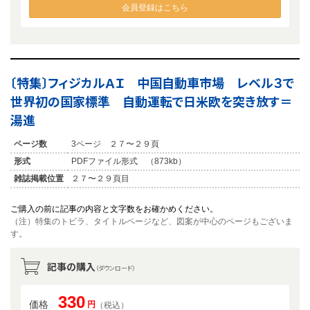
会員登録はこちら
〔特集〕フィジカルＡＩ 中国自動車市場 レベル３で
世界初の国家標準 自動運転で日米欧を突き放す＝
湯進
ページ数
3ページ ２７〜２９頁
形式
PDFファイル形式 （873kb）
雑誌掲載位置
２７〜２９頁目
ご購入の前に記事の内容と文字数をお確かめください。
（注）特集のトビラ、タイトルページなど、図案が中心のページもございま
す。
記事の購入
（ダウンロード）
330
価格
円
（税込）