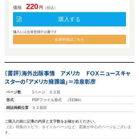
220
価格
円
（税込）
購入する
購入には会員登録が必要です
会員登録はこちら
〔書評〕海外出版事情 アメリカ ＦＯＸニュースキャ
スターの「アメリカ擁護論」＝冷泉彰彦
ページ数
1ページ ５２頁
形式
PDFファイル形式 （310kb）
雑誌掲載位置
５２頁目
ご購入の前に記事の内容と文字数をお確かめください。
（注）特集のトビラ、タイトルページなど、図案が中心のページもございま
す。