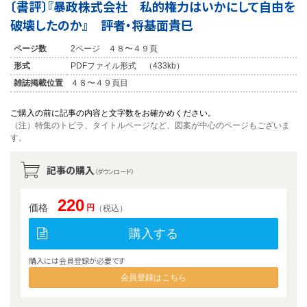
〔書評〕『暴政株式会社 私的権力はいかにして自由を
破壊したのか』 評者・将基面貴巳
ページ数
2ページ ４８〜４９頁
形式
PDFファイル形式 （433kb）
雑誌掲載位置
４８〜４９頁目
ご購入の前に記事の内容と文字数をお確かめください。
（注）特集のトビラ、タイトルページなど、図案が中心のページもございま
す。
記事の購入
（ダウンロード）
220
価格
円
（税込）
購入する
購入には会員登録が必要です
会員登録はこちら