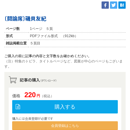
〔闘論席〕磯貝友紀
ページ数
1ページ ５頁
形式
PDFファイル形式 （912kb）
雑誌掲載位置
５頁目
ご購入の前に記事の内容と文字数をお確かめください。
（注）特集のトビラ、タイトルページなど、図案が中心のページもございま
す。
記事の購入
（ダウンロード）
220
価格
円
（税込）
購入する
購入には会員登録が必要です
会員登録はこちら