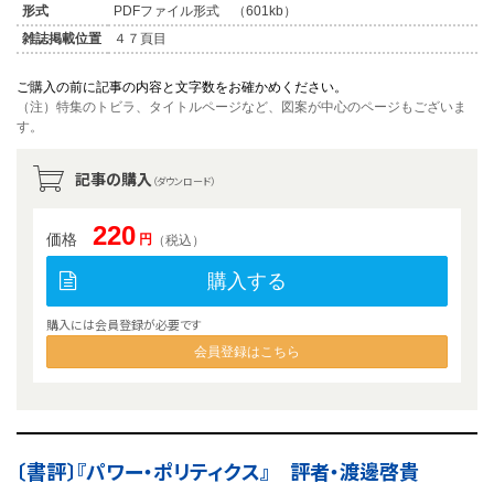
形式
PDFファイル形式 （601kb）
雑誌掲載位置
４７頁目
ご購入の前に記事の内容と文字数をお確かめください。
（注）特集のトビラ、タイトルページなど、図案が中心のページもございま
す。
記事の購入
（ダウンロード）
220
価格
円
（税込）
購入する
購入には会員登録が必要です
会員登録はこちら
〔書評〕『パワー・ポリティクス』 評者・渡邊啓貴