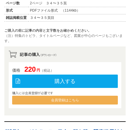
ページ数
2ページ ３４〜３５頁
形式
PDFファイル形式 （1144kb）
雑誌掲載位置
３４〜３５頁目
ご購入の前に記事の内容と文字数をお確かめください。
（注）特集のトビラ、タイトルページなど、図案が中心のページもございま
す。
記事の購入
（ダウンロード）
220
価格
円
（税込）
購入する
購入には会員登録が必要です
会員登録はこちら