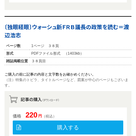
〔独眼経眼〕ウォーシュ新ＦＲＢ議長の政策を読む＝渡
辺浩志
ページ数
1ページ ３８頁
形式
PDFファイル形式 （1403kb）
雑誌掲載位置
３８頁目
ご購入の前に記事の内容と文字数をお確かめください。
（注）特集のトビラ、タイトルページなど、図案が中心のページもございま
す。
記事の購入
（ダウンロード）
220
価格
円
（税込）
購入する