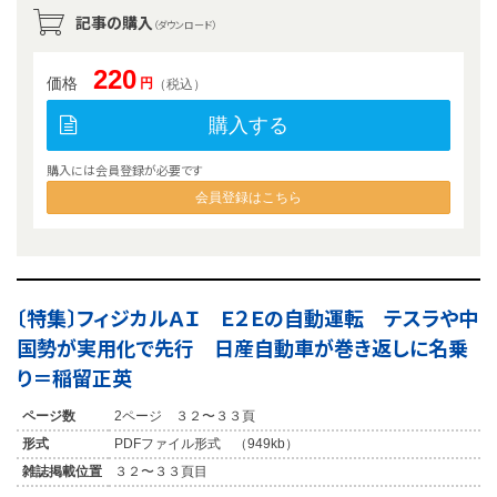
記事の購入
（ダウンロード）
220
価格
円
（税込）
購入する
購入には会員登録が必要です
会員登録はこちら
〔特集〕フィジカルＡＩ Ｅ２Ｅの自動運転 テスラや中
国勢が実用化で先行 日産自動車が巻き返しに名乗
り＝稲留正英
ページ数
2ページ ３２〜３３頁
形式
PDFファイル形式 （949kb）
雑誌掲載位置
３２〜３３頁目