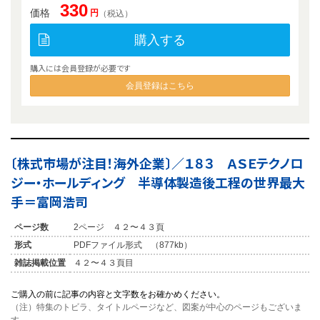
330
価格
円
（税込）
購入する
購入には会員登録が必要です
会員登録はこちら
〔株式市場が注目！海外企業〕／１８３ ＡＳＥテクノロ
ジー・ホールディング 半導体製造後工程の世界最大
手＝富岡浩司
ページ数
2ページ ４２〜４３頁
形式
PDFファイル形式 （877kb）
雑誌掲載位置
４２〜４３頁目
ご購入の前に記事の内容と文字数をお確かめください。
（注）特集のトビラ、タイトルページなど、図案が中心のページもございま
す。