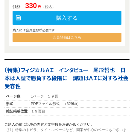
330
価格
円
（税込）
購入する
購入には会員登録が必要です
会員登録はこちら
〔特集〕フィジカルＡＩ インタビュー 尾形哲也 日
本は人型で勝負する段階に 課題はＡＩに対する社会
受容性
ページ数
1ページ １９頁
形式
PDFファイル形式 （329kb）
雑誌掲載位置
１９頁目
ご購入の前に記事の内容と文字数をお確かめください。
（注）特集のトビラ、タイトルページなど、図案が中心のページもございま