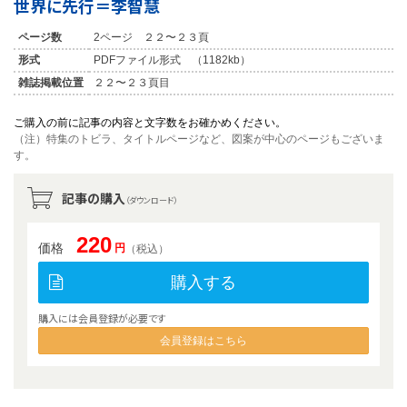
世界に先行＝李智慧
ページ数
2ページ ２２〜２３頁
形式
PDFファイル形式 （1182kb）
雑誌掲載位置
２２〜２３頁目
ご購入の前に記事の内容と文字数をお確かめください。
（注）特集のトビラ、タイトルページなど、図案が中心のページもございま
す。
記事の購入
（ダウンロード）
220
価格
円
（税込）
購入する
購入には会員登録が必要です
会員登録はこちら