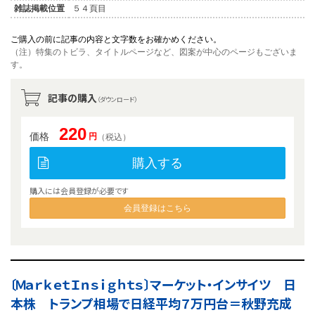
雑誌掲載位置
５４頁目
ご購入の前に記事の内容と文字数をお確かめください。
（注）特集のトビラ、タイトルページなど、図案が中心のページもございま
す。
記事の購入
（ダウンロード）
220
価格
円
（税込）
購入する
購入には会員登録が必要です
会員登録はこちら
〔ＭａｒｋｅｔＩｎｓｉｇｈｔｓ〕マーケット・インサイツ 日
本株 トランプ相場で日経平均７万円台＝秋野充成