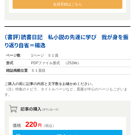
会員登録はこちら
〔書評〕読書日記 私小説の先達に学び 我が身を振
り返り自省＝楊逸
ページ数
1ページ ５１頁
形式
PDFファイル形式 （252kb）
雑誌掲載位置
５１頁目
ご購入の前に記事の内容と文字数をお確かめください。
（注）特集のトビラ、タイトルページなど、図案が中心のページもございま
す。
記事の購入
（ダウンロード）
220
価格
円
（税込）