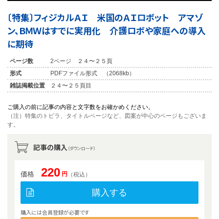
〔特集〕フィジカルＡＩ 米国のＡＩロボット アマゾ
ン、ＢＭＷはすでに実用化 介護ロボや家庭への導入
に期待
ページ数
2ページ ２４〜２５頁
形式
PDFファイル形式 （2068kb）
雑誌掲載位置
２４〜２５頁目
ご購入の前に記事の内容と文字数をお確かめください。
（注）特集のトビラ、タイトルページなど、図案が中心のページもございま
す。
記事の購入
（ダウンロード）
220
価格
円
（税込）
購入する
購入には会員登録が必要です