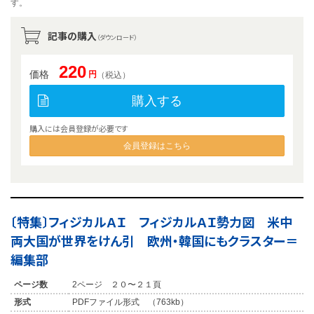
す。
記事の購入
（ダウンロード）
220
価格
円
（税込）
購入する
購入には会員登録が必要です
会員登録はこちら
〔特集〕フィジカルＡＩ フィジカルＡＩ勢力図 米中
両大国が世界をけん引 欧州・韓国にもクラスター＝
編集部
ページ数
2ページ ２０〜２１頁
形式
PDFファイル形式 （763kb）