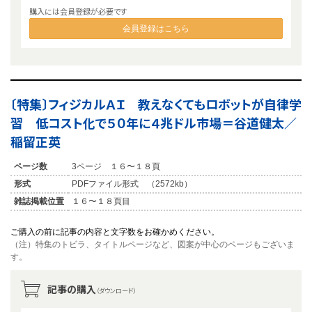
購入には会員登録が必要です
会員登録はこちら
〔特集〕フィジカルＡＩ 教えなくてもロボットが自律学
習 低コスト化で５０年に４兆ドル市場＝谷道健太／
稲留正英
ページ数
3ページ １６〜１８頁
形式
PDFファイル形式 （2572kb）
雑誌掲載位置
１６〜１８頁目
ご購入の前に記事の内容と文字数をお確かめください。
（注）特集のトビラ、タイトルページなど、図案が中心のページもございま
す。
記事の購入
（ダウンロード）