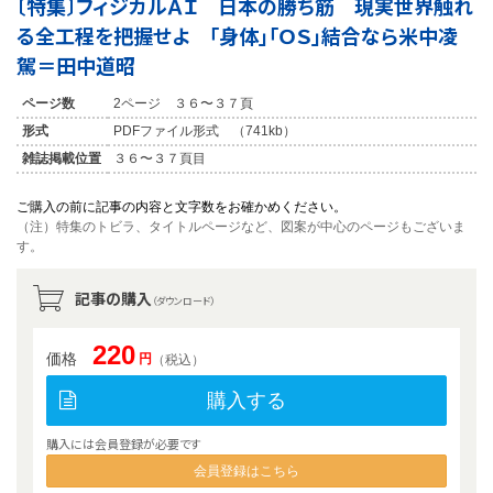
〔特集〕フィジカルＡＩ 日本の勝ち筋 現実世界触れ
る全工程を把握せよ 「身体」「ＯＳ」結合なら米中凌
駕＝田中道昭
ページ数
2ページ ３６〜３７頁
形式
PDFファイル形式 （741kb）
雑誌掲載位置
３６〜３７頁目
ご購入の前に記事の内容と文字数をお確かめください。
（注）特集のトビラ、タイトルページなど、図案が中心のページもございま
す。
記事の購入
（ダウンロード）
220
価格
円
（税込）
購入する
購入には会員登録が必要です
会員登録はこちら