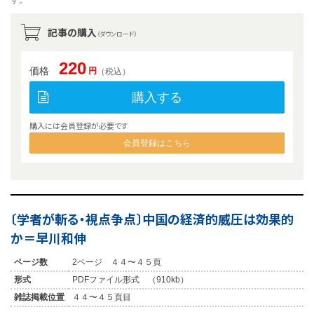
記事の購入
（ダウンロード）
220
価格
円
（税込）
購入する
購入には会員登録が必要です
会員登録はこちら
〔学者が斬る・視点争点〕中国の経済的威圧は効果的
か＝早川和伸
ページ数
2ページ ４４〜４５頁
形式
PDFファイル形式 （910kb）
雑誌掲載位置
４４〜４５頁目