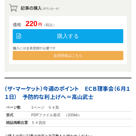
記事の購入
（ダウンロード）
220
価格
円
（税込）
購入する
購入には会員登録が必要です
会員登録はこちら
〔ザ・マーケット〕今週のポイント ＥＣＢ理事会（６月１
１日） 予防的な利上げへ＝高山武士
ページ数
1ページ ５４頁
形式
PDFファイル形式 （335kb）
雑誌掲載位置
５４頁目
ご購入の前に記事の内容と文字数をお確かめください。