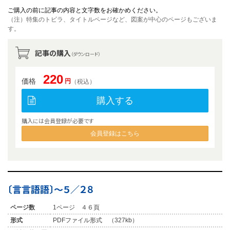
ご購入の前に記事の内容と文字数をお確かめください。
（注）特集のトビラ、タイトルページなど、図案が中心のページもございま
す。
記事の購入
（ダウンロード）
220
価格
円
（税込）
購入する
購入には会員登録が必要です
会員登録はこちら
〔言言語語〕〜５／２８
ページ数
1ページ ４６頁
形式
PDFファイル形式 （327kb）