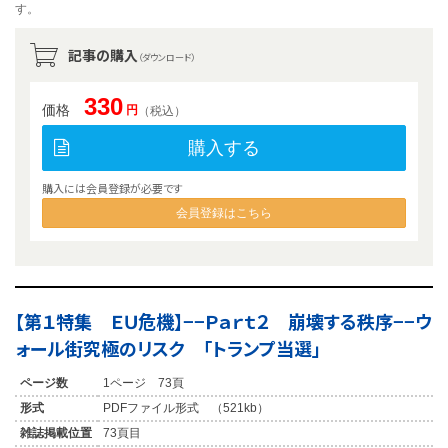
す。
記事の購入
（ダウンロード）
330
価格
円
（税込）
購入する
購入には会員登録が必要です
会員登録はこちら
【第１特集 ＥＵ危機】−−Ｐａｒｔ２ 崩壊する秩序−−ウ
ォール街究極のリスク 「トランプ当選」
ページ数
1ページ 73頁
形式
PDFファイル形式 （521kb）
雑誌掲載位置
73頁目