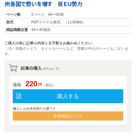
州各国で勢いを増す 反ＥＵ勢力
ページ数
2ページ 44〜45頁
形式
PDFファイル形式 （11369kb）
雑誌掲載位置
44〜45頁目
ご購入の前に記事の内容と文字数をお確かめください。
（注）特集のトビラ、タイトルページなど、図案が中心のページもございま
す。
記事の購入
（ダウンロード）
220
価格
円
（税込）
購入する
購入には会員登録が必要です
会員登録はこちら