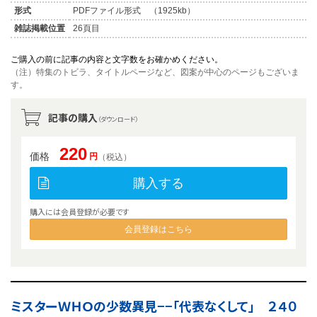
形式
PDFファイル形式 （1925kb）
雑誌掲載位置
26頁目
ご購入の前に記事の内容と文字数をお確かめください。
（注）特集のトビラ、タイトルページなど、図案が中心のページもございま
す。
記事の購入
（ダウンロード）
220
価格
円
（税込）
購入する
購入には会員登録が必要です
会員登録はこちら
ミスターＷＨＯの少数異見−−「代表なくして」 ２４０