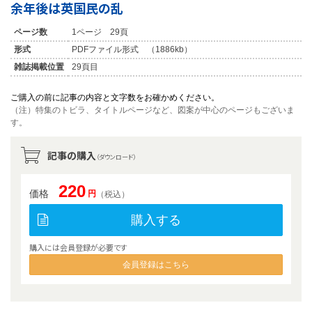
余年後は英国民の乱
ページ数
1ページ 29頁
形式
PDFファイル形式 （1886kb）
雑誌掲載位置
29頁目
ご購入の前に記事の内容と文字数をお確かめください。
（注）特集のトビラ、タイトルページなど、図案が中心のページもございま
す。
記事の購入
（ダウンロード）
220
価格
円
（税込）
購入する
購入には会員登録が必要です
会員登録はこちら