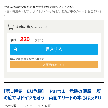
ご購入の前に記事の内容と文字数をお確かめください。
（注）特集のトビラ、タイトルページなど、図案が中心のページもございま
す。
記事の購入
（ダウンロード）
220
価格
円
（税込）
購入する
購入には会員登録が必要です
会員登録はこちら
【第１特集 ＥＵ危機】−−Ｐａｒｔ１ 危機の深層−−腹
の底ではドイツを疑う 英国エリートの本心は反ＥＵ
ページ数
2ページ 42〜43頁