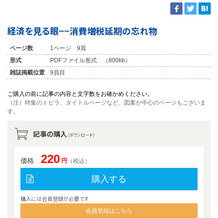
経済を見る眼−−消費増税延期の忘れ物
ページ数
1ページ 9頁
形式
PDFファイル形式 （800kb）
雑誌掲載位置
9頁目
ご購入の前に記事の内容と文字数をお確かめください。
（注）特集のトビラ、タイトルページなど、図案が中心のページもございま
す。
記事の購入
（ダウンロード）
220
価格
円
（税込）
購入する
購入には会員登録が必要です
会員登録はこちら