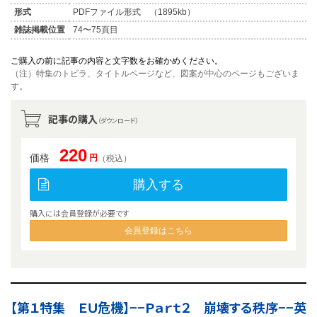
形式
PDFファイル形式 （1895kb）
雑誌掲載位置
74〜75頁目
ご購入の前に記事の内容と文字数をお確かめください。
（注）特集のトビラ、タイトルページなど、図案が中心のページもございま
す。
記事の購入
（ダウンロード）
220
価格
円
（税込）
購入する
購入には会員登録が必要です
会員登録はこちら
【第１特集 ＥＵ危機】−−Ｐａｒｔ２ 崩壊する秩序−−英