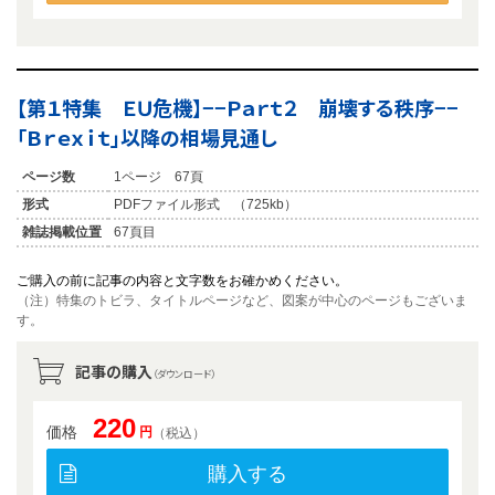
【第１特集 ＥＵ危機】−−Ｐａｒｔ２ 崩壊する秩序−−
「Ｂｒｅｘｉｔ」以降の相場見通し
ページ数
1ページ 67頁
形式
PDFファイル形式 （725kb）
雑誌掲載位置
67頁目
ご購入の前に記事の内容と文字数をお確かめください。
（注）特集のトビラ、タイトルページなど、図案が中心のページもございま
す。
記事の購入
（ダウンロード）
220
価格
円
（税込）
購入する