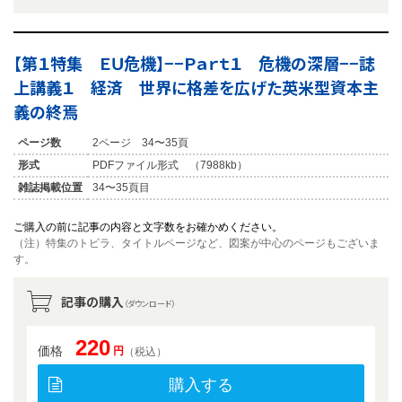
【第１特集 ＥＵ危機】−−Ｐａｒｔ１ 危機の深層−−誌
上講義１ 経済 世界に格差を広げた英米型資本主
義の終焉
ページ数
2ページ 34〜35頁
形式
PDFファイル形式 （7988kb）
雑誌掲載位置
34〜35頁目
ご購入の前に記事の内容と文字数をお確かめください。
（注）特集のトビラ、タイトルページなど、図案が中心のページもございま
す。
記事の購入
（ダウンロード）
220
価格
円
（税込）
購入する