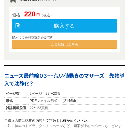
220
価格
円
（税込）
購入する
購入には会員登録が必要です
会員登録はこちら
ニュース最前線０３−−荒い値動きのマザーズ 先物導
入で沈静化？
ページ数
2ページ 22〜23頁
形式
PDFファイル形式 （2146kb）
雑誌掲載位置
22〜23頁目
ご購入の前に記事の内容と文字数をお確かめください。
（注）特集のトビラ、タイトルページなど、図案が中心のページもございま