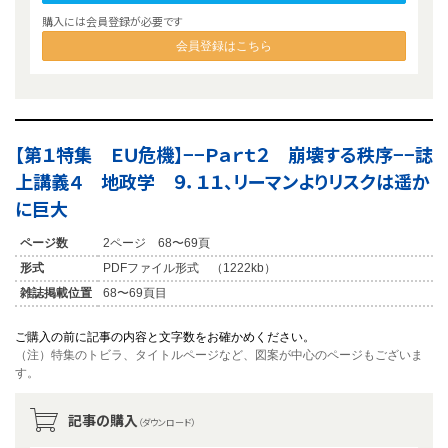
購入には会員登録が必要です
会員登録はこちら
【第１特集 ＥＵ危機】−−Ｐａｒｔ２ 崩壊する秩序−−誌
上講義４ 地政学 ９．１１、リーマンよりリスクは遥か
に巨大
ページ数
2ページ 68〜69頁
形式
PDFファイル形式 （1222kb）
雑誌掲載位置
68〜69頁目
ご購入の前に記事の内容と文字数をお確かめください。
（注）特集のトビラ、タイトルページなど、図案が中心のページもございま
す。
記事の購入
（ダウンロード）