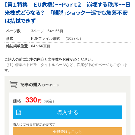
【第１特集 ＥＵ危機】−−Ｐａｒｔ２ 崩壊する秩序−−日
米株式どうなる？ 「離脱」ショック一巡でも急落不安
は払拭できず
ページ数
3ページ 64〜66頁
形式
PDFファイル形式 （1027kb）
雑誌掲載位置
64〜66頁目
ご購入の前に記事の内容と文字数をお確かめください。
（注）特集のトビラ、タイトルページなど、図案が中心のページもございま
す。
記事の購入
（ダウンロード）
330
価格
円
（税込）
購入する
購入には会員登録が必要です
会員登録はこちら