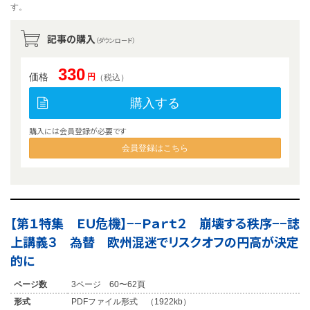
す。
記事の購入
（ダウンロード）
330
価格
円
（税込）
購入する
購入には会員登録が必要です
会員登録はこちら
【第１特集 ＥＵ危機】−−Ｐａｒｔ２ 崩壊する秩序−−誌
上講義３ 為替 欧州混迷でリスクオフの円高が決定
的に
ページ数
3ページ 60〜62頁
形式
PDFファイル形式 （1922kb）