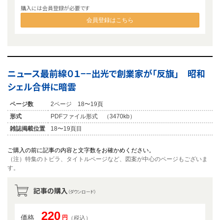
購入には会員登録が必要です
会員登録はこちら
ニュース最前線０１−−出光で創業家が「反旗」 昭和
シェル合併に暗雲
ページ数
2ページ 18〜19頁
形式
PDFファイル形式 （3470kb）
雑誌掲載位置
18〜19頁目
ご購入の前に記事の内容と文字数をお確かめください。
（注）特集のトビラ、タイトルページなど、図案が中心のページもございま
す。
記事の購入
（ダウンロード）
220
価格
円
（税込）