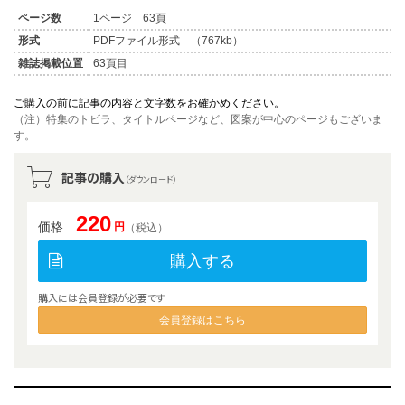
ページ数
1ページ 63頁
形式
PDFファイル形式 （767kb）
雑誌掲載位置
63頁目
ご購入の前に記事の内容と文字数をお確かめください。
（注）特集のトビラ、タイトルページなど、図案が中心のページもございま
す。
記事の購入
（ダウンロード）
220
価格
円
（税込）
購入する
購入には会員登録が必要です
会員登録はこちら