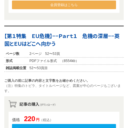
会員登録はこちら
【第１特集 ＥＵ危機】−−Ｐａｒｔ１ 危機の深層−−英
国とＥＵはどこへ向かう
ページ数
2ページ 52〜53頁
形式
PDFファイル形式 （8554kb）
雑誌掲載位置
52〜53頁目
ご購入の前に記事の内容と文字数をお確かめください。
（注）特集のトビラ、タイトルページなど、図案が中心のページもございま
す。
記事の購入
（ダウンロード）
220
価格
円
（税込）