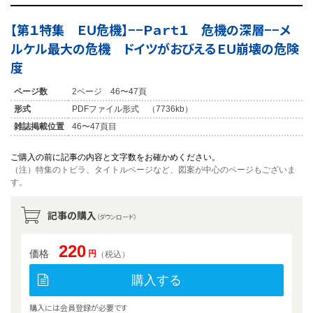
【第１特集 ＥＵ危機】−−Ｐａｒｔ１ 危機の深層−−メ
ルケル最大の危機 ドイツがおびえるＥＵ崩壊の危険
度
ページ数
2ページ 46〜47頁
形式
PDFファイル形式 （7736kb）
雑誌掲載位置
46〜47頁目
ご購入の前に記事の内容と文字数をお確かめください。
（注）特集のトビラ、タイトルページなど、図案が中心のページもございま
す。
記事の購入
（ダウンロード）
220
価格
円
（税込）
購入する
購入には会員登録が必要です