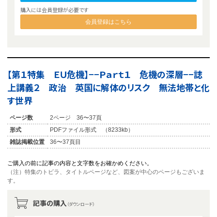
購入には会員登録が必要です
会員登録はこちら
【第１特集 ＥＵ危機】−−Ｐａｒｔ１ 危機の深層−−誌
上講義２ 政治 英国に解体のリスク 無法地帯と化
す世界
ページ数
2ページ 36〜37頁
形式
PDFファイル形式 （8233kb）
雑誌掲載位置
36〜37頁目
ご購入の前に記事の内容と文字数をお確かめください。
（注）特集のトビラ、タイトルページなど、図案が中心のページもございま
す。
記事の購入
（ダウンロード）