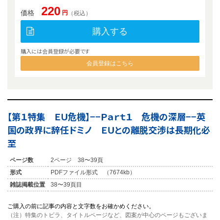
220
価格
円
（税込）
購入する
購入には会員登録が必要です
会員登録はこちら
【第１特集 ＥＵ危機】−−Ｐａｒｔ１ 危機の深層−−英
国の政界に辞任ドミノ ＥＵとの離脱交渉は長期化必
至
ページ数
2ページ 38〜39頁
形式
PDFファイル形式 （7674kb）
雑誌掲載位置
38〜39頁目
ご購入の前に記事の内容と文字数をお確かめください。
（注）特集のトビラ、タイトルページなど、図案が中心のページもございま