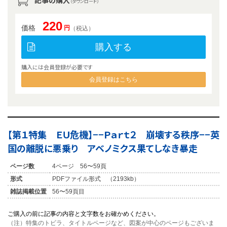
（ダウンロード）
220
価格
円
（税込）
購入する
購入には会員登録が必要です
会員登録はこちら
【第１特集 ＥＵ危機】−−Ｐａｒｔ２ 崩壊する秩序−−英
国の離脱に悪乗り アベノミクス果てしなき暴走
ページ数
4ページ 56〜59頁
形式
PDFファイル形式 （2193kb）
雑誌掲載位置
56〜59頁目
ご購入の前に記事の内容と文字数をお確かめください。
（注）特集のトビラ、タイトルページなど、図案が中心のページもございま