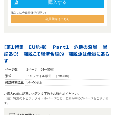
購入する
購入には会員登録が必要です
会員登録はこちら
【第１特集 ＥＵ危機】−−Ｐａｒｔ１ 危機の深層−−異
論あり！ 離脱こそ経済合理的 離脱派は衆愚にあら
ず
ページ数
2ページ 54〜55頁
形式
PDFファイル形式 （7944kb）
雑誌掲載位置
54〜55頁目
ご購入の前に記事の内容と文字数をお確かめください。
（注）特集のトビラ、タイトルページなど、図案が中心のページもございま
す。
記事の購入