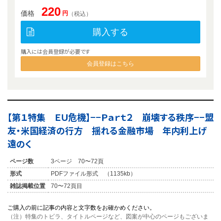
220
価格
円
（税込）
購入する
購入には会員登録が必要です
会員登録はこちら
【第１特集 ＥＵ危機】−−Ｐａｒｔ２ 崩壊する秩序−−盟
友・米国経済の行方 揺れる金融市場 年内利上げ
遠のく
ページ数
3ページ 70〜72頁
形式
PDFファイル形式 （1135kb）
雑誌掲載位置
70〜72頁目
ご購入の前に記事の内容と文字数をお確かめください。
（注）特集のトビラ、タイトルページなど、図案が中心のページもございま