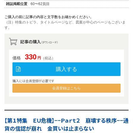
雑誌掲載位置
60〜62頁目
ご購入の前に記事の内容と文字数をお確かめください。
（注）特集のトビラ、タイトルページなど、図案が中心のページもございま
す。
記事の購入
（ダウンロード）
330
価格
円
（税込）
購入する
購入には会員登録が必要です
会員登録はこちら
【第１特集 ＥＵ危機】−−Ｐａｒｔ２ 崩壊する秩序−−通
貨の信認が崩れ 金買いは止まらない