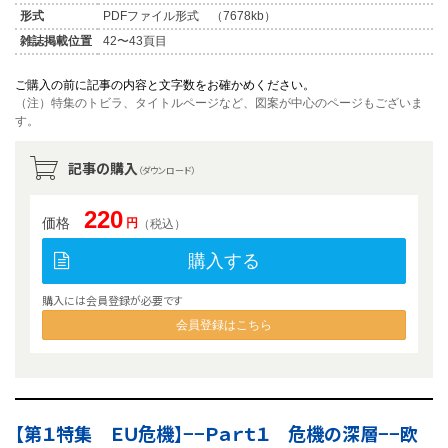
形式
PDFファイル形式 （7678kb）
雑誌掲載位置
42〜43頁目
ご購入の前に記事の内容と文字数をお確かめください。
（注）特集のトビラ、タイトルページなど、図案が中心のページもございま
す。
記事の購入
（ダウンロード）
220
価格
円
（税込）
購入する
購入には会員登録が必要です
会員登録はこちら
【第１特集 ＥＵ危機】−−Ｐａｒｔ１ 危機の深層−−欧