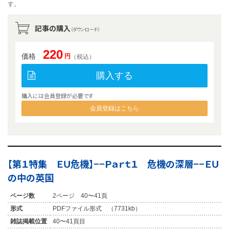
す。
記事の購入
（ダウンロード）
220
価格
円
（税込）
購入する
購入には会員登録が必要です
会員登録はこちら
【第１特集 ＥＵ危機】−−Ｐａｒｔ１ 危機の深層−−ＥＵ
の中の英国
ページ数
2ページ 40〜41頁
形式
PDFファイル形式 （7731kb）
雑誌掲載位置
40〜41頁目