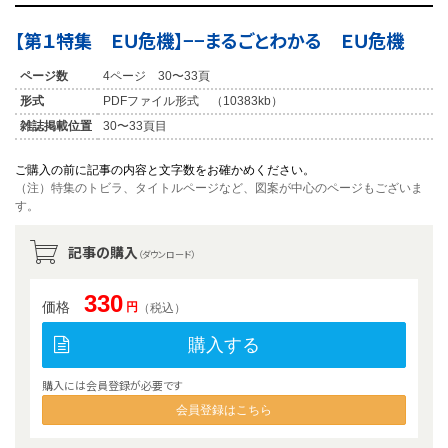
【第１特集 ＥＵ危機】−−まるごとわかる ＥＵ危機
ページ数
4ページ 30〜33頁
形式
PDFファイル形式 （10383kb）
雑誌掲載位置
30〜33頁目
ご購入の前に記事の内容と文字数をお確かめください。
（注）特集のトビラ、タイトルページなど、図案が中心のページもございま
す。
記事の購入
（ダウンロード）
330
価格
円
（税込）
購入する
購入には会員登録が必要です
会員登録はこちら