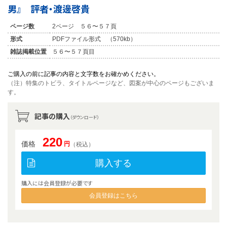
男』 評者・渡邊啓貴
ページ数
2ページ ５６〜５７頁
形式
PDFファイル形式 （570kb）
雑誌掲載位置
５６〜５７頁目
ご購入の前に記事の内容と文字数をお確かめください。
（注）特集のトビラ、タイトルページなど、図案が中心のページもございま
す。
記事の購入
（ダウンロード）
220
価格
円
（税込）
購入する
購入には会員登録が必要です
会員登録はこちら