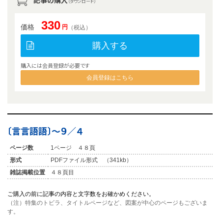
記事の購入
（ダウンロード）
330
価格
円
（税込）
購入する
購入には会員登録が必要です
会員登録はこちら
〔言言語語〕〜９／４
ページ数
1ページ ４８頁
形式
PDFファイル形式 （341kb）
雑誌掲載位置
４８頁目
ご購入の前に記事の内容と文字数をお確かめください。
（注）特集のトビラ、タイトルページなど、図案が中心のページもございま
す。