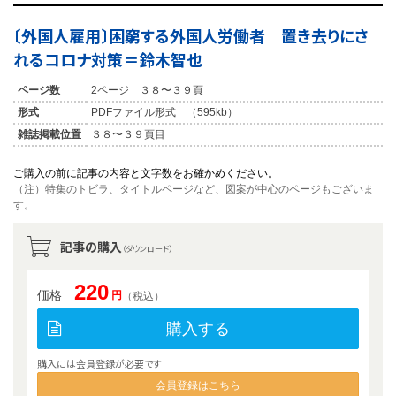
〔外国人雇用〕困窮する外国人労働者 置き去りにさ
れるコロナ対策＝鈴木智也
ページ数
2ページ ３８〜３９頁
形式
PDFファイル形式 （595kb）
雑誌掲載位置
３８〜３９頁目
ご購入の前に記事の内容と文字数をお確かめください。
（注）特集のトビラ、タイトルページなど、図案が中心のページもございま
す。
記事の購入
（ダウンロード）
220
価格
円
（税込）
購入する
購入には会員登録が必要です
会員登録はこちら