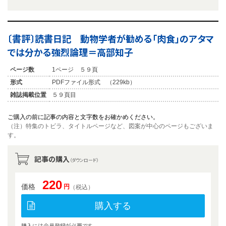
〔書評〕読書日記 動物学者が勧める「肉食」のアタマ
では分かる強烈論理＝高部知子
ページ数
1ページ ５９頁
形式
PDFファイル形式 （229kb）
雑誌掲載位置
５９頁目
ご購入の前に記事の内容と文字数をお確かめください。
（注）特集のトビラ、タイトルページなど、図案が中心のページもございま
す。
記事の購入
（ダウンロード）
220
価格
円
（税込）
購入する
購入には会員登録が必要です