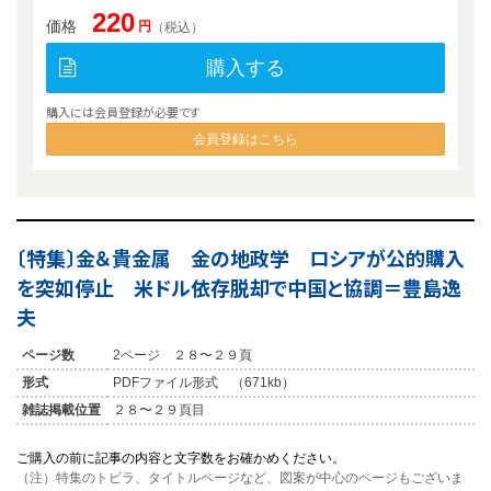
220
価格
円
（税込）
購入する
購入には会員登録が必要です
会員登録はこちら
〔特集〕金＆貴金属 金の地政学 ロシアが公的購入
を突如停止 米ドル依存脱却で中国と協調＝豊島逸
夫
ページ数
2ページ ２８〜２９頁
形式
PDFファイル形式 （671kb）
雑誌掲載位置
２８〜２９頁目
ご購入の前に記事の内容と文字数をお確かめください。
（注）特集のトビラ、タイトルページなど、図案が中心のページもございま