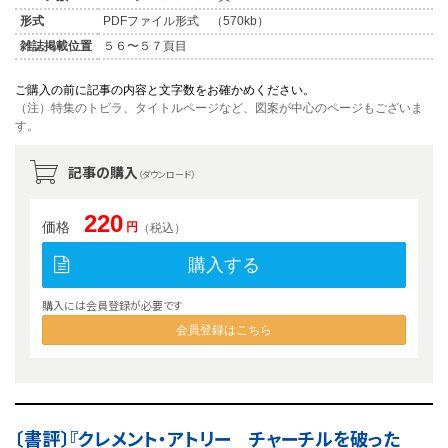
形式
PDFファイル形式 （570kb）
雑誌掲載位置
５６〜５７頁目
ご購入の前に記事の内容と文字数をお確かめください。
（注）特集のトビラ、タイトルページなど、図案が中心のページもございま
す。
記事の購入
（ダウンロード）
220
価格
円
（税込）
購入する
購入には会員登録が必要です
会員登録はこちら
〔書評〕『クレメント・アトリー チャーチルを破った