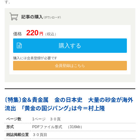
す。
記事の購入
（ダウンロード）
220
価格
円
（税込）
購入する
購入には会員登録が必要です
会員登録はこちら
〔特集〕金＆貴金属 金の日本史 大量の砂金が海外
流出 「黄金の国ジパング」は今＝村上隆
ページ数
1ページ ３０頁
形式
PDFファイル形式 （316kb）
雑誌掲載位置
３０頁目