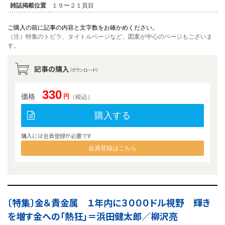
雑誌掲載位置
１９〜２１頁目
ご購入の前に記事の内容と文字数をお確かめください。
（注）特集のトビラ、タイトルページなど、図案が中心のページもございま
す。
記事の購入
（ダウンロード）
330
価格
円
（税込）
購入する
購入には会員登録が必要です
会員登録はこちら
〔特集〕金＆貴金属 １年内に３０００ドル視野 輝き
を増す金への「熱狂」＝浜田健太郎／柳沢亮