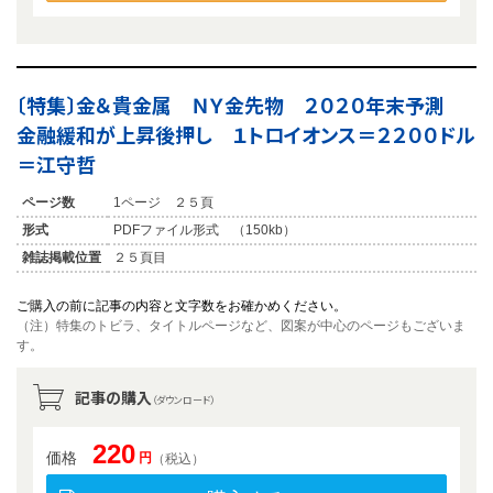
〔特集〕金＆貴金属 ＮＹ金先物 ２０２０年末予測
金融緩和が上昇後押し １トロイオンス＝２２００ドル
＝江守哲
ページ数
1ページ ２５頁
形式
PDFファイル形式 （150kb）
雑誌掲載位置
２５頁目
ご購入の前に記事の内容と文字数をお確かめください。
（注）特集のトビラ、タイトルページなど、図案が中心のページもございま
す。
記事の購入
（ダウンロード）
220
価格
円
（税込）