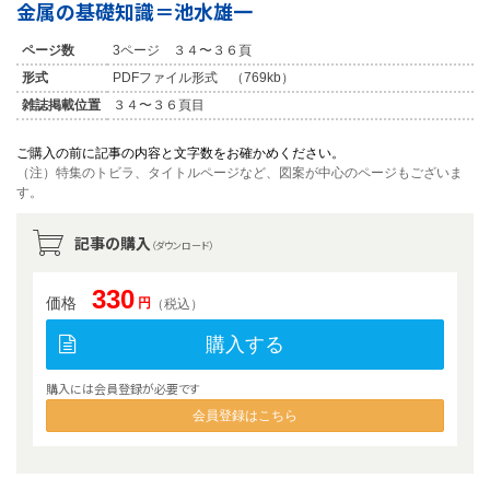
金属の基礎知識＝池水雄一
ページ数
3ページ ３４〜３６頁
形式
PDFファイル形式 （769kb）
雑誌掲載位置
３４〜３６頁目
ご購入の前に記事の内容と文字数をお確かめください。
（注）特集のトビラ、タイトルページなど、図案が中心のページもございま
す。
記事の購入
（ダウンロード）
330
価格
円
（税込）
購入する
購入には会員登録が必要です
会員登録はこちら