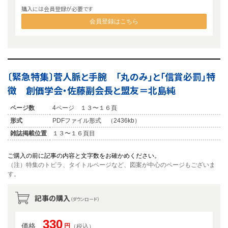
購入には会員登録が必要です
会員登録はこちら
〔緊急特集〕菅人脈と手腕 「丸のみ」と「信賞必罰」特
徴 創価学会・佐藤副会長と盟友＝北島純
ページ数
4ページ １３〜１６頁
形式
PDFファイル形式 （2436kb）
雑誌掲載位置
１３〜１６頁目
ご購入の前に記事の内容と文字数をお確かめください。
（注）特集のトビラ、タイトルページなど、図案が中心のページもございま
す。
記事の購入
（ダウンロード）
330
価格
円
（税込）