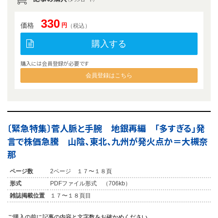
330
価格
円
（税込）
購入する
購入には会員登録が必要です
会員登録はこちら
〔緊急特集〕菅人脈と手腕 地銀再編 「多すぎる」発
言で株価急騰 山陰、東北、九州が発火点か＝大槻奈
那
ページ数
2ページ １７〜１８頁
形式
PDFファイル形式 （706kb）
雑誌掲載位置
１７〜１８頁目
ご購入の前に記事の内容と文字数をお確かめください。