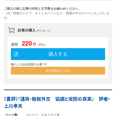
ご購入の前に記事の内容と文字数をお確かめください。
（注）特集のトビラ、タイトルページなど、図案が中心のページもございま
す。
記事の購入
（ダウンロード）
220
価格
円
（税込）
購入する
購入には会員登録が必要です
会員登録はこちら
〔書評〕『通貨・租税外交 協調と攻防の真実』 評者・
上川孝夫
ページ数
2ページ ５６〜５７頁