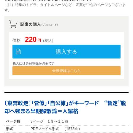
（注）特集のトビラ、タイトルページなど、図案が中心のページもございま
す。
記事の購入
（ダウンロード）
220
価格
円
（税込）
購入する
購入には会員登録が必要です
会員登録はこちら
〔東奔政走〕「菅僚」「自公維」がキーワード “暫定”脱
却へ強まる早期解散論＝人羅格
ページ数
3ページ １９〜２１頁
形式
PDFファイル形式 （1573kb）