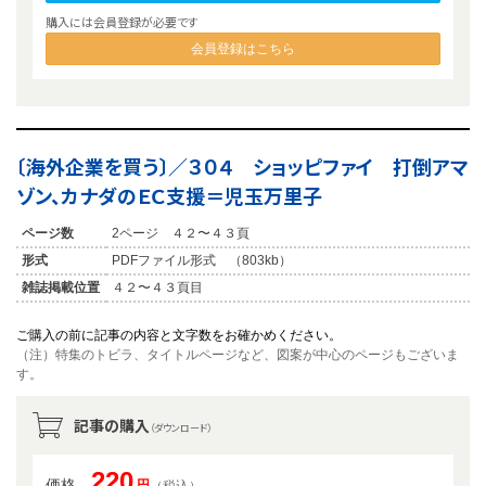
購入には会員登録が必要です
会員登録はこちら
〔海外企業を買う〕／３０４ ショッピファイ 打倒アマ
ゾン、カナダのＥＣ支援＝児玉万里子
ページ数
2ページ ４２〜４３頁
形式
PDFファイル形式 （803kb）
雑誌掲載位置
４２〜４３頁目
ご購入の前に記事の内容と文字数をお確かめください。
（注）特集のトビラ、タイトルページなど、図案が中心のページもございま
す。
記事の購入
（ダウンロード）
220
価格
円
（税込）