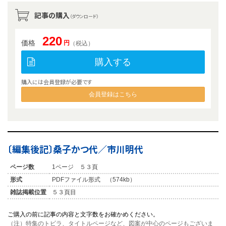
記事の購入
（ダウンロード）
220
価格
円
（税込）
購入する
購入には会員登録が必要です
会員登録はこちら
〔編集後記〕桑子かつ代／市川明代
ページ数
1ページ ５３頁
形式
PDFファイル形式 （574kb）
雑誌掲載位置
５３頁目
ご購入の前に記事の内容と文字数をお確かめください。
（注）特集のトビラ、タイトルページなど、図案が中心のページもございま