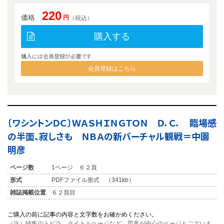
220
価格
円
（税込）
購入する
購入には会員登録が必要です
会員登録はこちら
〔ワシントンＤＣ〕ＷＡＳＨＩＮＧＴＯＮ Ｄ．Ｃ． 臨場感
の半面、寂しさも ＮＢＡの新バーチャル観戦＝中園
明彦
ページ数
1ページ ６２頁
形式
PDFファイル形式 （341kb）
雑誌掲載位置
６２頁目
ご購入の前に記事の内容と文字数をお確かめください。
（注）特集のトビラ、タイトルページなど、図案が中心のページもございま