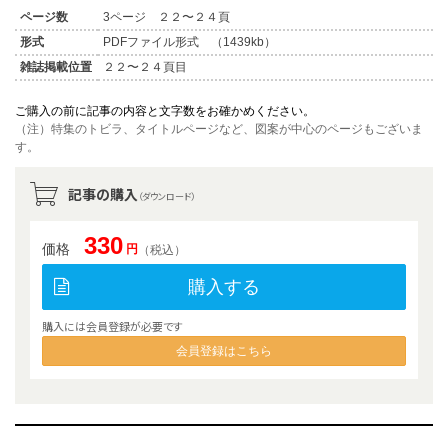
ページ数
3ページ ２２〜２４頁
形式
PDFファイル形式 （1439kb）
雑誌掲載位置
２２〜２４頁目
ご購入の前に記事の内容と文字数をお確かめください。
（注）特集のトビラ、タイトルページなど、図案が中心のページもございま
す。
記事の購入
（ダウンロード）
330
価格
円
（税込）
購入する
購入には会員登録が必要です
会員登録はこちら