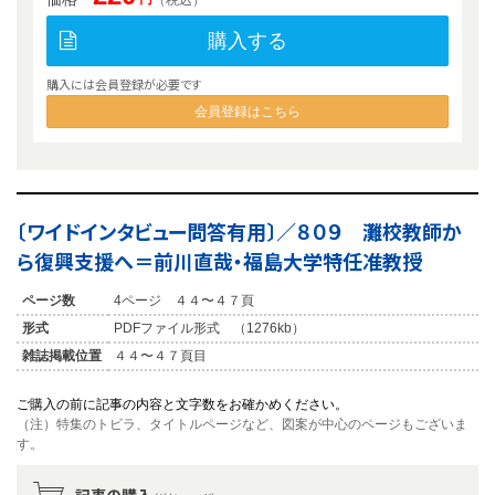
購入する
購入には会員登録が必要です
会員登録はこちら
〔ワイドインタビュー問答有用〕／８０９ 灘校教師か
ら復興支援へ＝前川直哉・福島大学特任准教授
ページ数
4ページ ４４〜４７頁
形式
PDFファイル形式 （1276kb）
雑誌掲載位置
４４〜４７頁目
ご購入の前に記事の内容と文字数をお確かめください。
（注）特集のトビラ、タイトルページなど、図案が中心のページもございま
す。