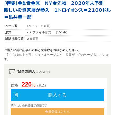
〔特集〕金＆貴金属 ＮＹ金先物 ２０２０年末予測
新しい投資家層が参入 １トロイオンス＝２１００ドル
＝亀井幸一郎
ページ数
1ページ ２５頁
形式
PDFファイル形式 （150kb）
雑誌掲載位置
２５頁目
ご購入の前に記事の内容と文字数をお確かめください。
（注）特集のトビラ、タイトルページなど、図案が中心のページもございま
す。
記事の購入
（ダウンロード）
220
価格
円
（税込）
購入する
購入には会員登録が必要です
会員登録はこちら