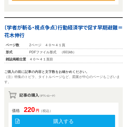
〔学者が斬る・視点争点〕行動経済学で促す早期避難＝
花木伸行
ページ数
2ページ ４０〜４１頁
形式
PDFファイル形式 （601kb）
雑誌掲載位置
４０〜４１頁目
ご購入の前に記事の内容と文字数をお確かめください。
（注）特集のトビラ、タイトルページなど、図案が中心のページもございま
す。
記事の購入
（ダウンロード）
220
価格
円
（税込）
購入する