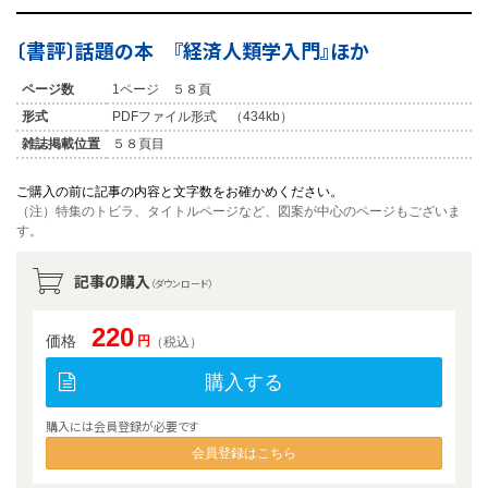
〔書評〕話題の本 『経済人類学入門』ほか
ページ数
1ページ ５８頁
形式
PDFファイル形式 （434kb）
雑誌掲載位置
５８頁目
ご購入の前に記事の内容と文字数をお確かめください。
（注）特集のトビラ、タイトルページなど、図案が中心のページもございま
す。
記事の購入
（ダウンロード）
220
価格
円
（税込）
購入する
購入には会員登録が必要です
会員登録はこちら