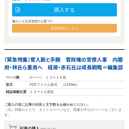
購入する
購入には会員登録が必要です
会員登録はこちら
〔緊急特集〕菅人脈と手腕 菅政権の官僚人事 内閣
府・林氏ら重用へ 経産・赤石氏は成長戦略＝編集部
ページ数
4ページ １３〜１６頁
形式
PDFファイル形式 （2436kb）
雑誌掲載位置
１３〜１６頁目
ご購入の前に記事の内容と文字数をお確かめください。
（注）特集のトビラ、タイトルページなど、図案が中心のページもございま
す。
記事の購入
（ダウンロード）