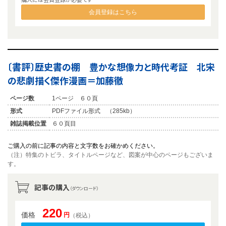
会員登録はこちら
〔書評〕歴史書の棚 豊かな想像力と時代考証 北宋
の悲劇描く傑作漫画＝加藤徹
ページ数
1ページ ６０頁
形式
PDFファイル形式 （285kb）
雑誌掲載位置
６０頁目
ご購入の前に記事の内容と文字数をお確かめください。
（注）特集のトビラ、タイトルページなど、図案が中心のページもございま
す。
記事の購入
（ダウンロード）
220
価格
円
（税込）