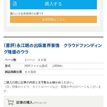
購入する
購入には会員登録が必要です
会員登録はこちら
〔書評〕永江朗の出版業界事情 クラウドファンディン
グ隆盛のウラ
ページ数
1ページ ６０頁
形式
PDFファイル形式 （285kb）
雑誌掲載位置
６０頁目
ご購入の前に記事の内容と文字数をお確かめください。
（注）特集のトビラ、タイトルページなど、図案が中心のページもございま
す。
記事の購入
（ダウンロード）