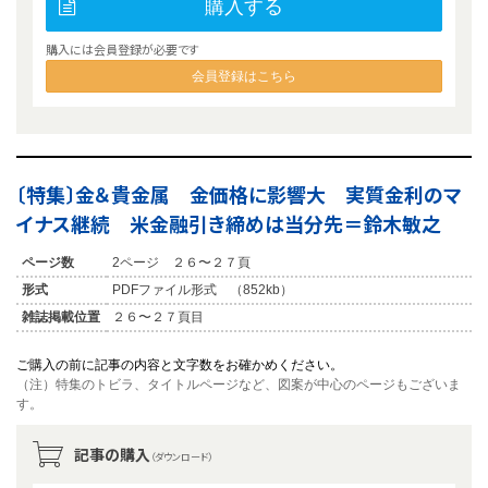
購入する
購入には会員登録が必要です
会員登録はこちら
〔特集〕金＆貴金属 金価格に影響大 実質金利のマ
イナス継続 米金融引き締めは当分先＝鈴木敏之
ページ数
2ページ ２６〜２７頁
形式
PDFファイル形式 （852kb）
雑誌掲載位置
２６〜２７頁目
ご購入の前に記事の内容と文字数をお確かめください。
（注）特集のトビラ、タイトルページなど、図案が中心のページもございま
す。
記事の購入
（ダウンロード）