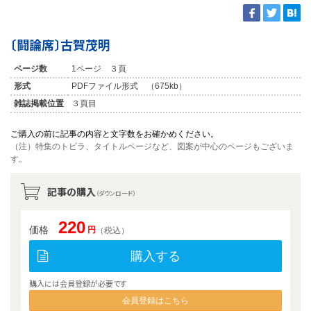
〔闘論席〕古賀茂明
ページ数
1ページ ３頁
形式
PDFファイル形式 （675kb）
雑誌掲載位置
３頁目
ご購入の前に記事の内容と文字数をお確かめください。
（注）特集のトビラ、タイトルページなど、図案が中心のページもございま
す。
記事の購入
（ダウンロード）
220
価格
円
（税込）
購入する
購入には会員登録が必要です
会員登録はこちら