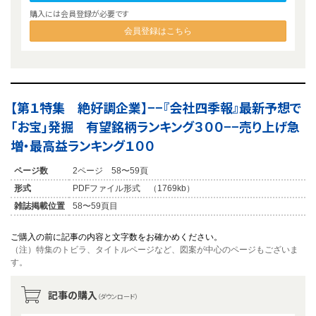
購入には会員登録が必要です
会員登録はこちら
【第１特集 絶好調企業】−−『会社四季報』最新予想で
「お宝」発掘 有望銘柄ランキング３００−−売り上げ急
増・最高益ランキング１００
ページ数
2ページ 58〜59頁
形式
PDFファイル形式 （1769kb）
雑誌掲載位置
58〜59頁目
ご購入の前に記事の内容と文字数をお確かめください。
（注）特集のトビラ、タイトルページなど、図案が中心のページもございま
す。
記事の購入
（ダウンロード）