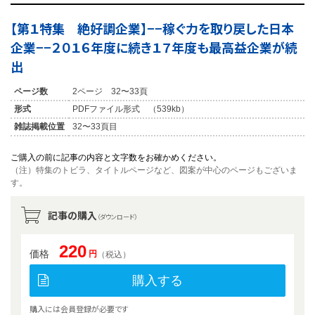
【第１特集 絶好調企業】−−稼ぐ力を取り戻した日本
企業−−２０１６年度に続き１７年度も最高益企業が続
出
ページ数
2ページ 32〜33頁
形式
PDFファイル形式 （539kb）
雑誌掲載位置
32〜33頁目
ご購入の前に記事の内容と文字数をお確かめください。
（注）特集のトビラ、タイトルページなど、図案が中心のページもございま
す。
記事の購入
（ダウンロード）
220
価格
円
（税込）
購入する
購入には会員登録が必要です