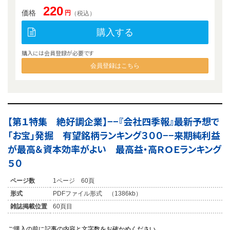
220
価格
円
（税込）
購入する
購入には会員登録が必要です
会員登録はこちら
【第１特集 絶好調企業】−−『会社四季報』最新予想で
「お宝」発掘 有望銘柄ランキング３００−−来期純利益
が最高＆資本効率がよい 最高益・高ＲＯＥランキング
５０
ページ数
1ページ 60頁
形式
PDFファイル形式 （1386kb）
雑誌掲載位置
60頁目
ご購入の前に記事の内容と文字数をお確かめください。