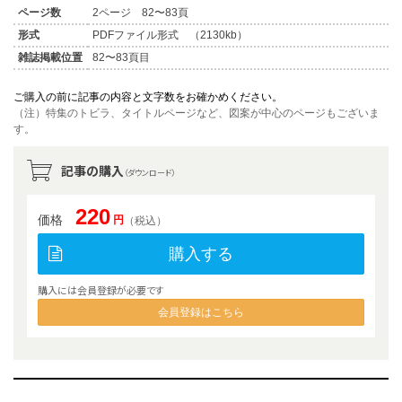
ページ数
2ページ 82〜83頁
形式
PDFファイル形式 （2130kb）
雑誌掲載位置
82〜83頁目
ご購入の前に記事の内容と文字数をお確かめください。
（注）特集のトビラ、タイトルページなど、図案が中心のページもございま
す。
記事の購入
（ダウンロード）
220
価格
円
（税込）
購入する
購入には会員登録が必要です
会員登録はこちら