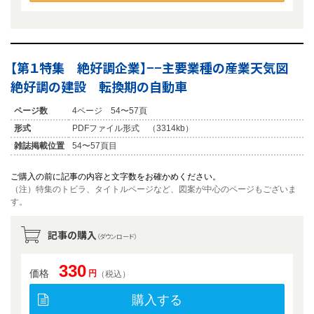
【第１特集 絶好調企業】−−主要業種の産業天気図
絶好調の建設 転換期の自動車
ページ数
4ページ 54〜57頁
形式
PDFファイル形式 （3314kb）
雑誌掲載位置
54〜57頁目
ご購入の前に記事の内容と文字数をお確かめください。
（注）特集のトビラ、タイトルページなど、図案が中心のページもございま
す。
記事の購入
（ダウンロード）
330
価格
円
（税込）
購入する