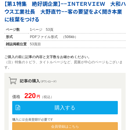
【第１特集 絶好調企業】−−ＩＮＴＥＲＶＩＥＷ 大和ハ
ウス工業社長 大野直竹−−客の要望をよく聞き本業
に枝葉をつける
ページ数
1ページ 53頁
形式
PDFファイル形式 （506kb）
雑誌掲載位置
53頁目
ご購入の前に記事の内容と文字数をお確かめください。
（注）特集のトビラ、タイトルページなど、図案が中心のページもございま
す。
記事の購入
（ダウンロード）
220
価格
円
（税込）
購入する
購入には会員登録が必要です
会員登録はこちら