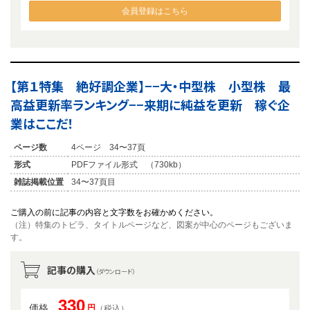
会員登録はこちら
【第１特集 絶好調企業】−−大・中型株 小型株 最
高益更新率ランキング−−来期に純益を更新 稼ぐ企
業はここだ！
ページ数
4ページ 34〜37頁
形式
PDFファイル形式 （730kb）
雑誌掲載位置
34〜37頁目
ご購入の前に記事の内容と文字数をお確かめください。
（注）特集のトビラ、タイトルページなど、図案が中心のページもございま
す。
記事の購入
（ダウンロード）
330
価格
円
（税込）