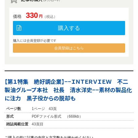
（ダウンロード）
330
価格
円
（税込）
購入する
購入には会員登録が必要です
会員登録はこちら
【第１特集 絶好調企業】−−ＩＮＴＥＲＶＩＥＷ 不二
製油グループ本社 社長 清水洋史−−素材の製品化
に注力 黒子役からの脱却も
ページ数
1ページ 43頁
形式
PDFファイル形式 （668kb）
雑誌掲載位置
43頁目
ご購入の前に記事の内容と文字数をお確かめください。