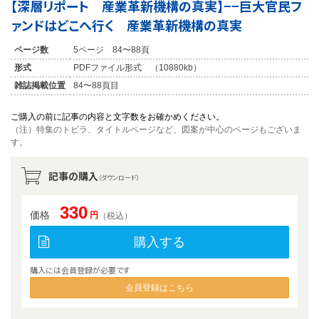
【深層リポート 産業革新機構の真実】−−巨大官民フ
ァンドはどこへ行く 産業革新機構の真実
ページ数
5ページ 84〜88頁
形式
PDFファイル形式 （10880kb）
雑誌掲載位置
84〜88頁目
ご購入の前に記事の内容と文字数をお確かめください。
（注）特集のトビラ、タイトルページなど、図案が中心のページもございま
す。
記事の購入
（ダウンロード）
330
価格
円
（税込）
購入する
購入には会員登録が必要です
会員登録はこちら