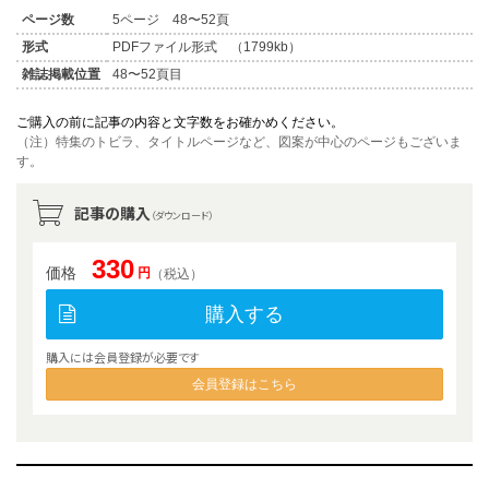
ページ数
5ページ 48〜52頁
形式
PDFファイル形式 （1799kb）
雑誌掲載位置
48〜52頁目
ご購入の前に記事の内容と文字数をお確かめください。
（注）特集のトビラ、タイトルページなど、図案が中心のページもございま
す。
記事の購入
（ダウンロード）
330
価格
円
（税込）
購入する
購入には会員登録が必要です
会員登録はこちら