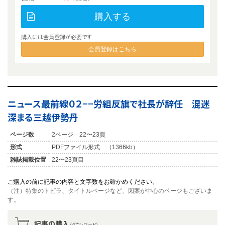
購入する
購入には会員登録が必要です
会員登録はこちら
ニュース最前線０２−−労組反旗で社長が辞任 混迷
深まる三越伊勢丹
ページ数
2ページ 22〜23頁
形式
PDFファイル形式 （1366kb）
雑誌掲載位置
22〜23頁目
ご購入の前に記事の内容と文字数をお確かめください。
（注）特集のトビラ、タイトルページなど、図案が中心のページもございま
す。
記事の購入
（ダウンロード）