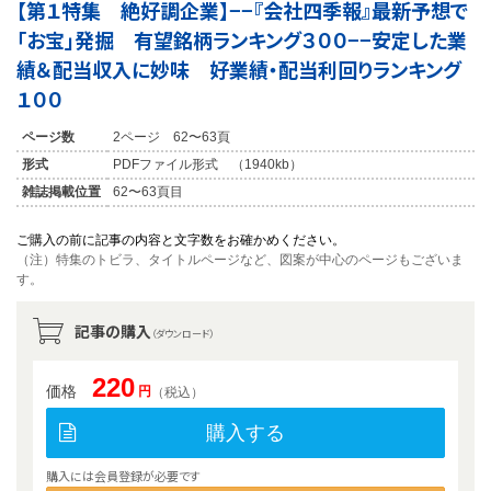
【第１特集 絶好調企業】−−『会社四季報』最新予想で
「お宝」発掘 有望銘柄ランキング３００−−安定した業
績＆配当収入に妙味 好業績・配当利回りランキング
１００
ページ数
2ページ 62〜63頁
形式
PDFファイル形式 （1940kb）
雑誌掲載位置
62〜63頁目
ご購入の前に記事の内容と文字数をお確かめください。
（注）特集のトビラ、タイトルページなど、図案が中心のページもございま
す。
記事の購入
（ダウンロード）
220
価格
円
（税込）
購入する
購入には会員登録が必要です