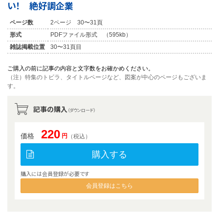
い！ 絶好調企業
ページ数
2ページ 30〜31頁
形式
PDFファイル形式 （595kb）
雑誌掲載位置
30〜31頁目
ご購入の前に記事の内容と文字数をお確かめください。
（注）特集のトビラ、タイトルページなど、図案が中心のページもございま
す。
記事の購入
（ダウンロード）
220
価格
円
（税込）
購入する
購入には会員登録が必要です
会員登録はこちら