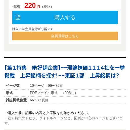
220
価格
円
（税込）
購入する
購入には会員登録が必要です
会員登録はこちら
【第１特集 絶好調企業】−−理論株価１１１４社を一挙
掲載 上昇銘柄を探す！−−東証１部 上昇銘柄は？
ページ数
10ページ 66〜75頁
形式
PDFファイル形式 （998kb）
雑誌掲載位置
66〜75頁目
ご購入の前に記事の内容と文字数をお確かめください。
（注）特集のトビラ、タイトルページなど、図案が中心のページもございま
す。