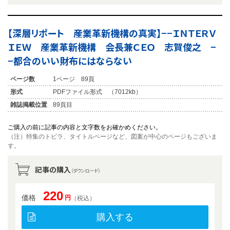
【深層リポート 産業革新機構の真実】−−ＩＮＴＥＲＶ
ＩＥＷ 産業革新機構 会長兼ＣＥＯ 志賀俊之 −
−都合のいい財布にはならない
ページ数
1ページ 89頁
形式
PDFファイル形式 （7012kb）
雑誌掲載位置
89頁目
ご購入の前に記事の内容と文字数をお確かめください。
（注）特集のトビラ、タイトルページなど、図案が中心のページもございま
す。
記事の購入
（ダウンロード）
220
価格
円
（税込）
購入する