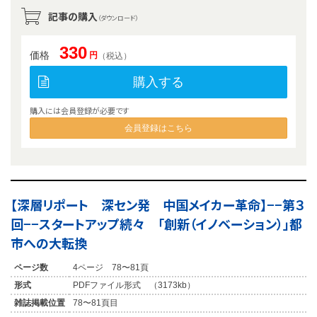
記事の購入
（ダウンロード）
330
価格
円
（税込）
購入する
購入には会員登録が必要です
会員登録はこちら
【深層リポート 深セン発 中国メイカー革命】−−第３
回−−スタートアップ続々 「創新（イノベーション）」都
市への大転換
ページ数
4ページ 78〜81頁
形式
PDFファイル形式 （3173kb）
雑誌掲載位置
78〜81頁目