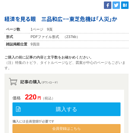
経済を見る眼 三品和広−−東芝危機は「人災」か
ページ数
1ページ 9頁
形式
PDFファイル形式 （237kb）
雑誌掲載位置
9頁目
ご購入の前に記事の内容と文字数をお確かめください。
（注）特集のトビラ、タイトルページなど、図案が中心のページもございま
す。
記事の購入
（ダウンロード）
220
価格
円
（税込）
購入する
購入には会員登録が必要です
会員登録はこちら