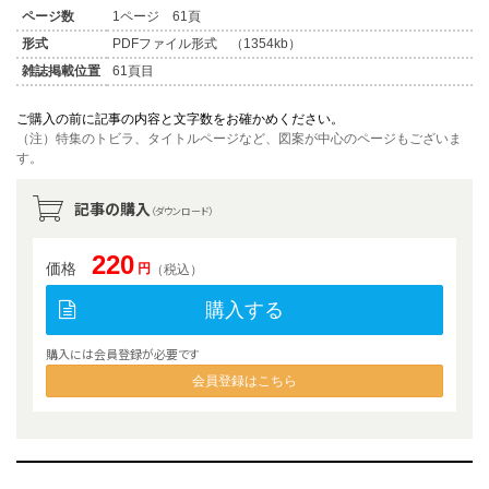
ページ数
1ページ 61頁
形式
PDFファイル形式 （1354kb）
雑誌掲載位置
61頁目
ご購入の前に記事の内容と文字数をお確かめください。
（注）特集のトビラ、タイトルページなど、図案が中心のページもございま
す。
記事の購入
（ダウンロード）
220
価格
円
（税込）
購入する
購入には会員登録が必要です
会員登録はこちら