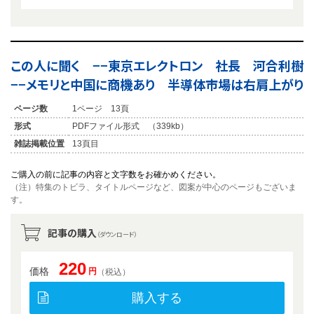
この人に聞く −−東京エレクトロン 社長 河合利樹
−−メモリと中国に商機あり 半導体市場は右肩上がり
ページ数
1ページ 13頁
形式
PDFファイル形式 （339kb）
雑誌掲載位置
13頁目
ご購入の前に記事の内容と文字数をお確かめください。
（注）特集のトビラ、タイトルページなど、図案が中心のページもございま
す。
記事の購入
（ダウンロード）
220
価格
円
（税込）
購入する