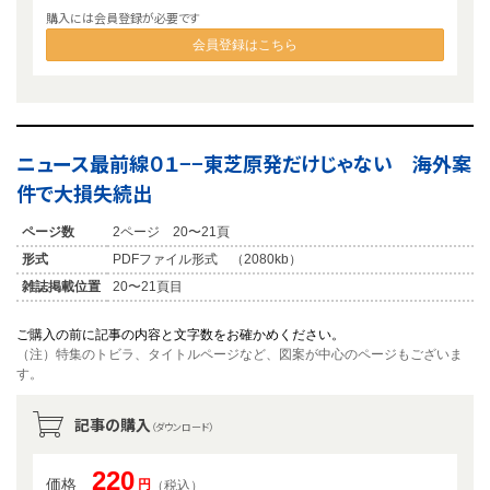
購入には会員登録が必要です
会員登録はこちら
ニュース最前線０１−−東芝原発だけじゃない 海外案
件で大損失続出
ページ数
2ページ 20〜21頁
形式
PDFファイル形式 （2080kb）
雑誌掲載位置
20〜21頁目
ご購入の前に記事の内容と文字数をお確かめください。
（注）特集のトビラ、タイトルページなど、図案が中心のページもございま
す。
記事の購入
（ダウンロード）
220
価格
円
（税込）