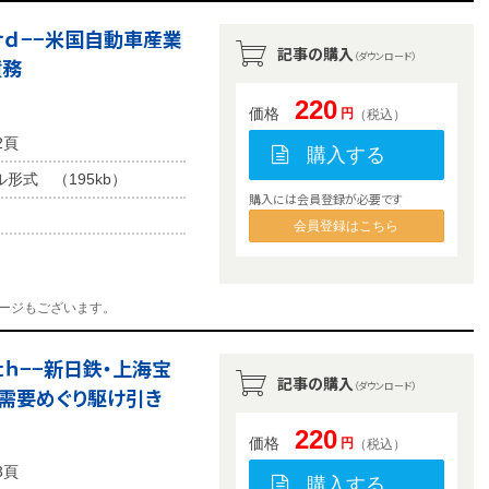
３ｒｄ−−米国自動車産業
記事の購入
（ダウンロード）
債務
220
価格
円
（税込）
2頁
購入する
ル形式 （195kb）
購入には会員登録が必要です
会員登録はこちら
ージもございます。
ｔｈ−−新日鉄・上海宝
記事の購入
（ダウンロード）
需要めぐり駆け引き
220
価格
円
（税込）
3頁
購入する