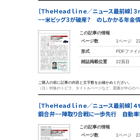
［ＴｈｅＨｅａｄｌｉｎｅ／ニュース最前線］
−−米ビッグ３が破産？ のしかかる年金
この記事の情報
ページ数
1ページ 2
形式
PDFファイ
雑誌掲載位置
22頁目
ご購入の前に記事の内容と文字数をお確かめください。
（注）特集のトビラ、タイトルページなど、図案が中心のペ
［ＴｈｅＨｅａｄｌｉｎｅ／ニュース最前線］４
鋼合弁−−陣取り合戦に一歩先行 自動車
この記事の情報
ページ数
1ページ 2