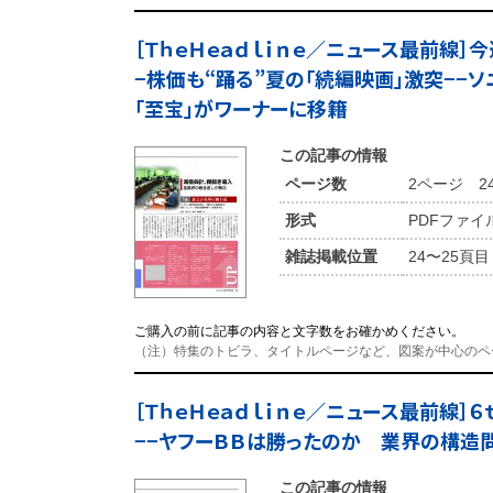
［ＴｈｅＨｅａｄｌｉｎｅ／ニュース最前線］
−株価も“踊る”夏の「続編映画」激突−−ソ
「至宝」がワーナーに移籍
この記事の情報
ページ数
2ページ 2
形式
PDFファイ
雑誌掲載位置
24〜25頁目
ご購入の前に記事の内容と文字数をお確かめください。
（注）特集のトビラ、タイトルページなど、図案が中心のペ
［ＴｈｅＨｅａｄｌｉｎｅ／ニュース最前線］６
−−ヤフーＢＢは勝ったのか 業界の構造
この記事の情報