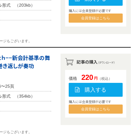
ル形式 （203kb）
購入には会員登録が必要です
会員登録はこちら
ージもございます。
５ｔｈ−−新会計基準の舞
記事の購入
（ダウンロード）
巻き返しが奏功
220
価格
円
（税込）
4〜25頁
購入する
ル形式 （354kb）
購入には会員登録が必要です
会員登録はこちら
ージもございます。