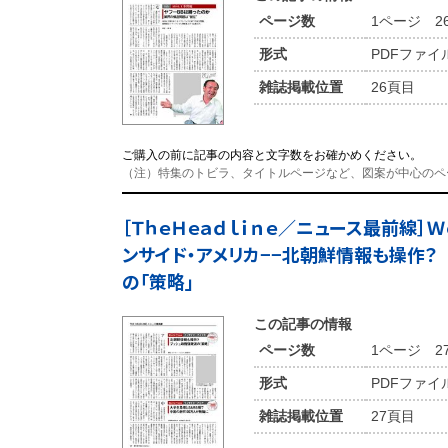
ページ数
1ページ 2
形式
PDFファイ
雑誌掲載位置
26頁目
ご購入の前に記事の内容と文字数をお確かめください。
（注）特集のトビラ、タイトルページなど、図案が中心のペ
［ＴｈｅＨｅａｄｌｉｎｅ／ニュース最前線］Ｗｏ
ンサイド・アメリカ−−北朝鮮情報も操作？
の「策略」
この記事の情報
ページ数
1ページ 2
形式
PDFファイ
雑誌掲載位置
27頁目