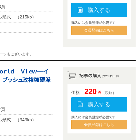
6頁
購入する
ル形式 （215kb）
購入には会員登録が必要です
会員登録はこちら
ージもございます。
ｒｌｄ Ｖｉｅｗ−−イ
記事の購入
（ダウンロード）
 ブッシュ政権強硬派
220
価格
円
（税込）
購入する
7頁
購入には会員登録が必要です
ル形式 （343kb）
会員登録はこちら