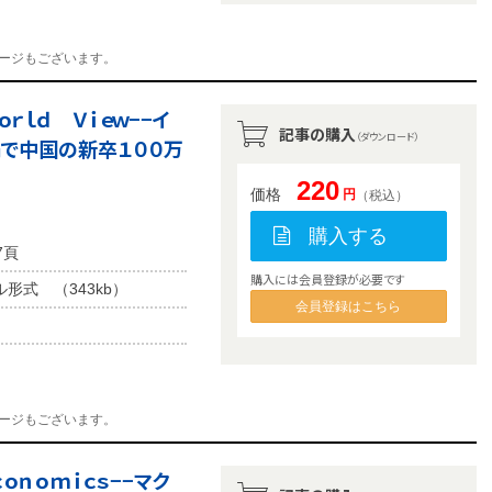
ージもございます。
ｒｌｄ Ｖｉｅｗ−−イ
記事の購入
（ダウンロード）
禍で中国の新卒１００万
220
価格
円
（税込）
購入する
7頁
購入には会員登録が必要です
ル形式 （343kb）
会員登録はこちら
ージもございます。
ｏｎｏｍｉｃｓ−−マク