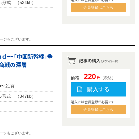
ル形式 （534kb）
会員登録はこちら
ージもございます。
ｎｄ−−「中国新幹線」争
記事の購入
（ダウンロード）
際商戦の深層
220
価格
円
（税込）
0〜21頁
購入する
ル形式 （347kb）
購入には会員登録が必要です
会員登録はこちら
ージもございます。