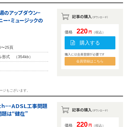
今週のアップダウン−
記事の購入
（ダウンロード）
ニー・ミュージックの
220
価格
円
（税込）
購入する
4〜25頁
購入には会員登録が必要です
ル形式 （354kb）
会員登録はこちら
ージもございます。
ｔｈ−−ＡＤＳＬ工事問題
記事の購入
（ダウンロード）
問題は“健在”
220
価格
円
（税込）