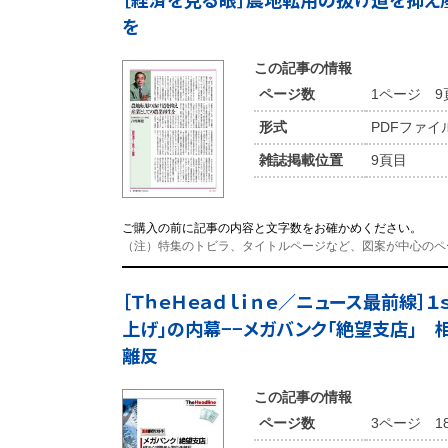
を
この記事の情報
ページ数
1ページ 9
形式
PDFファイ
雑誌掲載位置
9頁目
ご購入の前に記事の内容と文字数をお確かめください。
（注）特集のトビラ、タイトルページなど、図案が中心のペ
［ＴｈｅＨｅａｄｌｉｎｅ／ニュース最前線］１
上げ」の内幕−−メガバンク「絶望支店」 
離反
この記事の情報
ページ数
3ページ 1