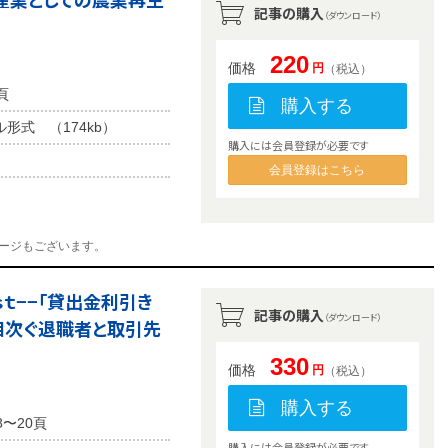
記事の購入
（ダウンロード）
220
価格
円
（税込）
頁
購入する
ル形式 （174kb）
購入には会員登録が必要です
会員登録はこちら
ージもございます。
ｓｔ−−「貸出金利引き
記事の購入
（ダウンロード）
相次ぐ退職者と取引先
330
価格
円
（税込）
購入する
8〜20頁
購入には会員登録が必要です