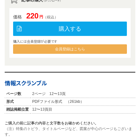
（ダウンロード）
220
価格
円
（税込）
購入する
購入には会員登録が必要です
会員登録はこちら
情報スクランブル
ページ数
2ページ 12〜13頁
形式
PDFファイル形式 （261kb）
雑誌掲載位置
12〜13頁目
ご購入の前に記事の内容と文字数をお確かめください。
（注）特集のトビラ、タイトルページなど、図案が中心のページもございま
す。