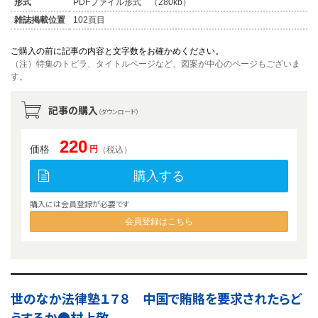
形式
PDFファイル形式 （280kb）
雑誌掲載位置
102頁目
ご購入の前に記事の内容と文字数をお確かめください。
（注）特集のトビラ、タイトルページなど、図案が中心のページもございま
す。
記事の購入
（ダウンロード）
220
価格
円
（税込）
購入する
購入には会員登録が必要です
会員登録はこちら
世のなか法律塾１７８ 中国で賄賂を要求されたらど
うするか●村上敬