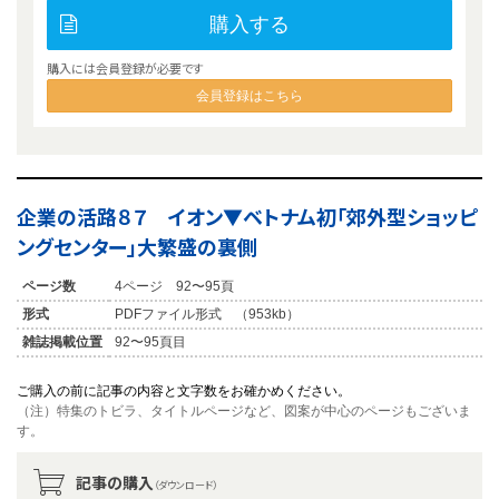
購入する
購入には会員登録が必要です
会員登録はこちら
企業の活路８７ イオン▼ベトナム初「郊外型ショッピ
ングセンター」大繁盛の裏側
ページ数
4ページ 92〜95頁
形式
PDFファイル形式 （953kb）
雑誌掲載位置
92〜95頁目
ご購入の前に記事の内容と文字数をお確かめください。
（注）特集のトビラ、タイトルページなど、図案が中心のページもございま
す。
記事の購入
（ダウンロード）