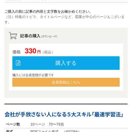
ご購入の前に記事の内容と文字数をお確かめください。
（注）特集のトビラ、タイトルページなど、図案が中心のページもございま
す。
記事の購入
（ダウンロード）
330
価格
円
（税込）
購入する
購入には会員登録が必要です
会員登録はこちら
会社が手放さない人になる５大スキル「最速学習法」
ページ数
10ページ 70〜79頁
形式
PDFファイル形式 （4023kb）