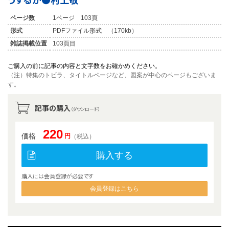
ページ数
1ページ 103頁
形式
PDFファイル形式 （170kb）
雑誌掲載位置
103頁目
ご購入の前に記事の内容と文字数をお確かめください。
（注）特集のトビラ、タイトルページなど、図案が中心のページもございま
す。
記事の購入
（ダウンロード）
220
価格
円
（税込）
購入する
購入には会員登録が必要です
会員登録はこちら