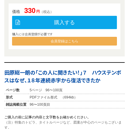
330
価格
円
（税込）
購入する
購入には会員登録が必要です
会員登録はこちら
田原総一朗の「この人に聞きたい！」７ ハウステンボ
スはなぜ、１８年連続赤字から復活できたか
ページ数
5ページ 96〜100頁
形式
PDFファイル形式 （694kb）
雑誌掲載位置
96〜100頁目
ご購入の前に記事の内容と文字数をお確かめください。
（注）特集のトビラ、タイトルページなど、図案が中心のページもございま
す。