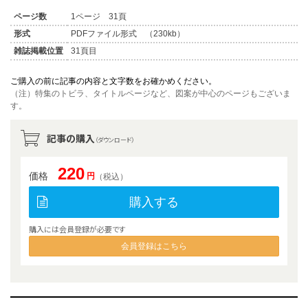
ページ数
1ページ 31頁
形式
PDFファイル形式 （230kb）
雑誌掲載位置
31頁目
ご購入の前に記事の内容と文字数をお確かめください。
（注）特集のトビラ、タイトルページなど、図案が中心のページもございま
す。
記事の購入
（ダウンロード）
220
価格
円
（税込）
購入する
購入には会員登録が必要です
会員登録はこちら