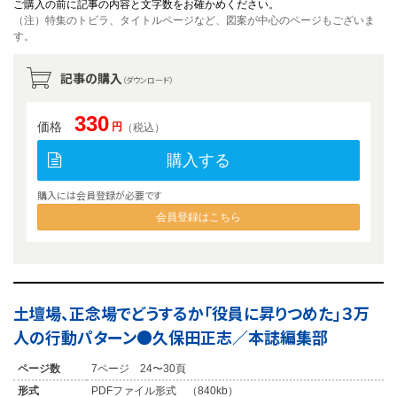
ご購入の前に記事の内容と文字数をお確かめください。
（注）特集のトビラ、タイトルページなど、図案が中心のページもございま
す。
記事の購入
（ダウンロード）
330
価格
円
（税込）
購入する
購入には会員登録が必要です
会員登録はこちら
土壇場、正念場でどうするか「役員に昇りつめた」３万
人の行動パターン●久保田正志／本誌編集部
ページ数
7ページ 24〜30頁
形式
PDFファイル形式 （840kb）