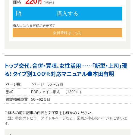
220
価格
円
（税込）
購入する
購入には会員登録が必要です
会員登録はこちら
トップ交代、合併・買収、女性活用……「新型・上司」現
る！タイプ別１００％対応マニュアル●本田有明
ページ数
7ページ 56〜62頁
形式
PDFファイル形式 （1399kb）
雑誌掲載位置
56〜62頁目
ご購入の前に記事の内容と文字数をお確かめください。
（注）特集のトビラ、タイトルページなど、図案が中心のページもございま
す。