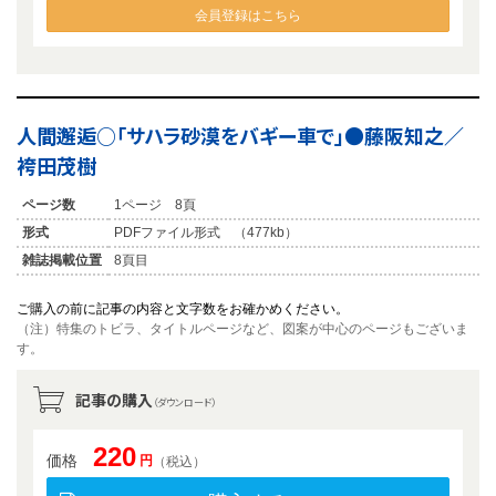
会員登録はこちら
人間邂逅○「サハラ砂漠をバギー車で」●藤阪知之／
袴田茂樹
ページ数
1ページ 8頁
形式
PDFファイル形式 （477kb）
雑誌掲載位置
8頁目
ご購入の前に記事の内容と文字数をお確かめください。
（注）特集のトビラ、タイトルページなど、図案が中心のページもございま
す。
記事の購入
（ダウンロード）
220
価格
円
（税込）