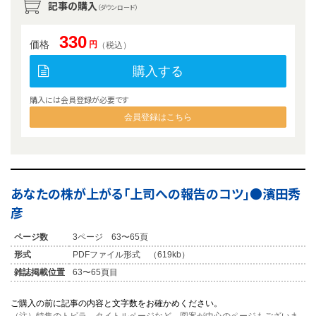
記事の購入
（ダウンロード）
330
価格
円
（税込）
購入する
購入には会員登録が必要です
会員登録はこちら
あなたの株が上がる「上司への報告のコツ」●濱田秀
彦
ページ数
3ページ 63〜65頁
形式
PDFファイル形式 （619kb）
雑誌掲載位置
63〜65頁目
ご購入の前に記事の内容と文字数をお確かめください。