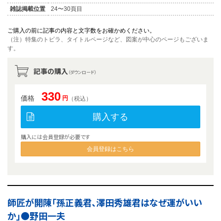
雑誌掲載位置
24〜30頁目
ご購入の前に記事の内容と文字数をお確かめください。
（注）特集のトビラ、タイトルページなど、図案が中心のページもございま
す。
記事の購入
（ダウンロード）
330
価格
円
（税込）
購入する
購入には会員登録が必要です
会員登録はこちら
師匠が開陳「孫正義君、澤田秀雄君はなぜ運がいい
か」●野田一夫