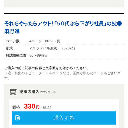
それをやったらアウト！「５０代ぶら下がり社員」の掟●
麻野進
ページ数
4ページ 86〜89頁
形式
PDFファイル形式 （573kb）
雑誌掲載位置
86〜89頁目
ご購入の前に記事の内容と文字数をお確かめください。
（注）特集のトビラ、タイトルページなど、図案が中心のページもございま
す。
記事の購入
（ダウンロード）
330
価格
円
（税込）
購入する