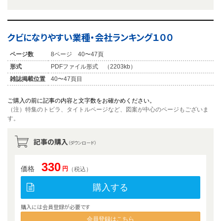
クビになりやすい業種・会社ランキング１００
ページ数
8ページ 40〜47頁
形式
PDFファイル形式 （2203kb）
雑誌掲載位置
40〜47頁目
ご購入の前に記事の内容と文字数をお確かめください。
（注）特集のトビラ、タイトルページなど、図案が中心のページもございま
す。
記事の購入
（ダウンロード）
330
価格
円
（税込）
購入する
購入には会員登録が必要です
会員登録はこちら