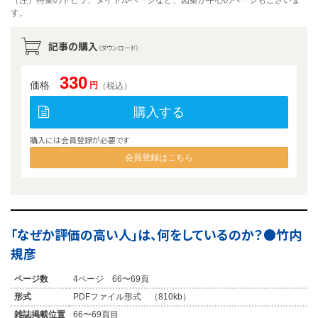
（注）特集のトビラ、タイトルページなど、図案が中心のページもございま
す。
記事の購入
（ダウンロード）
330
価格
円
（税込）
購入する
購入には会員登録が必要です
会員登録はこちら
「なぜか評価の高い人」は、何をしているのか？●竹内
規彦
ページ数
4ページ 66〜69頁
形式
PDFファイル形式 （810kb）
雑誌掲載位置
66〜69頁目