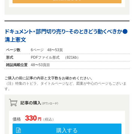
ドキュメント・部門切り売り−そのときどう動くべきか●
溝上憲文
ページ数
6ページ 48〜53頁
形式
PDFファイル形式 （821kb）
雑誌掲載位置
48〜53頁目
ご購入の前に記事の内容と文字数をお確かめください。
（注）特集のトビラ、タイトルページなど、図案が中心のページもございま
す。
記事の購入
（ダウンロード）
330
価格
円
（税込）
購入する