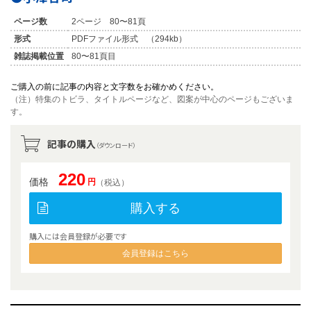
ページ数
2ページ 80〜81頁
形式
PDFファイル形式 （294kb）
雑誌掲載位置
80〜81頁目
ご購入の前に記事の内容と文字数をお確かめください。
（注）特集のトビラ、タイトルページなど、図案が中心のページもございま
す。
記事の購入
（ダウンロード）
220
価格
円
（税込）
購入する
購入には会員登録が必要です
会員登録はこちら