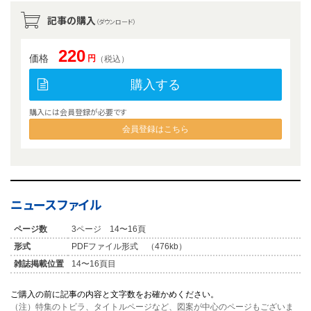
記事の購入
（ダウンロード）
220
価格
円
（税込）
購入する
購入には会員登録が必要です
会員登録はこちら
ニュースファイル
ページ数
3ページ 14〜16頁
形式
PDFファイル形式 （476kb）
雑誌掲載位置
14〜16頁目
ご購入の前に記事の内容と文字数をお確かめください。
（注）特集のトビラ、タイトルページなど、図案が中心のページもございま