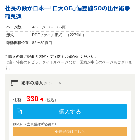
社長の数が日本一「日大ＯＢ」偏差値５０の出世術●
稲泉連
ページ数
4ページ 82〜85頁
形式
PDFファイル形式 （2279kb）
雑誌掲載位置
82〜85頁目
ご購入の前に記事の内容と文字数をお確かめください。
（注）特集のトビラ、タイトルページなど、図案が中心のページもございま
す。
記事の購入
（ダウンロード）
330
価格
円
（税込）
購入する
購入には会員登録が必要です
会員登録はこちら