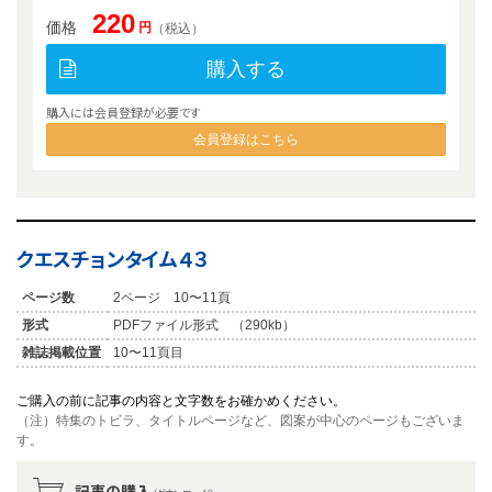
220
価格
円
（税込）
購入する
購入には会員登録が必要です
会員登録はこちら
クエスチョンタイム４３
ページ数
2ページ 10〜11頁
形式
PDFファイル形式 （290kb）
雑誌掲載位置
10〜11頁目
ご購入の前に記事の内容と文字数をお確かめください。
（注）特集のトビラ、タイトルページなど、図案が中心のページもございま
す。
記事の購入