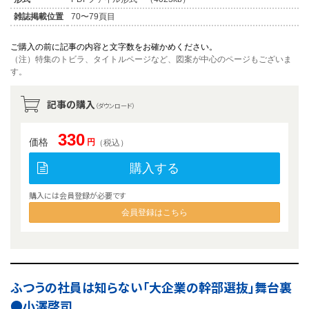
雑誌掲載位置
70〜79頁目
ご購入の前に記事の内容と文字数をお確かめください。
（注）特集のトビラ、タイトルページなど、図案が中心のページもございま
す。
記事の購入
（ダウンロード）
330
価格
円
（税込）
購入する
購入には会員登録が必要です
会員登録はこちら
ふつうの社員は知らない「大企業の幹部選抜」舞台裏
●小澤啓司