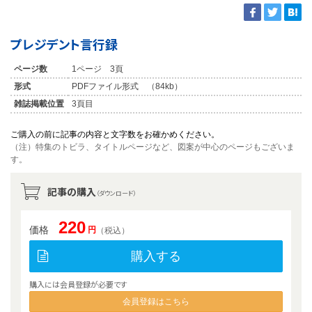
プレジデント言行録
ページ数
1ページ 3頁
形式
PDFファイル形式 （84kb）
雑誌掲載位置
3頁目
ご購入の前に記事の内容と文字数をお確かめください。
（注）特集のトビラ、タイトルページなど、図案が中心のページもございま
す。
記事の購入
（ダウンロード）
220
価格
円
（税込）
購入する
購入には会員登録が必要です
会員登録はこちら