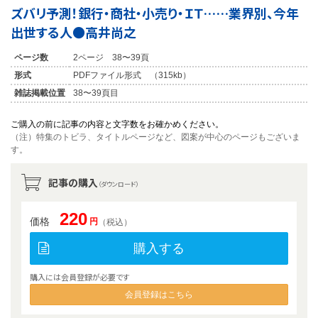
ズバリ予測！銀行・商社・小売り・ＩＴ……業界別、今年
出世する人●高井尚之
ページ数
2ページ 38〜39頁
形式
PDFファイル形式 （315kb）
雑誌掲載位置
38〜39頁目
ご購入の前に記事の内容と文字数をお確かめください。
（注）特集のトビラ、タイトルページなど、図案が中心のページもございま
す。
記事の購入
（ダウンロード）
220
価格
円
（税込）
購入する
購入には会員登録が必要です
会員登録はこちら