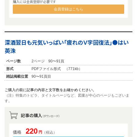
購入には会員登録が必要です
会員登録はこちら
深酒翌日も元気いっぱい「疲れのＶ字回復法」●はい
英洙
ページ数
2ページ 90〜91頁
形式
PDFファイル形式 （771kb）
雑誌掲載位置
90〜91頁目
ご購入の前に記事の内容と文字数をお確かめください。
（注）特集のトビラ、タイトルページなど、図案が中心のページもございま
す。
記事の購入
（ダウンロード）
220
価格
円
（税込）