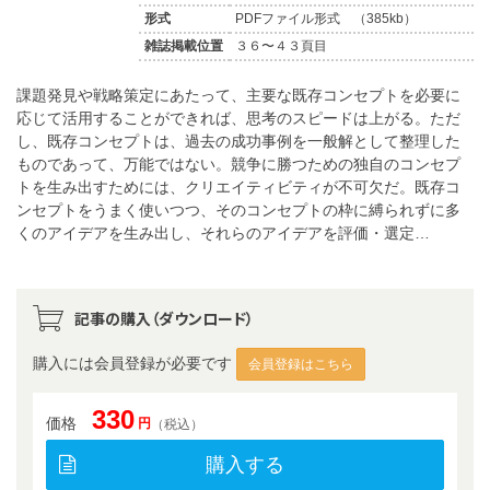
形式
PDFファイル形式 （385kb）
雑誌掲載位置
３６〜４３頁目
課題発見や戦略策定にあたって、主要な既存コンセプトを必要に
応じて活用することができれば、思考のスピードは上がる。ただ
し、既存コンセプトは、過去の成功事例を一般解として整理した
ものであって、万能ではない。競争に勝つための独自のコンセプ
トを生み出すためには、クリエイティビティが不可欠だ。既存コ
ンセプトをうまく使いつつ、そのコンセプトの枠に縛られずに多
くのアイデアを生み出し、それらのアイデアを評価・選定…
記事の購入（ダウンロード）
購入には会員登録が必要です
会員登録はこちら
330
価格
円
（税込）
購入する