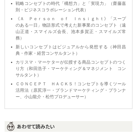
戦略コンセプトの時代「構想力」と「実現力」（齋藤嘉
則・ビジネスコラボレーション代表）
《Ａ Ｐｅｒｓｏｎ ｏｆ Ｉｎｓｉｇｈｔ》「スープ
のある一日」物語形式で考えた新事業のコンセプト（遠
山正道・スマイルズ会長、池本多賀正・スマイルズ常
務）
新しいコンセプトはビジュアルから発想する（神田昌
典・作家・経営コンサルタント）
カリスマ・マーケターが伝授する商品コンセプトのつく
り方（和田浩子・マーケティング＆マネジメント コン
サルタント）
ＣＯＮＣＥＰＴ ＨＡＣＫＳ！コンセプトを導くツール
活用法（原尻淳一・ブランドマーケティング・プランナ
ー、小山龍介・松竹プロデューサー）
あわせて読みたい