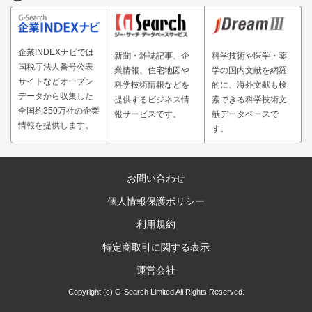
企業INDEXナビでは
新聞・雑誌記事、企
科学技術や医学・薬
国税庁法人番号公表
業情報、住宅地図や
学の国内文献を網羅
サイトなどオープン
科学技術情報などを
的に、海外文献も検
データから収集した
提供するビジネス情
索できる科学技術文
全国約350万社の企業
報サービスです。
献データベースで
情報を提供します。
す。
お問い合わせ
個人情報保護ポリシー
利用規約
特定商取引に関する表示
運営会社
Copyright (c) G-Search Limited All Rights Reserved.