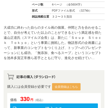
ページ数
4ページ （全5604字）
形式
PDFファイル形式 （327kb）
雑誌掲載位置
３２〜３５頁目
大成功に終わった自らのタイル画の個展。仲間と力を合わせるこ
とで、自分が考えていた以上のことができるという満足感を得た
遠山正道氏（スマイルズ会長）は、新たに「Ｓｏｕｐ Ｓｔｏｃ
ｋ Ｔｏｋｙｏ」という事業に挑戦した。物語形式の企画書によ
って、新事業のコンセプトをつくり上げ、トップへのプレゼンテ
ーションにも成功。「無添加、食べるスープ」というコンセプト
を池本多賀正常務ら若手とともに守り、進化させ続けてい…
記事の購入（ダウンロード）
購入には会員登録が必要です
会員登録はこちら
330
価格
円
（税込）