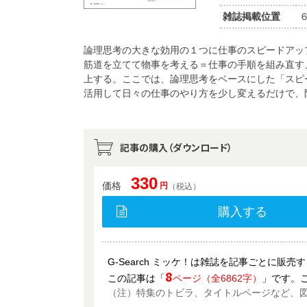
雑誌掲載位置
論理思考の大きな効用の１つに仕事のスピードアッ
筋道を立てて物事を考える＝仕事の手順を組み直す
上する。ここでは、論理思考をベースにした「スピ
活用して日々の仕事のやり方を少し変えるだけで、
記事の購入（ダウンロード）
330
価格
円
（税込）
購入する
G-Search ミッケ！は雑誌を記事ごとに販
8
この記事は「
ページ（全6862字）
」です。
（注）特集のトビラ、タイトルページなど、