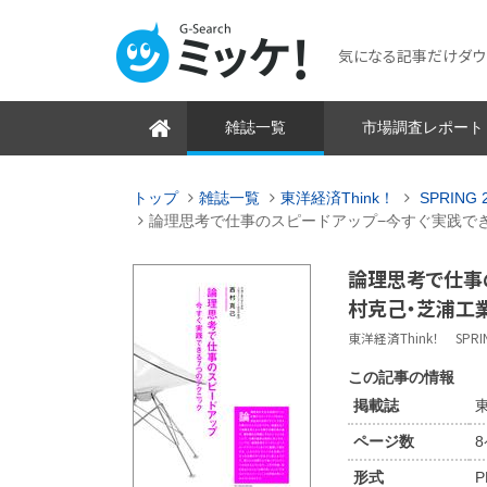
気になる記事だけダウンロ
雑誌一覧
市場調査レポート
トップ
雑誌一覧
東洋経済Think！
SPRING 2
論理思考で仕事のスピードアップ−今すぐ実践で
論理思考で仕事
村克己・芝浦工
東洋経済Think！ SPRING 
この記事の情報
掲載誌
東
ページ数
形式
P