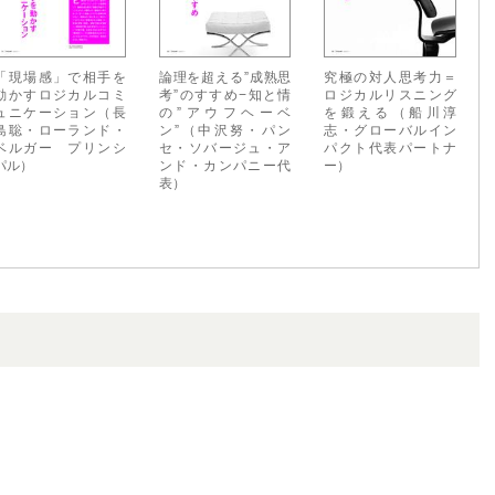
「現場感」で相手を
論理を超える”成熟思
究極の対人思考力＝
動かすロジカルコミ
考”のすすめ−知と情
ロジカルリスニング
ュニケーション（長
の”アウフヘーベ
を鍛える（船川淳
島聡・ローランド・
ン”（中沢努・パン
志・グローバルイン
ベルガー プリンシ
セ・ソバージュ・ア
パクト代表パートナ
パル）
ンド・カンパニー代
ー）
表）