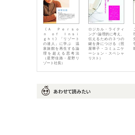
《Ａ Ｐｅｒｓｏ
ロジカル・ライティ
ｎ ｏｆ Ｉｎｓｉ
ング−論理的に考え、
ｇｈｔ》「リゾート
伝えるための３つの
の達人」に学ぶ 温
鍵を身につける（照
泉旅館を再生する論
屋華子・コミュニケ
理を超える思考法
ーション・スペシャ
（星野佳路・星野リ
リスト）
ゾート社長）
あわせて読みたい