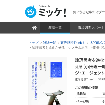
気になる記事だけダウンロ
雑誌一覧
市場調査レポート
トップ
雑誌一覧
東洋経済Think！
SPRING 2
論理思考を進化させる「システム思考」−部分で
論理思考を進化
える（小田理一郎
ジ・エージェント
東洋経済Think！ SPRING 
この記事の情報
掲載誌
東
ページ数