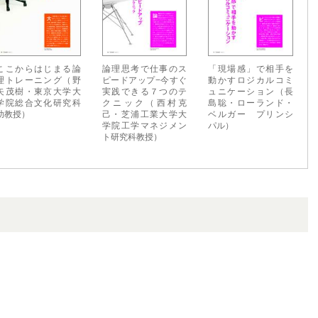
ここからはじまる論
論理思考で仕事のス
「現場感」で相手を
理トレーニング（野
ピードアップ−今すぐ
動かすロジカルコミ
矢茂樹・東京大学大
実践できる７つのテ
ュニケーション（長
学院総合文化研究科
クニック（西村克
島聡・ローランド・
助教授）
己・芝浦工業大学大
ベルガー プリンシ
学院工学マネジメン
パル）
ト研究科教授）