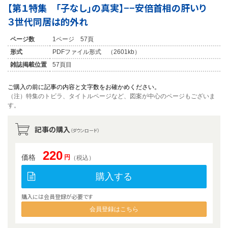
【第１特集 「子なし」の真実】−−安倍首相の肝いり
３世代同居は的外れ
ページ数
1ページ 57頁
形式
PDFファイル形式 （2601kb）
雑誌掲載位置
57頁目
ご購入の前に記事の内容と文字数をお確かめください。
（注）特集のトビラ、タイトルページなど、図案が中心のページもございま
す。
記事の購入
（ダウンロード）
220
価格
円
（税込）
購入する
購入には会員登録が必要です
会員登録はこちら