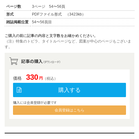
ページ数
3ページ 54〜56頁
形式
PDFファイル形式 （3423kb）
雑誌掲載位置
54〜56頁目
ご購入の前に記事の内容と文字数をお確かめください。
（注）特集のトビラ、タイトルページなど、図案が中心のページもございま
す。
記事の購入
（ダウンロード）
330
価格
円
（税込）
購入する
購入には会員登録が必要です
会員登録はこちら