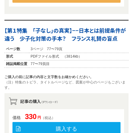
【第１特集 「子なし」の真実】−−日本とは前提条件が
違う 少子化対策の手本？ フランス礼賛の盲点
ページ数
3ページ 77〜79頁
形式
PDFファイル形式 （3814kb）
雑誌掲載位置
77〜79頁目
ご購入の前に記事の内容と文字数をお確かめください。
（注）特集のトビラ、タイトルページなど、図案が中心のページもございま
す。
記事の購入
（ダウンロード）
330
価格
円
（税込）
購入する