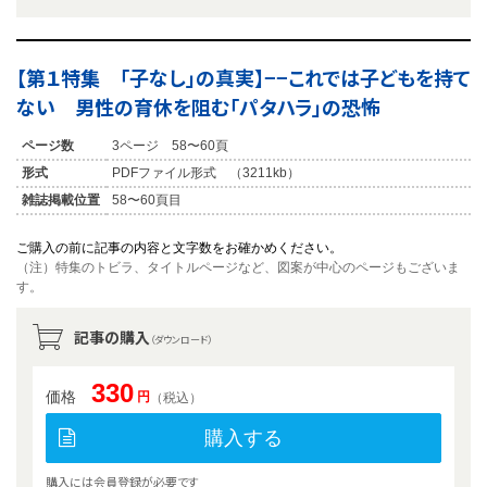
【第１特集 「子なし」の真実】−−これでは子どもを持て
ない 男性の育休を阻む「パタハラ」の恐怖
ページ数
3ページ 58〜60頁
形式
PDFファイル形式 （3211kb）
雑誌掲載位置
58〜60頁目
ご購入の前に記事の内容と文字数をお確かめください。
（注）特集のトビラ、タイトルページなど、図案が中心のページもございま
す。
記事の購入
（ダウンロード）
330
価格
円
（税込）
購入する
購入には会員登録が必要です