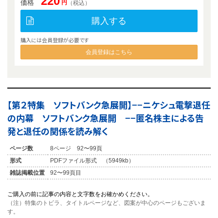
220
価格
円
（税込）
購入する
購入には会員登録が必要です
会員登録はこちら
【第２特集 ソフトバンク急展開】−−ニケシュ電撃退任
の内幕 ソフトバンク急展開 −−匿名株主による告
発と退任の関係を読み解く
ページ数
8ページ 92〜99頁
形式
PDFファイル形式 （5949kb）
雑誌掲載位置
92〜99頁目
ご購入の前に記事の内容と文字数をお確かめください。
（注）特集のトビラ、タイトルページなど、図案が中心のページもございま
す。