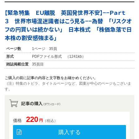
【緊急特集 ＥＵ離脱 英国発世界不安】−−Ｐａｒｔ
３ 世界市場混迷識者はこう見る−−為替 「リスクオ
フの円買いは続かない」 日本株式 「株価急落で日
本株の割安感強まる」
ページ数
1ページ 35頁
形式
PDFファイル形式 （1241kb）
雑誌掲載位置
35頁目
ご購入の前に記事の内容と文字数をお確かめください。
（注）特集のトビラ、タイトルページなど、図案が中心のページもございま
す。
記事の購入
（ダウンロード）
220
価格
円
（税込）
購入する