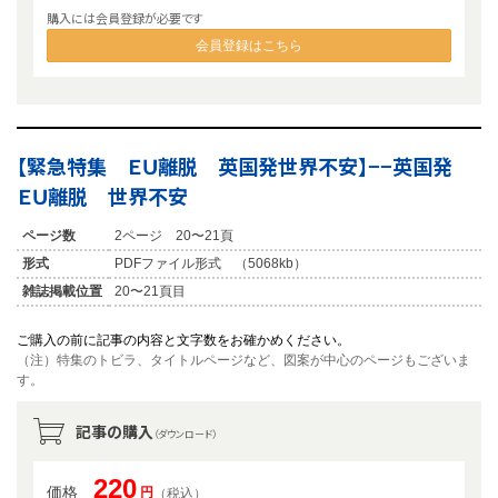
購入には会員登録が必要です
会員登録はこちら
【緊急特集 ＥＵ離脱 英国発世界不安】−−英国発
ＥＵ離脱 世界不安
ページ数
2ページ 20〜21頁
形式
PDFファイル形式 （5068kb）
雑誌掲載位置
20〜21頁目
ご購入の前に記事の内容と文字数をお確かめください。
（注）特集のトビラ、タイトルページなど、図案が中心のページもございま
す。
記事の購入
（ダウンロード）
220
価格
円
（税込）