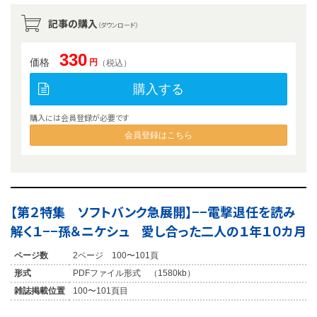
記事の購入
（ダウンロード）
330
価格
円
（税込）
購入する
購入には会員登録が必要です
会員登録はこちら
【第２特集 ソフトバンク急展開】−−電撃退任を読み
解く１−−孫＆ニケシュ 愛し合った二人の１年１０カ月
ページ数
2ページ 100〜101頁
形式
PDFファイル形式 （1580kb）
雑誌掲載位置
100〜101頁目