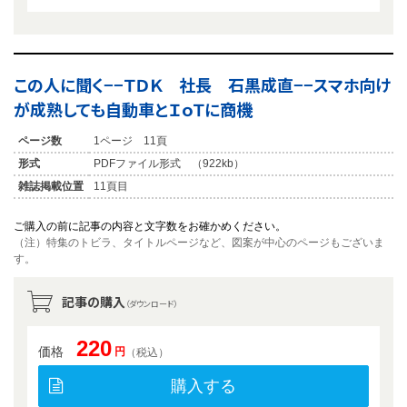
この人に聞く−−ＴＤＫ 社長 石黒成直−−スマホ向け
が成熟しても自動車とＩｏＴに商機
ページ数
1ページ 11頁
形式
PDFファイル形式 （922kb）
雑誌掲載位置
11頁目
ご購入の前に記事の内容と文字数をお確かめください。
（注）特集のトビラ、タイトルページなど、図案が中心のページもございま
す。
記事の購入
（ダウンロード）
220
価格
円
（税込）
購入する