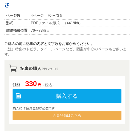
さ
ページ数
4ページ 70〜73頁
形式
PDFファイル形式 （4419kb）
雑誌掲載位置
70〜73頁目
ご購入の前に記事の内容と文字数をお確かめください。
（注）特集のトビラ、タイトルページなど、図案が中心のページもございま
す。
記事の購入
（ダウンロード）
330
価格
円
（税込）
購入する
購入には会員登録が必要です
会員登録はこちら