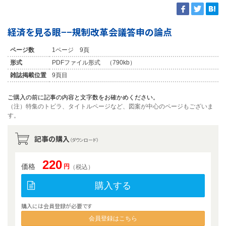
経済を見る眼−−規制改革会議答申の論点
ページ数
1ページ 9頁
形式
PDFファイル形式 （790kb）
雑誌掲載位置
9頁目
ご購入の前に記事の内容と文字数をお確かめください。
（注）特集のトビラ、タイトルページなど、図案が中心のページもございま
す。
記事の購入
（ダウンロード）
220
価格
円
（税込）
購入する
購入には会員登録が必要です
会員登録はこちら