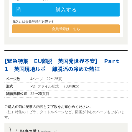
購入する
購入には会員登録が必要です
会員登録はこちら
【緊急特集 ＥＵ離脱 英国発世界不安】−−Ｐａｒｔ
１ 英国現地ルポ−−離脱派の冷めた熱狂
ページ数
4ページ 22〜25頁
形式
PDFファイル形式 （3848kb）
雑誌掲載位置
22〜25頁目
ご購入の前に記事の内容と文字数をお確かめください。
（注）特集のトビラ、タイトルページなど、図案が中心のページもございま
す。
記事の購入
（ダウンロード）