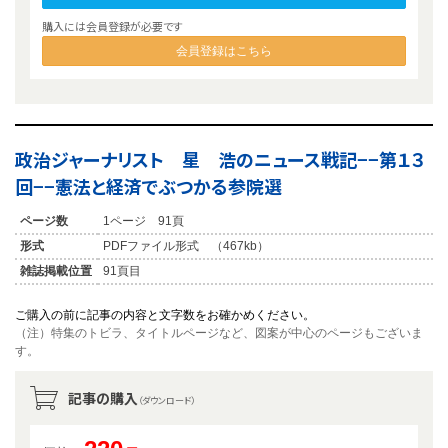
購入には会員登録が必要です
会員登録はこちら
政治ジャーナリスト 星 浩のニュース戦記−−第１３
回−−憲法と経済でぶつかる参院選
ページ数
1ページ 91頁
形式
PDFファイル形式 （467kb）
雑誌掲載位置
91頁目
ご購入の前に記事の内容と文字数をお確かめください。
（注）特集のトビラ、タイトルページなど、図案が中心のページもございま
す。
記事の購入
（ダウンロード）