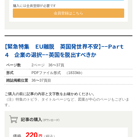
購入には会員登録が必要です
会員登録はこちら
【緊急特集 ＥＵ離脱 英国発世界不安】−−Ｐａｒｔ
４ 企業の選択−−英国を脱出すべきか
ページ数
2ページ 36〜37頁
形式
PDFファイル形式 （1833kb）
雑誌掲載位置
36〜37頁目
ご購入の前に記事の内容と文字数をお確かめください。
（注）特集のトビラ、タイトルページなど、図案が中心のページもございま
す。
記事の購入
（ダウンロード）
220
価格
円
（税込）