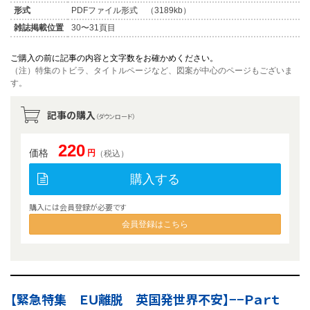
形式
PDFファイル形式 （3189kb）
雑誌掲載位置
30〜31頁目
ご購入の前に記事の内容と文字数をお確かめください。
（注）特集のトビラ、タイトルページなど、図案が中心のページもございま
す。
記事の購入
（ダウンロード）
220
価格
円
（税込）
購入する
購入には会員登録が必要です
会員登録はこちら
【緊急特集 ＥＵ離脱 英国発世界不安】−−Ｐａｒｔ