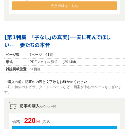
会員登録はこちら
【第１特集 「子なし」の真実】−−夫に死んでほし
い… 妻たちの本音
ページ数
1ページ 61頁
形式
PDFファイル形式 （2914kb）
雑誌掲載位置
61頁目
ご購入の前に記事の内容と文字数をお確かめください。
（注）特集のトビラ、タイトルページなど、図案が中心のページもございま
す。
記事の購入
（ダウンロード）
220
価格
円
（税込）