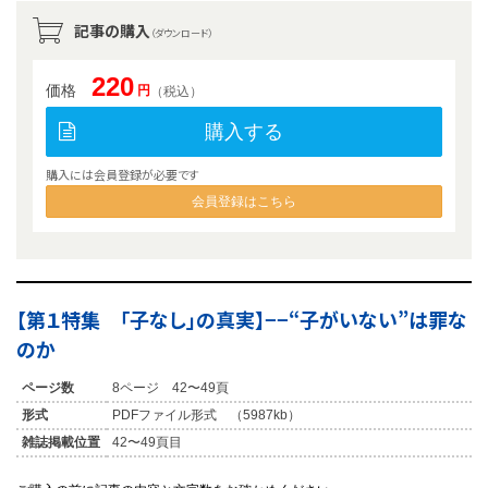
記事の購入
（ダウンロード）
220
価格
円
（税込）
購入する
購入には会員登録が必要です
会員登録はこちら
【第１特集 「子なし」の真実】−−“子がいない”は罪な
のか
ページ数
8ページ 42〜49頁
形式
PDFファイル形式 （5987kb）
雑誌掲載位置
42〜49頁目