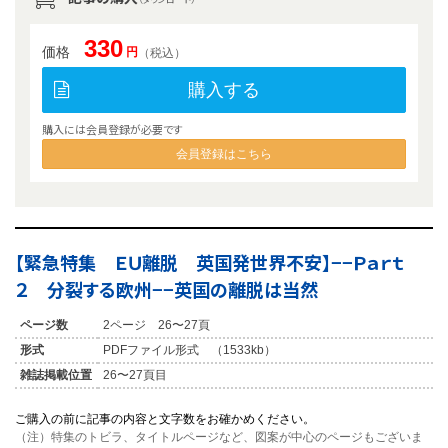
330
価格
円
（税込）
購入する
購入には会員登録が必要です
会員登録はこちら
【緊急特集 ＥＵ離脱 英国発世界不安】−−Ｐａｒｔ
２ 分裂する欧州−−英国の離脱は当然
ページ数
2ページ 26〜27頁
形式
PDFファイル形式 （1533kb）
雑誌掲載位置
26〜27頁目
ご購入の前に記事の内容と文字数をお確かめください。
（注）特集のトビラ、タイトルページなど、図案が中心のページもございま