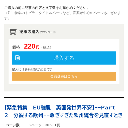
ご購入の前に記事の内容と文字数をお確かめください。
（注）特集のトビラ、タイトルページなど、図案が中心のページもございま
す。
記事の購入
（ダウンロード）
220
価格
円
（税込）
購入する
購入には会員登録が必要です
会員登録はこちら
【緊急特集 ＥＵ離脱 英国発世界不安】−−Ｐａｒｔ
２ 分裂する欧州−−急ぎすぎた欧州統合を見直すとき
ページ数
2ページ 30〜31頁