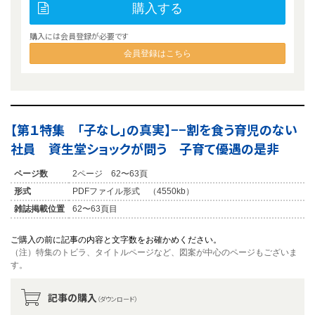
購入する
購入には会員登録が必要です
会員登録はこちら
【第１特集 「子なし」の真実】−−割を食う育児のない
社員 資生堂ショックが問う 子育て優遇の是非
ページ数
2ページ 62〜63頁
形式
PDFファイル形式 （4550kb）
雑誌掲載位置
62〜63頁目
ご購入の前に記事の内容と文字数をお確かめください。
（注）特集のトビラ、タイトルページなど、図案が中心のページもございま
す。
記事の購入
（ダウンロード）