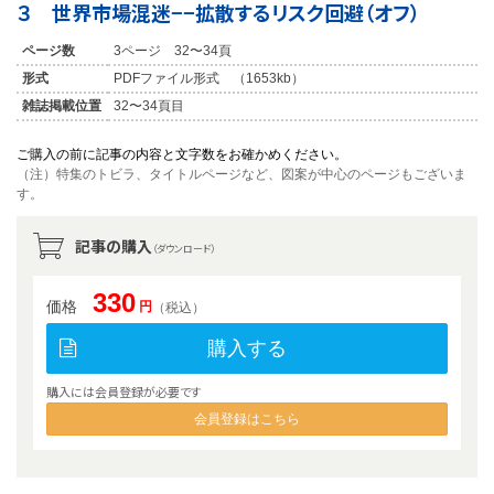
３ 世界市場混迷−−拡散するリスク回避（オフ）
ページ数
3ページ 32〜34頁
形式
PDFファイル形式 （1653kb）
雑誌掲載位置
32〜34頁目
ご購入の前に記事の内容と文字数をお確かめください。
（注）特集のトビラ、タイトルページなど、図案が中心のページもございま
す。
記事の購入
（ダウンロード）
330
価格
円
（税込）
購入する
購入には会員登録が必要です
会員登録はこちら