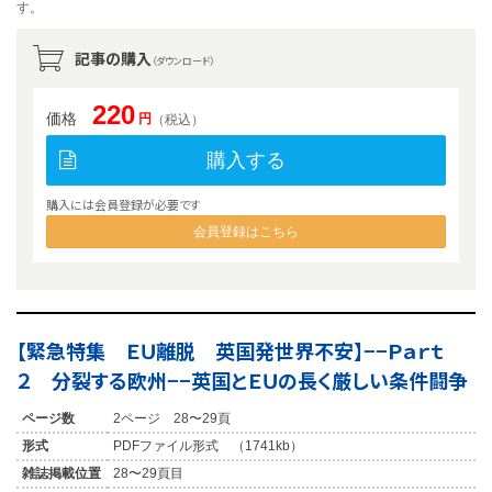
す。
記事の購入
（ダウンロード）
220
価格
円
（税込）
購入する
購入には会員登録が必要です
会員登録はこちら
【緊急特集 ＥＵ離脱 英国発世界不安】−−Ｐａｒｔ
２ 分裂する欧州−−英国とＥＵの長く厳しい条件闘争
ページ数
2ページ 28〜29頁
形式
PDFファイル形式 （1741kb）
雑誌掲載位置
28〜29頁目