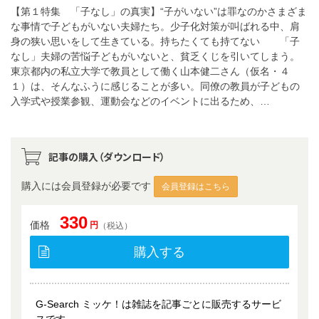
【第１特集 「子なし」の真実】“子がいない”は罪なのかさまざま
な事情で子どもがいない夫婦たち。少子化対策が叫ばれる中、肩
身の狭い思いをして生きている。持ちたくても持てない 「子
なし」夫婦の苦悩子どもがいないと、貧乏くじを引いてしまう。
東京都内の私立大学で教員として働く山本健二さん（仮名・４
１）は、そんなふうに感じることが多い。同僚の教員が子どもの
入学式や授業参観、運動会などのイベントに出るため、…
記事の購入（ダウンロード）
購入には会員登録が必要です
会員登録はこちら
330
価格
円
（税込）
購入する
G-Search ミッケ！は雑誌を記事ごとに販売するサービ
スです。