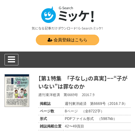
気になる記事だけダウンロード！G-Search ミッケ！
会員登録はこちら
【第１特集 「子なし」の真実】−−“子が
いない”は罪なのか
週刊東洋経済 第6669号 2016.7.9
掲載誌
週刊東洋経済 第6669号（2016.7.9）
ページ数
8ページ （全8722字）
形式
PDFファイル形式 （5987kb）
雑誌掲載位置
42〜49頁目