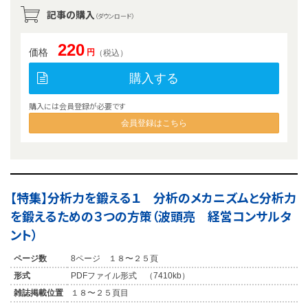
記事の購入
（ダウンロード）
220
価格
円
（税込）
購入する
購入には会員登録が必要です
会員登録はこちら
【特集】分析力を鍛える１ 分析のメカニズムと分析力
を鍛えるための３つの方策（波頭亮 経営コンサルタ
ント）
ページ数
8ページ １８〜２５頁
形式
PDFファイル形式 （7410kb）
雑誌掲載位置
１８〜２５頁目