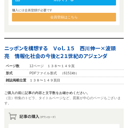
購入には会員登録が必要です
会員登録はこちら
ニッポンを構想する Ｖｏｌ．１５ 西川伸一×波頭
亮 情報化社会の今後と２１世紀のアジェンダ
ページ数
12ページ １３８〜１４９頁
形式
PDFファイル形式 （6151kb）
雑誌掲載位置
１３８〜１４９頁目
ご購入の前に記事の内容と文字数をお確かめください。
（注）特集のトビラ、タイトルページなど、図案が中心のページもございま
す。
記事の購入
（ダウンロード）