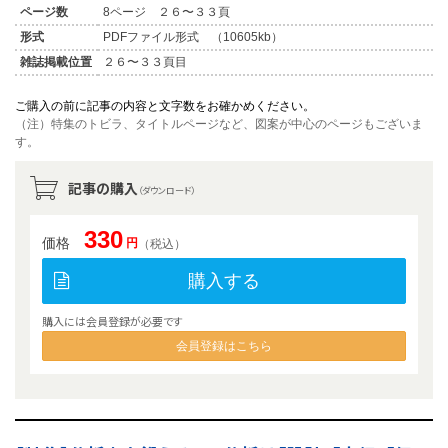
ページ数
8ページ ２６〜３３頁
形式
PDFファイル形式 （10605kb）
雑誌掲載位置
２６〜３３頁目
ご購入の前に記事の内容と文字数をお確かめください。
（注）特集のトビラ、タイトルページなど、図案が中心のページもございま
す。
記事の購入
（ダウンロード）
330
価格
円
（税込）
購入する
購入には会員登録が必要です
会員登録はこちら