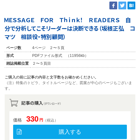
ＭＥＳＳＡＧＥ ＦＯＲ Ｔｈｉｎｋ！ ＲＥＡＤＥＲＳ 自
分で分析してこそリーダーは決断できる（坂根正弘 コ
マツ 相談役・特別顧問）
ページ数
4ページ ２〜５頁
形式
PDFファイル形式 （11956kb）
雑誌掲載位置
２〜５頁目
ご購入の前に記事の内容と文字数をお確かめください。
（注）特集のトビラ、タイトルページなど、図案が中心のページもございま
す。
記事の購入
（ダウンロード）
330
価格
円
（税込）
購入する