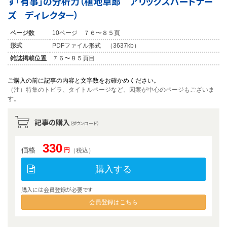
す「有事」の分析力（植地卓郎 アリックスパートナー
ズ ディレクター）
ページ数
10ページ ７６〜８５頁
形式
PDFファイル形式 （3637kb）
雑誌掲載位置
７６〜８５頁目
ご購入の前に記事の内容と文字数をお確かめください。
（注）特集のトビラ、タイトルページなど、図案が中心のページもございま
す。
記事の購入
（ダウンロード）
330
価格
円
（税込）
購入する
購入には会員登録が必要です
会員登録はこちら