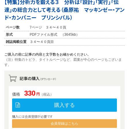
【特集】分析力を鍛える３ 分析は「設計」「実行」「伝
達」の総合力として考える（桑原祐 マッキンゼー・アン
ド・カンパニー プリンシパル）
ページ数
7ページ ３４〜４０頁
形式
PDFファイル形式 （3645kb）
雑誌掲載位置
３４〜４０頁目
ご購入の前に記事の内容と文字数をお確かめください。
（注）特集のトビラ、タイトルページなど、図案が中心のページもございま
す。
記事の購入
（ダウンロード）
330
価格
円
（税込）
購入する
購入には会員登録が必要です
会員登録はこちら