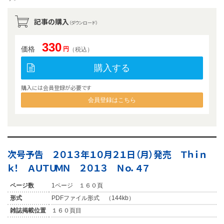
記事の購入
（ダウンロード）
330
価格
円
（税込）
購入する
購入には会員登録が必要です
会員登録はこちら
次号予告 ２０１３年１０月２１日（月）発売 Ｔｈｉｎ
ｋ！ ＡＵＴＵＭＮ ２０１３ Ｎｏ．４７
ページ数
1ページ １６０頁
形式
PDFファイル形式 （144kb）
雑誌掲載位置
１６０頁目