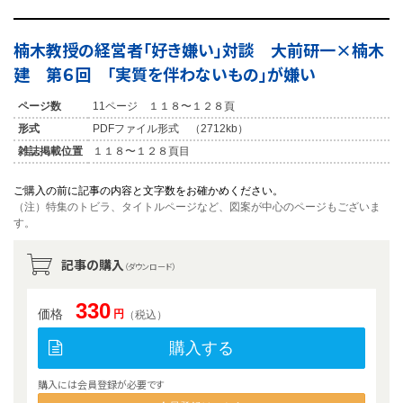
楠木教授の経営者「好き嫌い」対談 大前研一×楠木
建 第６回 「実質を伴わないもの」が嫌い
ページ数
11ページ １１８〜１２８頁
形式
PDFファイル形式 （2712kb）
雑誌掲載位置
１１８〜１２８頁目
ご購入の前に記事の内容と文字数をお確かめください。
（注）特集のトビラ、タイトルページなど、図案が中心のページもございま
す。
記事の購入
（ダウンロード）
330
価格
円
（税込）
購入する
購入には会員登録が必要です