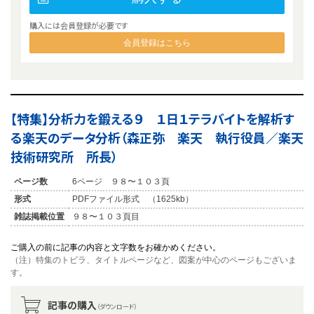
購入には会員登録が必要です
会員登録はこちら
【特集】分析力を鍛える９ １日１テラバイトを解析す
る楽天のデータ分析（森正弥 楽天 執行役員／楽天
技術研究所 所長）
ページ数
6ページ ９８〜１０３頁
形式
PDFファイル形式 （1625kb）
雑誌掲載位置
９８〜１０３頁目
ご購入の前に記事の内容と文字数をお確かめください。
（注）特集のトビラ、タイトルページなど、図案が中心のページもございま
す。
記事の購入
（ダウンロード）