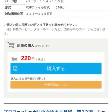
ページ数
2ページ １１４〜１１５頁
形式
PDFファイル形式 （644kb）
雑誌掲載位置
１１４〜１１５頁目
ご購入の前に記事の内容と文字数をお確かめください。
（注）特集のトビラ、タイトルページなど、図案が中心のページもございま
す。
記事の購入
（ダウンロード）
220
価格
円
（税込）
購入する
購入には会員登録が必要です
会員登録はこちら
プロフェッショナルのための文具術 第２２回 ショ