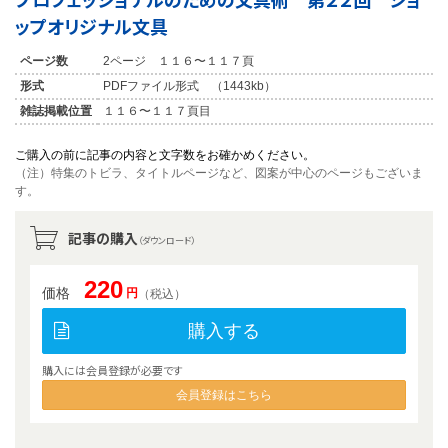
ップオリジナル文具
ページ数
2ページ １１６〜１１７頁
形式
PDFファイル形式 （1443kb）
雑誌掲載位置
１１６〜１１７頁目
ご購入の前に記事の内容と文字数をお確かめください。
（注）特集のトビラ、タイトルページなど、図案が中心のページもございま
す。
記事の購入
（ダウンロード）
220
価格
円
（税込）
購入する
購入には会員登録が必要です
会員登録はこちら