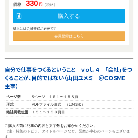
330
価格
円
（税込）
購入する
購入には会員登録が必要です
会員登録はこちら
自分で仕事をつくるということ ｖｏｌ．４ 「会社」をつ
くることが、目的ではない（山田ユメミ ＠ＣＯＳＭＥ
主宰）
ページ数
8ページ １５１〜１５８頁
形式
PDFファイル形式 （1343kb）
雑誌掲載位置
１５１〜１５８頁目
ご購入の前に記事の内容と文字数をお確かめください。
（注）特集のトビラ、タイトルページなど、図案が中心のページもございま
す。