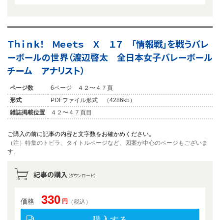
Ｔｈｉｎｋ！ Ｍｅｅｔｓ Ｘ １７ 「情報戦」を戦うバレ
ーボールの世界（渡辺啓太 全日本女子バレーボール
チーム アナリスト）
ページ数
6ページ ４２〜４７頁
形式
PDFファイル形式 （4286kb）
雑誌掲載位置
４２〜４７頁目
ご購入の前に記事の内容と文字数をお確かめください。
（注）特集のトビラ、タイトルページなど、図案が中心のページもございま
す。
記事の購入
（ダウンロード）
330
価格
円
（税込）