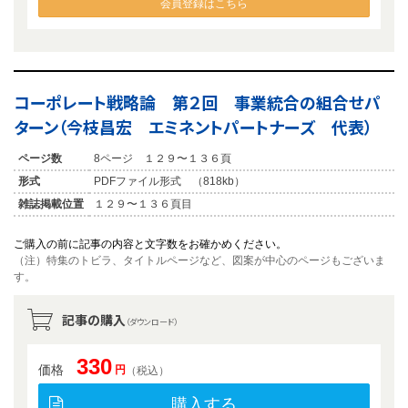
会員登録はこちら
コーポレート戦略論 第２回 事業統合の組合せパ
ターン（今枝昌宏 エミネントパートナーズ 代表）
ページ数
8ページ １２９〜１３６頁
形式
PDFファイル形式 （818kb）
雑誌掲載位置
１２９〜１３６頁目
ご購入の前に記事の内容と文字数をお確かめください。
（注）特集のトビラ、タイトルページなど、図案が中心のページもございま
す。
記事の購入
（ダウンロード）
330
価格
円
（税込）
購入する