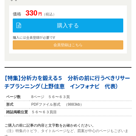
330
価格
円
（税込）
購入する
購入には会員登録が必要です
会員登録はこちら
【特集】分析力を鍛える５ 分析の前に行うべきリサー
チプランニング（上野佳恵 インフォナビ 代表）
ページ数
8ページ ５６〜６３頁
形式
PDFファイル形式 （9883kb）
雑誌掲載位置
５６〜６３頁目
ご購入の前に記事の内容と文字数をお確かめください。
（注）特集のトビラ、タイトルページなど、図案が中心のページもございま