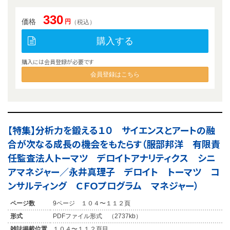
330
価格
円
（税込）
購入する
購入には会員登録が必要です
会員登録はこちら
【特集】分析力を鍛える１０ サイエンスとアートの融
合が次なる成長の機会をもたらす（服部邦洋 有限責
任監査法人トーマツ デロイトアナリティクス シニ
アマネジャー／永井真理子 デロイト トーマツ コ
ンサルティング ＣＦＯプログラム マネジャー）
ページ数
9ページ １０４〜１１２頁
形式
PDFファイル形式 （2737kb）
雑誌掲載位置
１０４〜１１２頁目