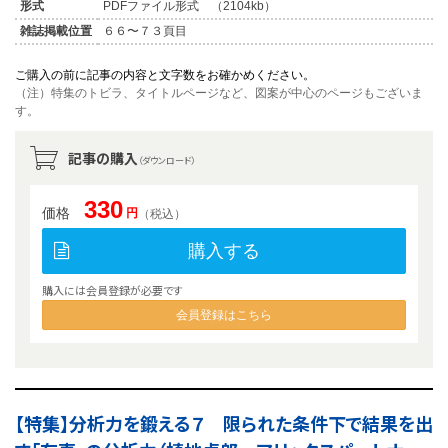
形式
PDFファイル形式 （2104kb）
雑誌掲載位置
６６〜７３頁目
ご購入の前に記事の内容と文字数をお確かめください。
（注）特集のトビラ、タイトルページなど、図案が中心のページもございま
す。
記事の購入
（ダウンロード）
330
価格
円
（税込）
購入する
購入には会員登録が必要です
会員登録はこちら
【特集】分析力を鍛える７ 限られた条件下で結果を出