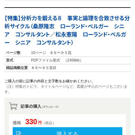
【特集】分析力を鍛える８ 事実と論理を合致させる分
析サイクル（桑原隆志 ローランド・ベルガー シニ
ア コンサルタント／松永憲陽 ローランド・ベルガ
ー シニア コンサルタント）
ページ数
10ページ ８６〜９５頁
形式
PDFファイル形式 （2408kb）
雑誌掲載位置
８６〜９５頁目
ご購入の前に記事の内容と文字数をお確かめください。
（注）特集のトビラ、タイトルページなど、図案が中心のページもございま
す。
記事の購入
（ダウンロード）
330
価格
円
（税込）
購入する