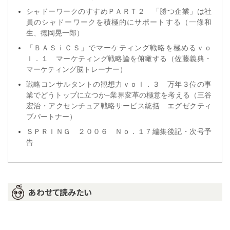
シャドーワークのすすめＰＡＲＴ２ 「勝つ企業」は社
員のシャドーワークを積極的にサポートする（一條和
生、徳岡晃一郎）
「ＢＡＳｉＣＳ」でマーケティング戦略を極めるｖｏ
ｌ．１ マーケティング戦略論を俯瞰する（佐藤義典・
マーケティング脳トレーナー）
戦略コンサルタントの観想力ｖｏｌ．３ 万年３位の事
業でどうトップに立つか−業界変革の極意を考える（三谷
宏治・アクセンチュア戦略サービス統括 エグゼクティ
ブパートナー）
ＳＰＲＩＮＧ ２００６ Ｎｏ．１７編集後記・次号予
告
あわせて読みたい