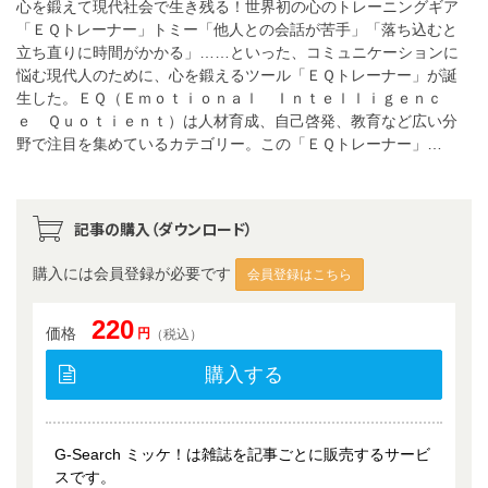
心を鍛えて現代社会で生き残る！世界初の心のトレーニングギア
「ＥＱトレーナー」トミー「他人との会話が苦手」「落ち込むと
立ち直りに時間がかかる」……といった、コミュニケーションに
悩む現代人のために、心を鍛えるツール「ＥＱトレーナー」が誕
生した。ＥＱ（Ｅｍｏｔｉｏｎａｌ Ｉｎｔｅｌｌｉｇｅｎｃ
ｅ Ｑｕｏｔｉｅｎｔ）は人材育成、自己啓発、教育など広い分
野で注目を集めているカテゴリー。この「ＥＱトレーナー」…
記事の購入（ダウンロード）
購入には会員登録が必要です
会員登録はこちら
220
価格
円
（税込）
購入する
G-Search ミッケ！は雑誌を記事ごとに販売するサービ
スです。