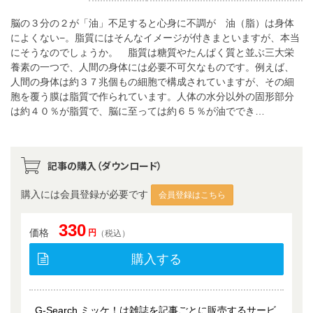
脳の３分の２が「油」不足すると心身に不調が 油（脂）は身体
によくない−。脂質にはそんなイメージが付きまといますが、本当
にそうなのでしょうか。 脂質は糖質やたんぱく質と並ぶ三大栄
養素の一つで、人間の身体には必要不可欠なものです。例えば、
人間の身体は約３７兆個もの細胞で構成されていますが、その細
胞を覆う膜は脂質で作られています。人体の水分以外の固形部分
は約４０％が脂質で、脳に至っては約６５％が油ででき…
記事の購入（ダウンロード）
購入には会員登録が必要です
会員登録はこちら
330
価格
円
（税込）
購入する
G-Search ミッケ！は雑誌を記事ごとに販売するサービ