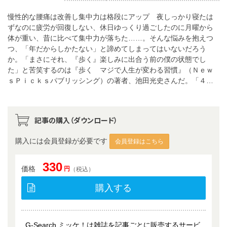
慢性的な腰痛は改善し集中力は格段にアップ 夜しっかり寝たは
ずなのに疲労が回復しない、休日ゆっくり過ごしたのに月曜から
体が重い、昔に比べて集中力が落ちた……。そんな悩みを抱えつ
つ、「年だからしかたない」と諦めてしまってはいないだろう
か。「まさにそれ、『歩く』楽しみに出合う前の僕の状態でし
た」と苦笑するのは『歩く マジで人生が変わる習慣』（Ｎｅｗ
ｓＰｉｃｋｓパブリッシング）の著者、池田光史さんだ。「４…
記事の購入（ダウンロード）
購入には会員登録が必要です
会員登録はこちら
330
価格
円
（税込）
購入する
G-Search ミッケ！は雑誌を記事ごとに販売するサービ