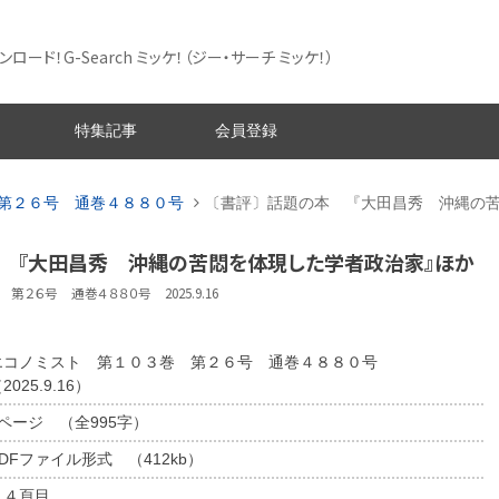
ード！G-Search ミッケ！
（ジー・サーチ ミッケ！）
特集記事
会員登録
第２６号 通巻４８８０号
〔書評〕話題の本 『大田昌秀 沖縄の
本 『大田昌秀 沖縄の苦悶を体現した学者政治家』ほか
第２６号 通巻４８８０号 2025.9.16
エコノミスト 第１０３巻 第２６号 通巻４８８０号
2025.9.16）
1ページ （全995字）
DFファイル形式 （412kb）
５４頁目