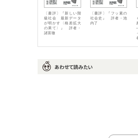
〔書評〕『新しい階
〔書評〕『フッ素の
級社会 最新データ
社会史』 評者・池
が明かす〈格差拡大
内了
の果て〉』 評者・
諸富徹
あわせて読みたい