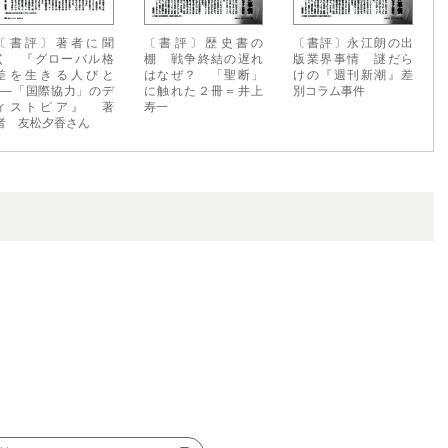
〔書評〕著者に聞
〔書評〕歴史書の
〔書評〕永江朗の出
く 『グローバル格
棚 戦争終結の遅れ
版業界事情 謎だら
差を生きる人びと
はなぜ？ 「聖断」
けの『週刊新潮』差
──「国際協力」のデ
に触れた２冊＝井上
別コラム事件
ィストピア』 著
寿一
者 友松夕香さん