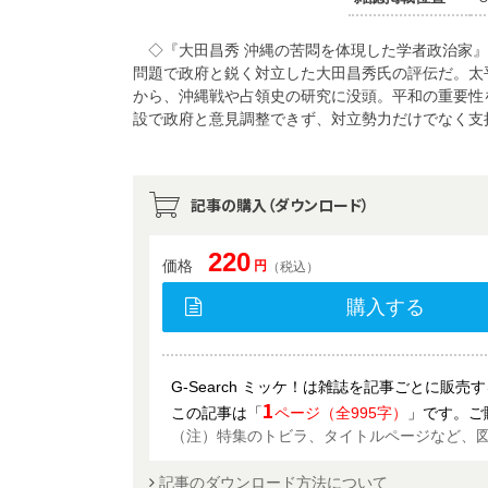
◇『大田昌秀 沖縄の苦悶を体現した学者政治家』 
問題で政府と鋭く対立した大田昌秀氏の評伝だ。太
から、沖縄戦や占領史の研究に没頭。平和の重要性
設で政府と意見調整できず、対立勢力だけでなく支
記事の購入（ダウンロード）
220
価格
円
（税込）
購入する
G-Search ミッケ！は雑誌を記事ごとに販
1
この記事は「
ページ（全995字）
」です。ご
（注）特集のトビラ、タイトルページなど、
記事のダウンロード方法について