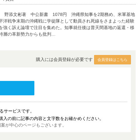
野添文彬著 中公新書 1078円 沖縄県知事を2期務め、米軍基地
平洋戦争末期の沖縄戦に学徒隊として動員され死線をさまよった経験
を強く訴え論壇で注目を集めた。知事就任後は普天間基地の返還・移
持層の革新勢力からも批判…
購入には会員登録が必要です
会員登録はこちら
売するサービスです。
購入の前に記事の内容と文字数をお確かめください。
図案が中心のページもございます。