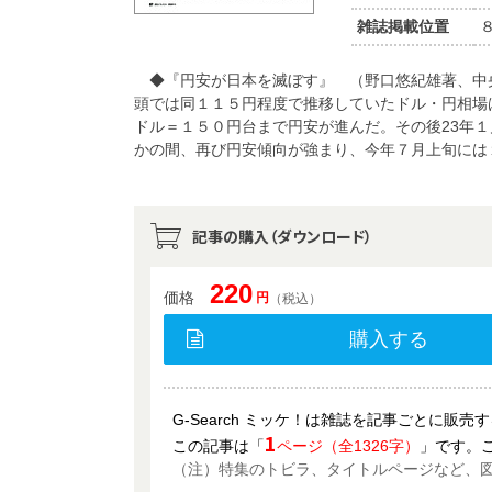
雑誌掲載位置
◆『円安が日本を滅ぼす』 （野口悠紀雄著、中央
頭では同１１５円程度で推移していたドル・円相場は
ドル＝１５０円台まで円安が進んだ。その後23年
かの間、再び円安傾向が強まり、今年７月上旬には
記事の購入（ダウンロード）
220
価格
円
（税込）
購入する
G-Search ミッケ！は雑誌を記事ごとに販
1
この記事は「
ページ（全1326字）
」です。
（注）特集のトビラ、タイトルページなど、