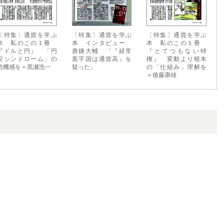
〔特集〕通貨を学ぶ
〔特集〕通貨を学ぶ
〔特集〕通貨を学ぶ
本 私のこの１冊
本 インタビュー
本 私のこの１冊
『ドルと円』 「円
唐鎌大輔 「『経常
『とてつもない特
安シンドローム」の
黒字国は通貨高』を
権』 変動より根本
危機感を＝黒瀬浩一
疑った」
の「仕組み」理解を
＝後藤康雄