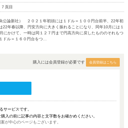
８７頁目
公論新社） ２０２１年初頭には１ドル＝１００円台前半、22年初
22年春以降、円安方向に大きく振れることになり、同年10月には１
１月にかけて、一時は同１２７円まで円高方向に戻したもののそれもつ
１ドル＝１６０円台をつ…
購入には会員登録が必要です
会員登録はこちら
売するサービスです。
ご購入の前に記事の内容と文字数をお確かめください。
図案が中心のページもございます。