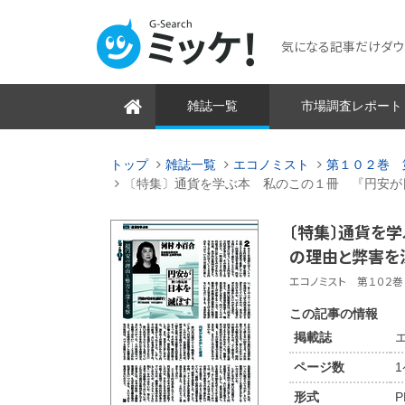
気になる記事だけダウンロ
雑誌一覧
市場調査レポート
トップ
雑誌一覧
エコノミスト
第１０２巻 
〔特集〕通貨を学ぶ本 私のこの１冊 『円安が
〔特集〕通貨を
の理由と弊害を
エコノミスト 第１０２巻 
この記事の情報
掲載誌
ページ数
形式
P