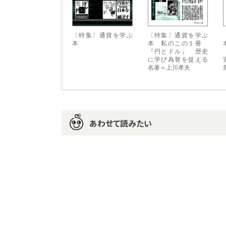
〔特集〕通貨を学ぶ
〔特集〕通貨を学ぶ
本
本 私のこの１冊
『円とドル』 歴史
に学び為替を捉える
名著＝上川孝夫
あわせて読みたい