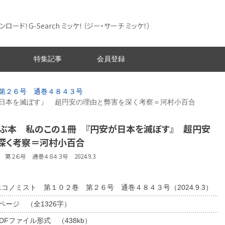
ード！G-Search ミッケ！
（ジー・サーチ ミッケ！）
特集記事
会員登録
第２６号 通巻４８４３号
日本を滅ぼす』 超円安の理由と弊害を深く考察＝河村小百合
学ぶ本 私のこの１冊 『円安が日本を滅ぼす』 超円安
深く考察＝河村小百合
第２６号 通巻４８４３号 2024.9.3
エコノミスト 第１０２巻 第２６号 通巻４８４３号（2024.9.3）
1ページ （全1326字）
DFファイル形式 （438kb）