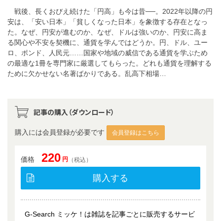
戦後、長くおびえ続けた「円高」も今は昔──。2022年以降の円
安は、「安い日本」「貧しくなった日本」を象徴する存在となっ
た。なぜ、円安が進むのか、なぜ、ドルは強いのか、円安に高ま
る関心や不安を契機に、通貨を学んではどうか。円、ドル、ユー
ロ、ポンド、人民元……国家や地域の威信である通貨を学ぶため
の最適な1冊を専門家に厳選してもらった。どれも通貨を理解する
ために欠かせない名著ばかりである。乱高下相場…
記事の購入（ダウンロード）
購入には会員登録が必要です
会員登録はこちら
220
価格
円
（税込）
購入する
G-Search ミッケ！は雑誌を記事ごとに販売するサービ