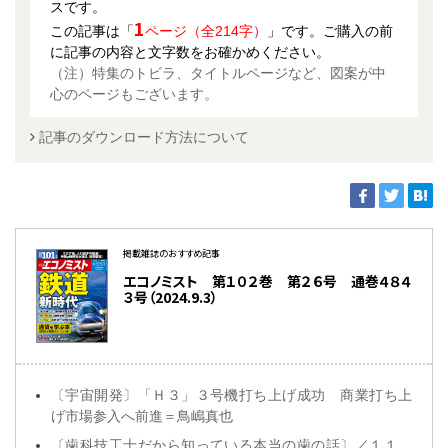
スです。
1
この記事は「
ページ（全214字）
」です。ご購入の前
に記事の内容と文字数をお確かめください。
（注）特集のトビラ、タイトルページなど、図案が中
心のページもございます。
記事のダウンロード方法について
掲載雑誌のおすすめ記事
エコノミスト 第１０２巻 第２６号 通巻４８４
３号（2024.9.3）
〔宇宙開発〕「Ｈ３」３号機打ち上げ成功 商業打ち上
げ市場参入へ前進＝鳥嶋真也
〔歯科技工士だから知っている本当の歯の話〕／１１