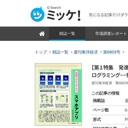
気になる記事だけダウンロ
雑誌一覧
市場調査レポート
トップ
雑誌一覧
週刊東洋経済
第6803号
【第１特集 発進
ログラミング−
週刊東洋経済 第6803号 2
この記事の情報
掲載誌
週
ページ数
形式
P