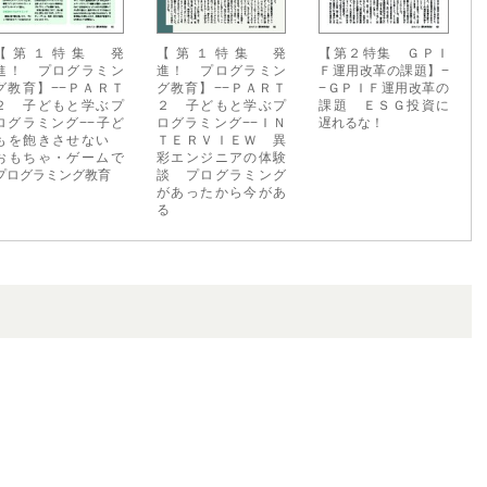
【第１特集 発
【第１特集 発
【第２特集 ＧＰＩ
進！ プログラミン
進！ プログラミン
Ｆ運用改革の課題】−
グ教育】−−ＰＡＲＴ
グ教育】−−ＰＡＲＴ
−ＧＰＩＦ運用改革の
２ 子どもと学ぶプ
２ 子どもと学ぶプ
課題 ＥＳＧ投資に
ログラミング−−子ど
ログラミング−−ＩＮ
遅れるな！
もを飽きさせない
ＴＥＲＶＩＥＷ 異
おもちゃ・ゲームで
彩エンジニアの体験
プログラミング教育
談 プログラミング
があったから今があ
る