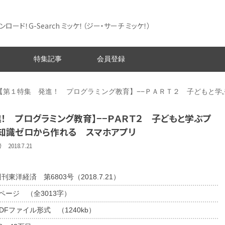
ード！G-Search ミッケ！
（ジー・サーチ ミッケ！）
特集記事
会員登録
【第１特集 発進！ プログラミング教育】−−ＰＡＲＴ２ 子どもと学
！ プログラミング教育】−−ＰＡＲＴ２ 子どもと学ぶプ
−知識ゼロから作れる スマホアプリ
018.7.21
刊東洋経済 第6803号（2018.7.21）
6ページ （全3013字）
DFファイル形式 （1240kb）