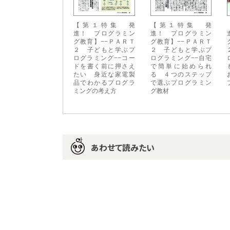
【第１特集 発
【第１特集 発
進！ プログラミン
進！ プログラミン
グ教育】−−ＰＡＲＴ
グ教育】−−ＰＡＲＴ
２ 子どもと学ぶプ
２ 子どもと学ぶプ
ログラミング−−コー
ログラミング−−自宅
ドを書く前に押さえ
で簡単に始められ
たい 身近な家電製
る ４つのステップ
品でわかるプログラ
で選ぶプログラミン
ミングの考え方
グ教材
あわせて読みたい