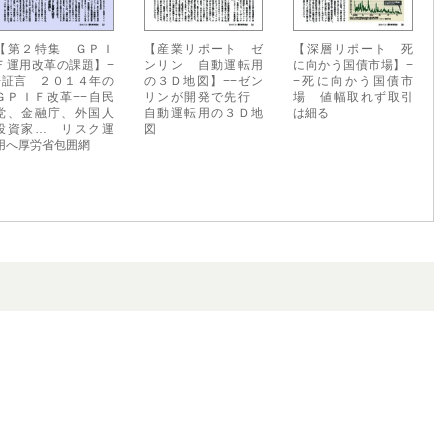
【第２特集 ＧＰＩ
【産業リポート ゼ
【深層リポート 死
Ｆ運用改革の課題】−
ンリン 自動運転用
に向かう国債市場】−
−証言 ２０１４年の
の３Ｄ地図】−−ゼン
−死に向かう国債市
ＧＰＩＦ改革−−自民
リンが開発で先行
場 値幅取れず取引
党、金融庁、外国人
自動運転用の３Ｄ地
は細る
投資家… リスク運
図
用へ厚労省包囲網