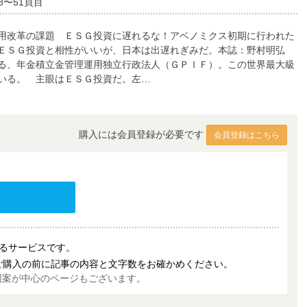
8〜51頁目
用改革の課題 ＥＳＧ投資に遅れるな！アベノミクス初期に行われた
はＥＳＧ投資と相性がいいが、日本は出遅れぎみだ。本誌：野村明弘
る、年金積立金管理運用独立行政法人（ＧＰＩＦ）。この世界最大級
いる。 主眼はＥＳＧ投資だ。左…
購入には会員登録が必要です
会員登録はこちら
売するサービスです。
ご購入の前に記事の内容と文字数をお確かめください。
図案が中心のページもございます。