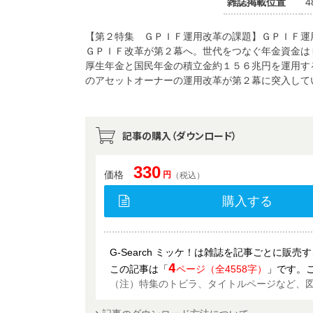
雑誌掲載位置
4
【第２特集 ＧＰＩＦ運用改革の課題】ＧＰＩＦ運
ＧＰＩＦ改革が第２幕へ。世代をつなぐ年金資金
厚生年金と国民年金の積立金約１５６兆円を運用す
のアセットオーナーの運用改革が第２幕に突入して
記事の購入（ダウンロード）
330
価格
円
（税込）
購入する
G-Search ミッケ！は雑誌を記事ごとに販
4
この記事は「
ページ（全4558字）
」です。
（注）特集のトビラ、タイトルページなど、