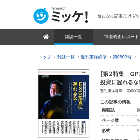
気になる記事だけダウンロ
雑誌一覧
市場調査レポート
トップ
雑誌一覧
週刊東洋経済
第6803号
【第２特集 ＧＰ
投資に遅れるな
週刊東洋経済 第6803号 2
この記事の情報
掲載誌
週
ページ数
形式
P