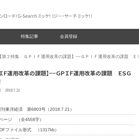
ード！G-Search ミッケ！
（ジー・サーチ ミッケ！）
特集記事
会員登録
【第２特集 ＧＰＩＦ運用改革の課題】−−ＧＰＩＦ運用改革の課題 Ｅ
ＩＦ運用改革の課題】−−ＧＰＩＦ運用改革の課題 ＥＳＧ
！
018.7.21
刊東洋経済 第6803号（2018.7.21）
4ページ （全4558字）
DFファイル形式 （1317kb）