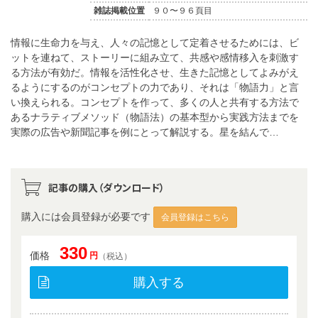
雑誌掲載位置
９０〜９６頁目
情報に生命力を与え、人々の記憶として定着させるためには、ビ
ットを連ねて、ストーリーに組み立て、共感や感情移入を刺激す
る方法が有効だ。情報を活性化させ、生きた記憶としてよみがえ
るようにするのがコンセプトの力であり、それは「物語力」と言
い換えられる。コンセプトを作って、多くの人と共有する方法で
あるナラティブメソッド（物語法）の基本型から実践方法までを
実際の広告や新聞記事を例にとって解説する。星を結んで…
記事の購入（ダウンロード）
購入には会員登録が必要です
会員登録はこちら
330
価格
円
（税込）
購入する