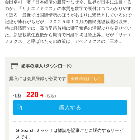
会田卓司 著『日本経済の勝算〜なぜ今、世界が日本に注目する
のか』「サナエノミクス」の本質を数字で裏付けつつわかりやす
く語る 最近では国際情勢のほうがあまりに騒然としているので
記憶が薄れがちだが、２０２５年１０月の自民党総裁選出以来、
特に経済面では、高市早苗首相は獅子奮迅の活躍ぶりを見せてい
た。新総裁就任直後から期待で日経平均は急上昇。だが「サナエ
ノミクス」と呼ばれたその政策は、アベノミクスの「三本…
記事の購入（ダウンロード）
購入には会員登録が必要です
会員登録はこちら
220
価格
円
（税込）
購入する
G-Search ミッケ！は雑誌を記事ごとに販売するサービ
スです。