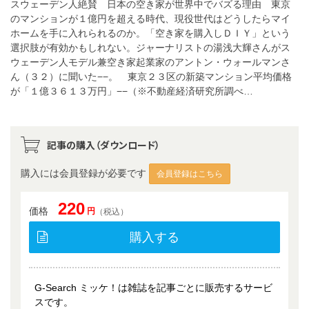
スウェーデン人絶賛 日本の空き家が世界中でバズる理由 東京
のマンションが１億円を超える時代、現役世代はどうしたらマイ
ホームを手に入れられるのか。「空き家を購入しＤＩＹ」という
選択肢が有効かもしれない。ジャーナリストの湯浅大輝さんがス
ウェーデン人モデル兼空き家起業家のアントン・ウォールマンさ
ん（３２）に聞いた−−。 東京２３区の新築マンション平均価格
が「１億３６１３万円」−−（※不動産経済研究所調べ…
記事の購入（ダウンロード）
購入には会員登録が必要です
会員登録はこちら
220
価格
円
（税込）
購入する
G-Search ミッケ！は雑誌を記事ごとに販売するサービ
スです。