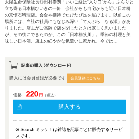
太陽生命保険社長◎田村泰朗「いいご縁は“入り口”から」ふらりと
立ち寄る日本橋ひいきの一軒 会社からも自宅からも近い日本橋
の京懐石料理店。会合や接待でたびたび足を運びます。以前この
場所には、当社の社員にもなじみ深い「てんぷら なる瀬」があ
りました。店主がご高齢で店を閉じたときは寂しく思いました
が、その後にできたのが、この「日本橋笈川」。季節の料理と美
味しい日本酒、店主の細やかな気遣いに惹かれ、今では…
記事の購入（ダウンロード）
購入には会員登録が必要です
会員登録はこちら
220
価格
円
（税込）
購入する
G-Search ミッケ！は雑誌を記事ごとに販売するサービ
スです。