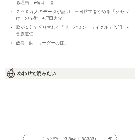
る理由 ●樋口 進
２００万人のデータが証明！三日坊主をやめる「クセづ
け」の技術 ●戸田大介
脳が１分で切り替わる「ドーパミン・サイクル」入門 ●
菅原道仁
飯島 勲「リーダーの掟」
あわせて読みたい
もっと読む（G-Search SAGAS）