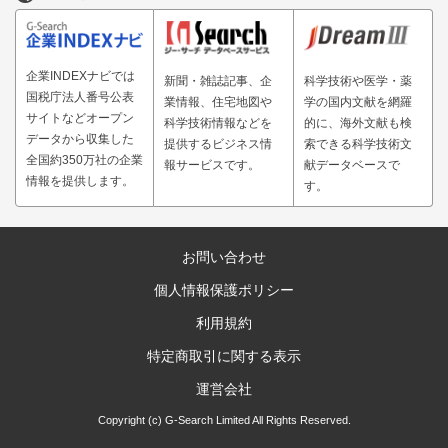
企業INDEXナビでは
新聞・雑誌記事、企
科学技術や医学・薬
国税庁法人番号公表
業情報、住宅地図や
学の国内文献を網羅
サイトなどオープン
科学技術情報などを
的に、海外文献も検
データから収集した
提供するビジネス情
索できる科学技術文
全国約350万社の企業
報サービスです。
献データベースで
情報を提供します。
す。
お問い合わせ
個人情報保護ポリシー
利用規約
特定商取引に関する表示
運営会社
Copyright (c) G-Search Limited All Rights Reserved.