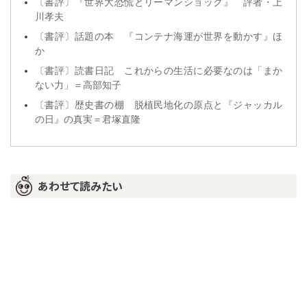
〔書評〕『世界大恐慌とリーマンショック』 評者・上
川孝夫
〔書評〕話題の本 『コンテナ海運が世界を動かす』ほ
か
〔書評〕読書日記 これからの生活に必要なのは「まか
ない力」＝高部知子
〔書評〕歴史書の棚 脱植民地化の原点と『ジャッカル
の日』の真実＝君塚直隆
あわせて読みたい