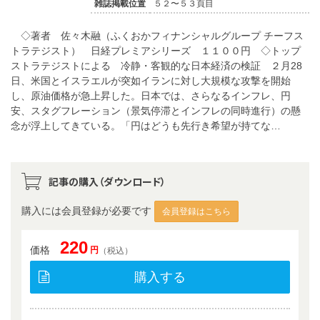
雑誌掲載位置
５２〜５３頁目
◇著者 佐々木融（ふくおかフィナンシャルグループ チーフス
トラテジスト） 日経プレミアシリーズ １１００円 ◇トップ
ストラテジストによる 冷静・客観的な日本経済の検証 ２月28
日、米国とイスラエルが突如イランに対し大規模な攻撃を開始
し、原油価格が急上昇した。日本では、さらなるインフレ、円
安、スタグフレーション（景気停滞とインフレの同時進行）の懸
念が浮上してきている。「円はどうも先行き希望が持てな…
記事の購入（ダウンロード）
購入には会員登録が必要です
会員登録はこちら
220
価格
円
（税込）
購入する