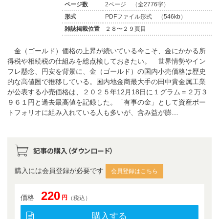
ページ数
2ページ （全2776字）
形式
PDFファイル形式 （546kb）
雑誌掲載位置
２８〜２９頁目
金（ゴールド）価格の上昇が続いている今こそ、金にかかる所
得税や相続税の仕組みを総点検しておきたい。 世界情勢やイン
フレ懸念、円安を背景に、金（ゴールド）の国内小売価格は歴史
的な高値圏で推移している。国内地金商最大手の田中貴金属工業
が公表する小売価格は、２０２５年12月18日に１グラム＝２万３
９６１円と過去最高値を記録した。「有事の金」として資産ポー
トフォリオに組み入れている人も多いが、含み益が膨…
記事の購入（ダウンロード）
購入には会員登録が必要です
会員登録はこちら
220
価格
円
（税込）
購入する