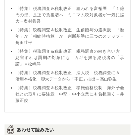
〔特集〕税務調査＆税制改正 狙われる富裕層 「１億
円の壁」是正で負担増へ ミニマム税対象者が一気に拡
大＝奥村眞吾
〔特集〕税務調査＆税制改正 生前贈与の選択肢 「暦
年」か「相続時精算」か 判断基準に三つのステップ＝
角田壮平
〔特集〕税務調査＆税制改正 税務調査の向き合い方
妨害すれば罰則の対象にも カギを握る納税者の「承
諾」＝松嶋洋
〔特集〕税務調査＆税制改正 法人税 税務調査にＡＩ
活用本格化 膨大データから「不正」抽出＝高山弥生
〔特集〕税務調査＆税制改正 移転価格税制 海外子会
社との取引に要注意 中堅・中小企業にも負担重く＝井
藤正俊
あわせて読みたい