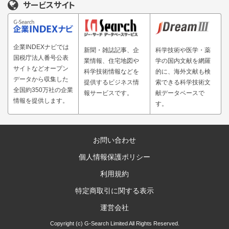
サービスサイト
企業INDEXナビでは
新聞・雑誌記事、企
科学技術や医学・薬
国税庁法人番号公表
業情報、住宅地図や
学の国内文献を網羅
サイトなどオープン
科学技術情報などを
的に、海外文献も検
データから収集した
提供するビジネス情
索できる科学技術文
全国約350万社の企業
報サービスです。
献データベースで
情報を提供します。
す。
お問い合わせ
個人情報保護ポリシー
利用規約
特定商取引に関する表示
運営会社
Copyright (c) G-Search Limited All Rights Reserved.