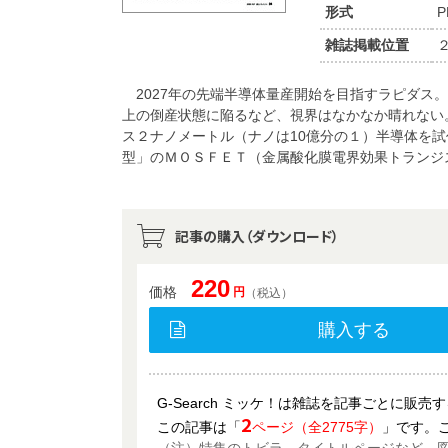
形式
P
雑誌掲載位置
2027年の先端半導体量産開始を目指すラピダス
上の倒産状態に陥るなど、視界はなかなか晴れない
ス２ナノメートル（ナノは10億分の１）半導体を
型」のＭＯＳＦＥＴ（金属酸化膜電界効果トランジ
記事の購入（ダウンロード）
220
価格
円
（税込）
購入する
G-Search ミッケ！は雑誌を記事ごとに販
2
この記事は「
ページ（全2775字）
」です。