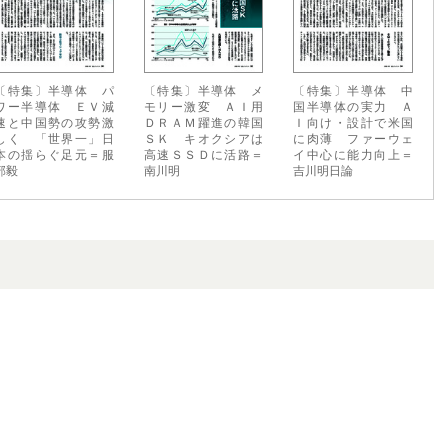
〔特集〕半導体 パ
〔特集〕半導体 メ
〔特集〕半導体 中
ワー半導体 ＥＶ減
モリー激変 ＡＩ用
国半導体の実力 Ａ
速と中国勢の攻勢激
ＤＲＡＭ躍進の韓国
Ｉ向け・設計で米国
しく 「世界一」日
ＳＫ キオクシアは
に肉薄 ファーウェ
本の揺らぐ足元＝服
高速ＳＳＤに活路＝
イ中心に能力向上＝
部毅
南川明
吉川明日論