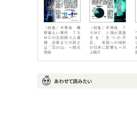
〔特集〕半導体 機
〔特集〕半導体 Ｔ
密漏えい事件 ＴＳ
ＳＭＣ １強が直面
ＭＣの元技師３人逮
する「五つの不
捕 歩留まりの高さ
足」 米国への傾斜
は「宝の山」＝朝元
が日本に影響も＝川
照雄
上桃子
あわせて読みたい