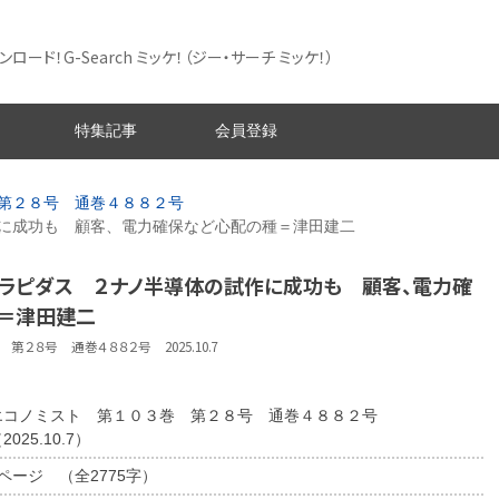
ード！G-Search ミッケ！
（ジー・サーチ ミッケ！）
特集記事
会員登録
第２８号 通巻４８８２号
に成功も 顧客、電力確保など心配の種＝津田建二
 ラピダス ２ナノ半導体の試作に成功も 顧客、電力確
＝津田建二
第２８号 通巻４８８２号 2025.10.7
エコノミスト 第１０３巻 第２８号 通巻４８８２号
2025.10.7）
2ページ （全2775字）