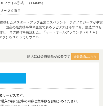
DFファイル形式 （1146kb）
２８〜２９頁目
。提携した米スタートアップ企業エスペラント・テクノロジーズが事実
。 国産の最先端半導体企業であるラピダスは今年７月、製造プロセ
試作し、その動作を確認した。「ゲートオールアラウンド（ＧＡＡ）
スタ）を３００ミリウエハー…
購入には会員登録が必要です
会員登録はこちら
売するサービスです。
ご購入の前に記事の内容と文字数をお確かめください。