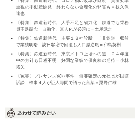
〔特集〕鉄道新時代 コロナ禍の改革が継続 資産効率
重視の不動産開発 終わらない合理化の弊害も＝枝久保
達也
〔特集〕鉄道新時代 人手不足と省力化 鉄道でも乗務
員不足懸念 自動化、無人化が必須に＝土屋武之
〔特集〕鉄道新時代 主要１８社診断 「非鉄道」収益
で業績明暗 訪日客増で回復も人口減逆風＝和島英樹
〔特集〕鉄道新時代 東京メトロ上場への道 ２４年度
中の方針も日程不明 好調な業績で優良株の期待＝小林
拓矢
〔冤罪〕プレサンス冤罪事件 無罪確定の元社長が国賠
訴訟 検事４人が証人尋問で語った言葉＝粟野仁雄
あわせて読みたい