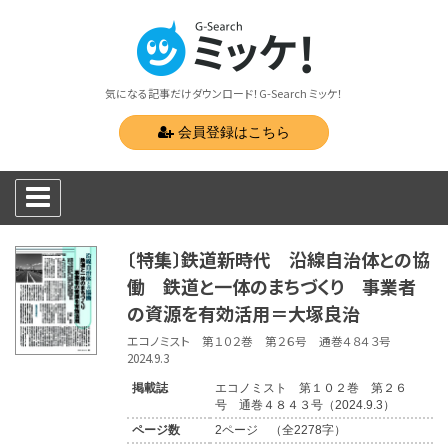
気になる記事だけダウンロード！G-Search ミッケ！
会員登録はこちら
〔特集〕鉄道新時代 沿線自治体との協
働 鉄道と一体のまちづくり 事業者
の資源を有効活用＝大塚良治
エコノミスト 第１０２巻 第２６号 通巻４８４３号
2024.9.3
掲載誌
エコノミスト 第１０２巻 第２６
号 通巻４８４３号（2024.9.3）
ページ数
2ページ （全2278字）