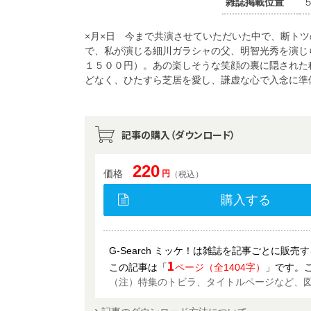
雑誌掲載位置
×月×日 今まで共演させていただいた中で、断トツ
で、私が演じる細川ガラシャの父、明智光秀を演じ
１５００円）。あの楽しそうな笑顔の裏に隠された
どなく、ひたすら芝居を愛し、謙虚な心で入念に準
記事の購入（ダウンロード）
220
価格
円
（税込）
購入する
G-Search ミッケ！は雑誌を記事ごとに販
1
この記事は「
ページ（全1404字）
」です。
（注）特集のトビラ、タイトルページなど、