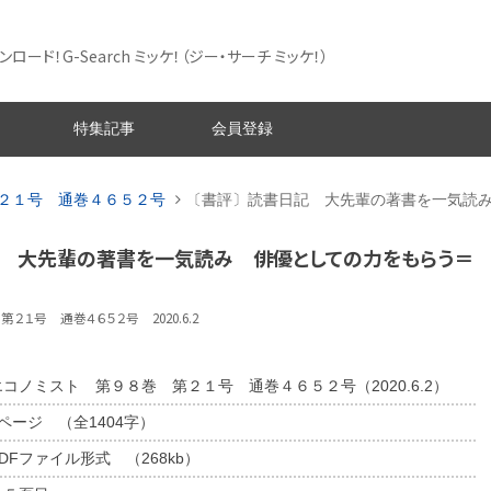
ード！G-Search ミッケ！
（ジー・サーチ ミッケ！）
特集記事
会員登録
２１号 通巻４６５２号
〔書評〕読書日記 大先輩の著書を一気読
記 大先輩の著書を一気読み 俳優としての力をもらう＝
２１号 通巻４６５２号 2020.6.2
エコノミスト 第９８巻 第２１号 通巻４６５２号（2020.6.2）
1ページ （全1404字）
DFファイル形式 （268kb）