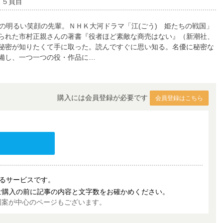
５５頁目
の明るい笑顔の先輩。ＮＨＫ大河ドラマ「江(ごう) 姫たちの戦国」
られた市村正親さんの著書『役者ほど素敵な商売はない』（新潮社、
秘密が知りたくて手に取った。読んですぐに思い知る。名優に秘密な
備し、一つ一つの役・作品に…
購入には会員登録が必要です
会員登録はこちら
売するサービスです。
ご購入の前に記事の内容と文字数をお確かめください。
図案が中心のページもございます。