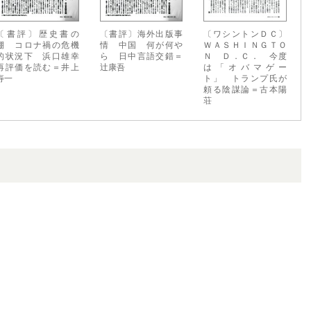
〔書評〕歴史書の
〔書評〕海外出版事
〔ワシントンＤＣ〕
棚 コロナ禍の危機
情 中国 何が何や
ＷＡＳＨＩＮＧＴＯ
的状況下 浜口雄幸
ら 日中言語交錯＝
Ｎ Ｄ．Ｃ． 今度
再評価を読む＝井上
辻康吾
は「オバマゲー
寿一
ト」 トランプ氏が
頼る陰謀論＝古本陽
荘