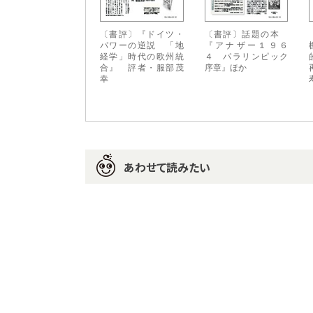
〔書評〕『ドイツ・
〔書評〕話題の本
パワーの逆説 「地
『アナザー１９６
経学」時代の欧州統
４ パラリンピック
合』 評者・服部茂
序章』ほか
幸
あわせて読みたい