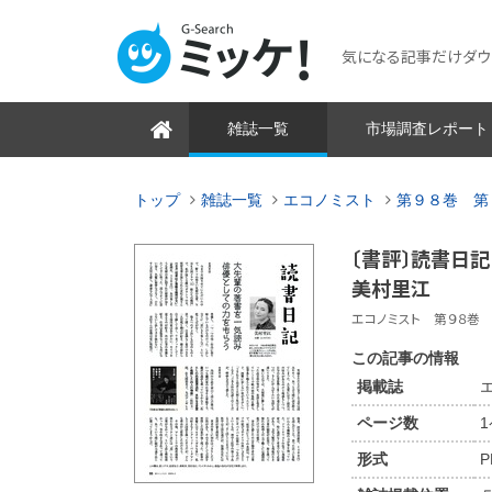
気になる記事だけダウンロ
雑誌一覧
市場調査レポート
トップ
雑誌一覧
エコノミスト
第９８巻 第
〔書評〕読書日
美村里江
エコノミスト 第９８巻 第
この記事の情報
掲載誌
ページ数
形式
P