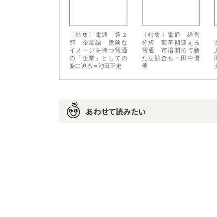
〔特集〕電通 第２
〔特集〕電通 経営
部 企業編 危険な
分析 変革期迎える
イメージを持つ電通
電通 市場開拓で新
の「企業」としての
たな競合も＝田中優
姿に迫る＝池田正史
美
あわせて読みたい