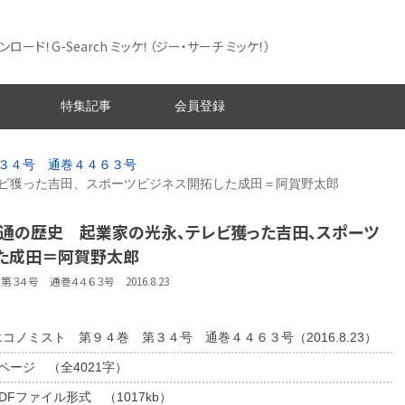
ード！G-Search ミッケ！
（ジー・サーチ ミッケ！）
特集記事
会員登録
３４号 通巻４４６３号
ビ獲った吉田、スポーツビジネス開拓した成田＝阿賀野太郎
電通の歴史 起業家の光永、テレビ獲った吉田、スポーツ
た成田＝阿賀野太郎
３４号 通巻４４６３号 2016.8.23
エコノミスト 第９４巻 第３４号 通巻４４６３号（2016.8.23）
4ページ （全4021字）
DFファイル形式 （1017kb）