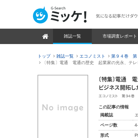
気になる記事だけダウンロ
雑誌一覧
市場調査レポート
トップ
雑誌一覧
エコノミスト
第９４巻 第
〔特集〕電通 電通の歴史 起業家の光永、テレ
〔特集〕電通 
ビジネス開拓し
エコノミスト 第９４巻 第
この記事の情報
掲載誌
ページ数
形式
P