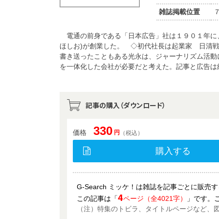
雑誌掲載位置
電通の前身である「日本広告」社は１９０１年に、
ほしお)が創業した。 ◇初代社長は起業家 日清
書き送ったこともある光永は、ジャーナリズム活動
を一体化した会社が必要だと考えた。記事と広告は
記事の購入（ダウンロード）
330
価格
円
（税込）
購入する
G-Search ミッケ！は雑誌を記事ごとに販
4
この記事は「
ページ（全4021字）
」です。
（注）特集のトビラ、タイトルページなど、