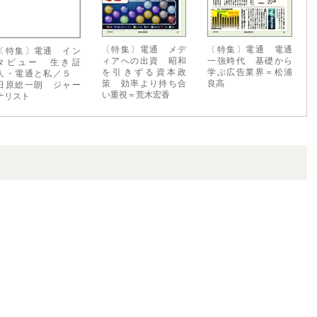
〔特集〕電通 メデ
〔特集〕電通 電通
〔特集〕電通 イン
ィアへの出資 昭和
一強時代 基礎から
タビュー 生き証
を引きずる資本政
学ぶ広告業界＝松浦
人・電通と私／５
策 効率より持ち合
良高
田原総一朗 ジャー
い重視＝荒木宏香
ナリスト