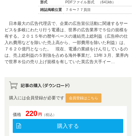
形式
PDFファイル形式 （641kb）
雑誌掲載位置
７６〜７７頁目
日本最大の広告代理店で、企業の広告宣伝活動に関連するサー
ビスを多岐にわたり行う電通は、世界の広告業界で５位の規模を
有する。２０１５年の暦年ベースの連結売上総利益（広告枠の仕
入れ費用などを除いた売上高から、一部費用を除いた利益）は、
７６２０億円となった。 現在、電通の業績をけん引しているの
は、売上総利益の５割強を占める海外事業だ。13年３月、業界内
で世界８位の売り上げ規模を有していた英広告大手イー…
記事の購入（ダウンロード）
購入には会員登録が必要です
会員登録はこちら
220
価格
円
（税込）
購入する