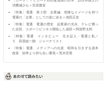
〔カード〕ＩＣカード対応後進国の日本 訪日外国人の
消費減少も＝宮居雅宣
〔特集〕電通 第２部 企業編 危険なイメージを持つ
電通の「企業」としての姿に迫る＝池田正史
〔特集〕電通 電通の歴史 起業家の光永、テレビ獲っ
た吉田、スポーツビジネス開拓した成田＝阿賀野太郎
〔特集〕電通 インタビュー 生き証人・電通と私／
５ 田原総一朗 ジャーナリスト
〔特集〕電通 メディアへの出資 昭和を引きずる資本
政策 効率より持ち合い重視＝荒木宏香
あわせて読みたい