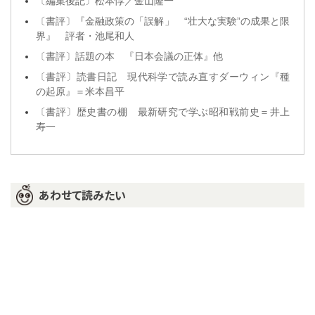
〔編集後記〕松本惇／金山隆一
〔書評〕『金融政策の「誤解」 “壮大な実験”の成果と限
界』 評者・池尾和人
〔書評〕話題の本 『日本会議の正体』他
〔書評〕読書日記 現代科学で読み直すダーウィン『種
の起原』＝米本昌平
〔書評〕歴史書の棚 最新研究で学ぶ昭和戦前史＝井上
寿一
あわせて読みたい