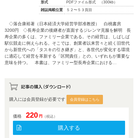
形式
PDFファイル形式 （300kb）
雑誌掲載位置
５２〜５３頁目
◇落合康裕著（日本経済大学経営学部准教授） 白桃書房
3200円 ◇長寿企業の後継者が直面するジレンマ克服を解明 長
寿企業の多くは、ファミリー企業である。その経営は、しばしば
駅伝競走に例えられる。そこでは、創業者以来営々と続く旧世代
から新世代への「タスキの引き継ぎ」と、各世代が変化する環境
に適応して経営を革新する「区間責任」との、いずれもが重要な
意味を持つ。 本書は、ファミリー型長寿企業における…
記事の購入（ダウンロード）
購入には会員登録が必要です
会員登録はこちら
220
価格
円
（税込）
購入する