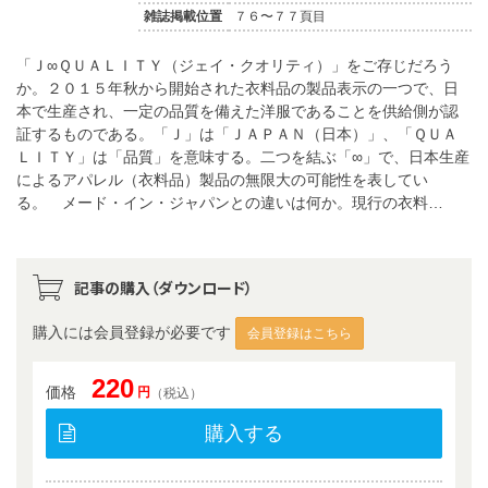
雑誌掲載位置
７６〜７７頁目
「Ｊ∞ＱＵＡＬＩＴＹ（ジェイ・クオリティ）」をご存じだろう
か。２０１５年秋から開始された衣料品の製品表示の一つで、日
本で生産され、一定の品質を備えた洋服であることを供給側が認
証するものである。「Ｊ」は「ＪＡＰＡＮ（日本）」、「ＱＵＡ
ＬＩＴＹ」は「品質」を意味する。二つを結ぶ「∞」で、日本生産
によるアパレル（衣料品）製品の無限大の可能性を表してい
る。 メード・イン・ジャパンとの違いは何か。現行の衣料…
記事の購入（ダウンロード）
購入には会員登録が必要です
会員登録はこちら
220
価格
円
（税込）
購入する