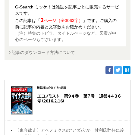
G-Search ミッケ！は雑誌を記事ごとに販売するサービ
スです。
2
この記事は「
ページ（全3063字）
」です。ご購入の
前に記事の内容と文字数をお確かめください。
（注）特集のトビラ、タイトルページなど、図案が中
心のページもございます。
記事のダウンロード方法について
掲載雑誌のおすすめ記事
エコノミスト 第９４巻 第７号 通巻４４３６
号（2016.2.16）
〔東奔政走〕アベノミクスの“アダ花”か 甘利氏辞任に冷