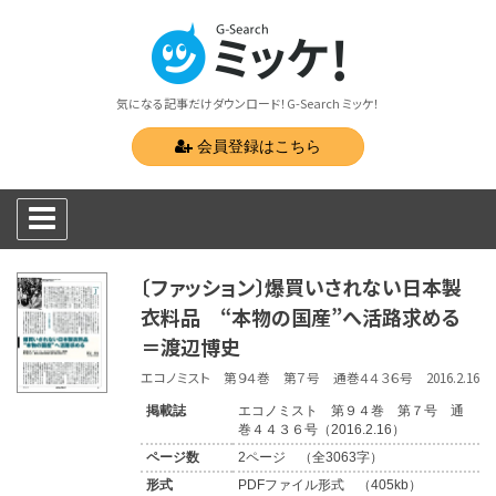
気になる記事だけダウンロード！G-Search ミッケ！
会員登録はこちら
〔ファッション〕爆買いされない日本製
衣料品 “本物の国産”へ活路求める
＝渡辺博史
エコノミスト 第９４巻 第７号 通巻４４３６号 2016.2.16
掲載誌
エコノミスト 第９４巻 第７号 通
巻４４３６号（2016.2.16）
ページ数
2ページ （全3063字）
形式
PDFファイル形式 （405kb）