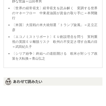
静な世論＝山田孝男
〔世界の経常収支〕経常収支を読み解く 変調する世界
のマネーフロー 中東産油国が資金の取り手に＝本間隆
行
〔米国〕大混戦の米大統領選「トランプ旋風」＝足立正
彦
〔エコノミストリポート〕ＥＵ創設理念を問う 実利重
視の英国ＥＵ離脱リスク 欧州の不安定さ増す台風の目
＝武田紀久子
〔シリア紛争〕終結への道筋開ける 欧米が対シリア政
策を大転換＝青山弘之
あわせて読みたい