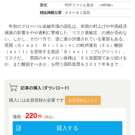
形式
PDFファイル形式 （485kb）
雑誌掲載位置
８０〜８１頁目
年初のグローバル金融市場の混乱は、米国の利上げや中国経済
減速の影響をやや過剰に警戒した「リスク過敏症」の感が否めな
い。しかし、その一方で、逆に過小評価されている要因もある。
英国（Ｇｒｅａｔ Ｂｒｉｔａｉｎ）の欧州連合（ＥＵ）離脱
（ｅｘｉｔ）を意味する造語「Ｂｒｅｘｉｔ（ブレグジット）」
リスクだ。 英国のキャメロン政権は「ＥＵ加盟国であり続ける
か、また離脱すべきか」を問う国民投票を２０１７年末まで…
記事の購入（ダウンロード）
購入には会員登録が必要です
会員登録はこちら
220
価格
円
（税込）
購入する