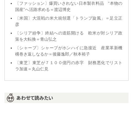
〔ファッション〕爆買いされない日本製衣料品 “本物の
国産”へ活路求める＝渡辺博史
〔米国〕大混戦の米大統領選「トランプ旋風」＝足立正
彦
〔シリア紛争〕終結への道筋開ける 欧米が対シリア政
策を大転換＝青山弘之
〔シャープ〕シャープがホンハイに急接近 産業革新機
構巻き返しなるか＝後藤逸郎／秋本裕子
〔東芝〕東芝が７１００億円の赤字 財務悪化でリスト
ラ加速＝丸山仁見
あわせて読みたい