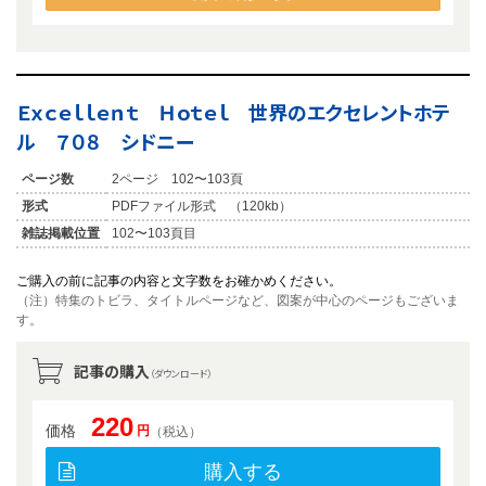
Ｅｘｃｅｌｌｅｎｔ Ｈｏｔｅｌ 世界のエクセレントホテ
ル ７０８ シドニー
ページ数
2ページ 102〜103頁
形式
PDFファイル形式 （120kb）
雑誌掲載位置
102〜103頁目
ご購入の前に記事の内容と文字数をお確かめください。
（注）特集のトビラ、タイトルページなど、図案が中心のページもございま
す。
記事の購入
（ダウンロード）
220
価格
円
（税込）
購入する