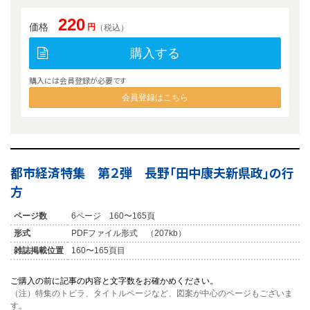
220
価格
円
（税込）
購入する
購入には会員登録が必要です
会員登録はこちら
都市経済特集 第２弾 長野「田中康夫新県政」の行
方
ページ数
6ページ 160〜165頁
形式
PDFファイル形式 （207kb）
雑誌掲載位置
160〜165頁目
ご購入の前に記事の内容と文字数をお確かめください。
（注）特集のトビラ、タイトルページなど、図案が中心のページもございま
す。