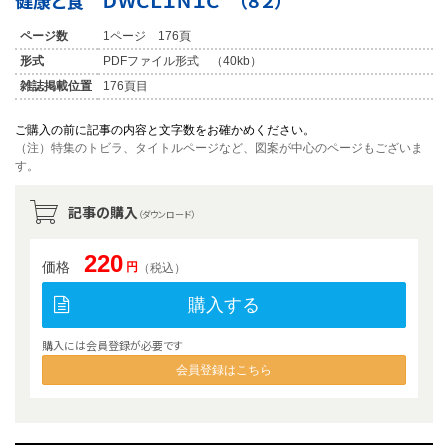
健康と食 ＤＷＣＬＩＮＩＣ （８２）
ページ数
1ページ 176頁
形式
PDFファイル形式 （40kb）
雑誌掲載位置
176頁目
ご購入の前に記事の内容と文字数をお確かめください。
（注）特集のトビラ、タイトルページなど、図案が中心のページもございま
す。
記事の購入
（ダウンロード）
220
価格
円
（税込）
購入する
購入には会員登録が必要です
会員登録はこちら