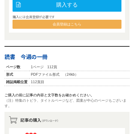
購入する
購入には会員登録が必要です
会員登録はこちら
読書 今週の一冊
ページ数
1ページ 112頁
形式
PDFファイル形式 （24kb）
雑誌掲載位置
112頁目
ご購入の前に記事の内容と文字数をお確かめください。
（注）特集のトビラ、タイトルページなど、図案が中心のページもございま
す。
記事の購入
（ダウンロード）