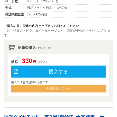
ページ数
6ページ 120〜125頁
形式
PDFファイル形式 （247kb）
雑誌掲載位置
120〜125頁目
ご購入の前に記事の内容と文字数をお確かめください。
（注）特集のトビラ、タイトルページなど、図案が中心のページもございま
す。
記事の購入
（ダウンロード）
330
価格
円
（税込）
購入する
購入には会員登録が必要です
会員登録はこちら
週刊ダイヤモンド 第３回「自分史」大賞発表 大