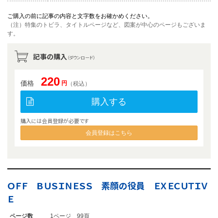
ご購入の前に記事の内容と文字数をお確かめください。
（注）特集のトビラ、タイトルページなど、図案が中心のページもございま
す。
記事の購入
（ダウンロード）
220
価格
円
（税込）
購入する
購入には会員登録が必要です
会員登録はこちら
ＯＦＦ ＢＵＳＩＮＥＳＳ 素顔の役員 ＥＸＥＣＵＴＩＶ
Ｅ
ページ数
1ページ 99頁