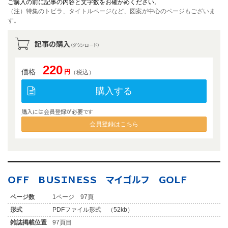
ご購入の前に記事の内容と文字数をお確かめください。
（注）特集のトビラ、タイトルページなど、図案が中心のページもございま
す。
記事の購入
（ダウンロード）
220
価格
円
（税込）
購入する
購入には会員登録が必要です
会員登録はこちら
ＯＦＦ ＢＵＳＩＮＥＳＳ マイゴルフ ＧＯＬＦ
ページ数
1ページ 97頁
形式
PDFファイル形式 （52kb）
雑誌掲載位置
97頁目