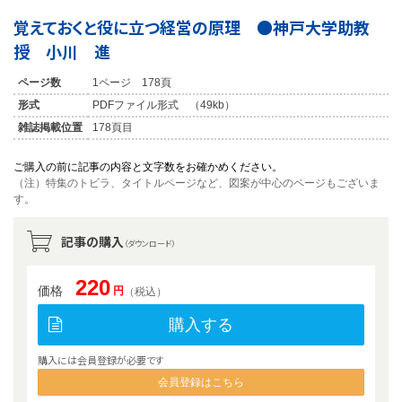
覚えておくと役に立つ経営の原理 ●神戸大学助教
授 小川 進
ページ数
1ページ 178頁
形式
PDFファイル形式 （49kb）
雑誌掲載位置
178頁目
ご購入の前に記事の内容と文字数をお確かめください。
（注）特集のトビラ、タイトルページなど、図案が中心のページもございま
す。
記事の購入
（ダウンロード）
220
価格
円
（税込）
購入する
購入には会員登録が必要です
会員登録はこちら