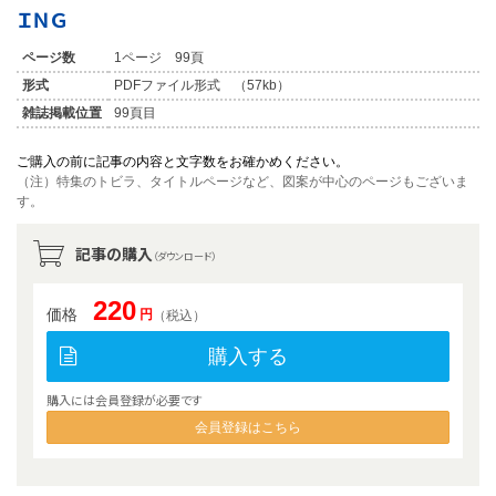
ＩＮＧ
ページ数
1ページ 99頁
形式
PDFファイル形式 （57kb）
雑誌掲載位置
99頁目
ご購入の前に記事の内容と文字数をお確かめください。
（注）特集のトビラ、タイトルページなど、図案が中心のページもございま
す。
記事の購入
（ダウンロード）
220
価格
円
（税込）
購入する
購入には会員登録が必要です
会員登録はこちら