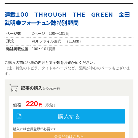
連載１００ ＴＨＲＯＵＧＨ ＴＨＥ ＧＲＥＥＮ 金田
武明●フォーチュン誌特別顧問
ページ数
2ページ 100〜101頁
形式
PDFファイル形式 （116kb）
雑誌掲載位置
100〜101頁目
ご購入の前に記事の内容と文字数をお確かめください。
（注）特集のトビラ、タイトルページなど、図案が中心のページもございま
す。
記事の購入
（ダウンロード）
220
価格
円
（税込）
購入する
購入には会員登録が必要です
会員登録はこちら