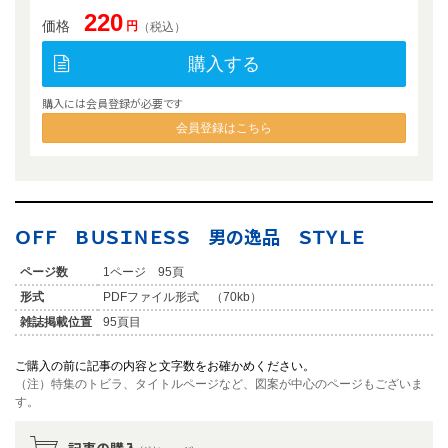
220
価格
円
（税込）
購入する
購入には会員登録が必要です
会員登録はこちら
ＯＦＦ ＢＵＳＩＮＥＳＳ 男の逸品 ＳＴＹＬＥ
ページ数
1ページ 95頁
形式
PDFファイル形式 （70kb）
雑誌掲載位置
95頁目
ご購入の前に記事の内容と文字数をお確かめください。
（注）特集のトビラ、タイトルページなど、図案が中心のページもございま
す。