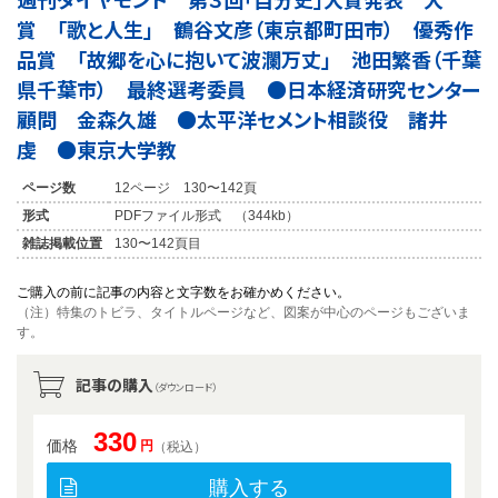
賞 「歌と人生」 鶴谷文彦（東京都町田市） 優秀作
品賞 「故郷を心に抱いて波瀾万丈」 池田繁香（千葉
県千葉市） 最終選考委員 ●日本経済研究センター
顧問 金森久雄 ●太平洋セメント相談役 諸井
虔 ●東京大学教
ページ数
12ページ 130〜142頁
形式
PDFファイル形式 （344kb）
雑誌掲載位置
130〜142頁目
ご購入の前に記事の内容と文字数をお確かめください。
（注）特集のトビラ、タイトルページなど、図案が中心のページもございま
す。
記事の購入
（ダウンロード）
330
価格
円
（税込）
購入する