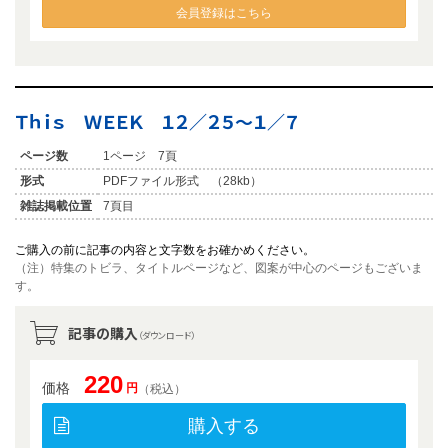
会員登録はこちら
Ｔｈｉｓ ＷＥＥＫ １２／２５〜１／７
ページ数
1ページ 7頁
形式
PDFファイル形式 （28kb）
雑誌掲載位置
7頁目
ご購入の前に記事の内容と文字数をお確かめください。
（注）特集のトビラ、タイトルページなど、図案が中心のページもございま
す。
記事の購入
（ダウンロード）
220
価格
円
（税込）
購入する