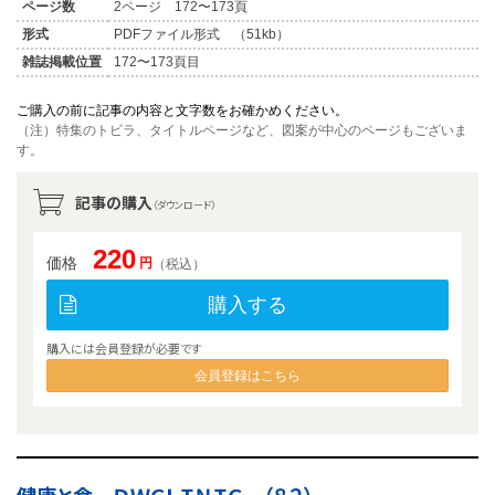
ページ数
2ページ 172〜173頁
形式
PDFファイル形式 （51kb）
雑誌掲載位置
172〜173頁目
ご購入の前に記事の内容と文字数をお確かめください。
（注）特集のトビラ、タイトルページなど、図案が中心のページもございま
す。
記事の購入
（ダウンロード）
220
価格
円
（税込）
購入する
購入には会員登録が必要です
会員登録はこちら