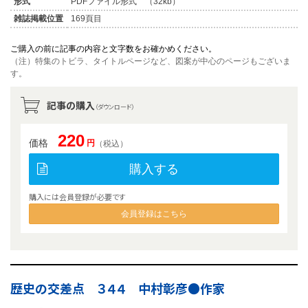
形式
PDFファイル形式 （32kb）
雑誌掲載位置
169頁目
ご購入の前に記事の内容と文字数をお確かめください。
（注）特集のトビラ、タイトルページなど、図案が中心のページもございま
す。
記事の購入
（ダウンロード）
220
価格
円
（税込）
購入する
購入には会員登録が必要です
会員登録はこちら
歴史の交差点 ３４４ 中村彰彦●作家