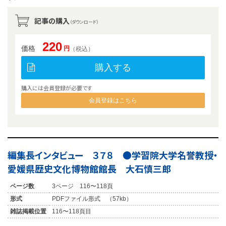
記事の購入
（ダウンロード）
220
価格
円
（税込）
購入する
購入には会員登録が必要です
会員登録はこちら
編集長インタビュー ３７８ ●学習院大学名誉教授・
愛媛県歴史文化博物館館長 大石慎三郎
ページ数
3ページ 116〜118頁
形式
PDFファイル形式 （57kb）
雑誌掲載位置
116〜118頁目