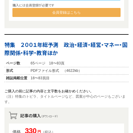
購入には会員登録が必要です
会員登録はこちら
特集 ２００１年総予測 政治・経済・経営・マネー・国
際関係・科学・教育ほか
ページ数
65ページ 18〜83頁
形式
PDFファイル形式 （4622kb）
雑誌掲載位置
18〜83頁目
ご購入の前に記事の内容と文字数をお確かめください。
（注）特集のトビラ、タイトルページなど、図案が中心のページもございま
す。
記事の購入
（ダウンロード）
330
価格
円
（税込）