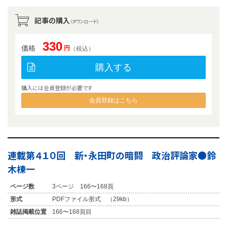
記事の購入
（ダウンロード）
330
価格
円
（税込）
購入する
購入には会員登録が必要です
会員登録はこちら
連載第４１０回 新・永田町の暗闘 政治評論家●鈴
木棟一
ページ数
3ページ 166〜168頁
形式
PDFファイル形式 （29kb）
雑誌掲載位置
166〜168頁目