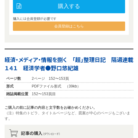
購入する
購入には会員登録が必要です
会員登録はこちら
経済・メディア・情報を捌く 「超」整理日記 隔週連載
１４１ 経済学者●野口悠紀雄
ページ数
2ページ 152〜153頁
形式
PDFファイル形式 （39kb）
雑誌掲載位置
152〜153頁目
ご購入の前に記事の内容と文字数をお確かめください。
（注）特集のトビラ、タイトルページなど、図案が中心のページもございま
す。
記事の購入
（ダウンロード）