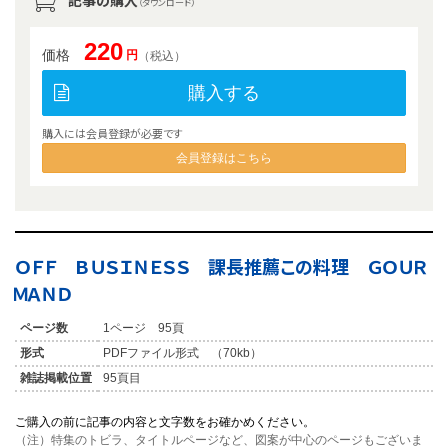
記事の購入
（ダウンロード）
220
価格
円
（税込）
購入する
購入には会員登録が必要です
会員登録はこちら
ＯＦＦ ＢＵＳＩＮＥＳＳ 課長推薦この料理 ＧＯＵＲ
ＭＡＮＤ
ページ数
1ページ 95頁
形式
PDFファイル形式 （70kb）
雑誌掲載位置
95頁目
ご購入の前に記事の内容と文字数をお確かめください。
（注）特集のトビラ、タイトルページなど、図案が中心のページもございま