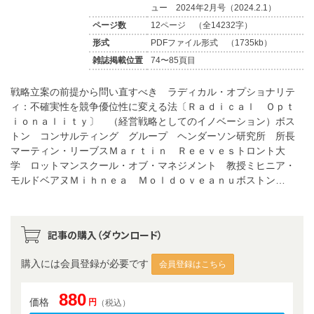
ュー 2024年2月号（2024.2.1）
ページ数
12ページ （全14232字）
形式
PDFファイル形式 （1735kb）
雑誌掲載位置
74〜85頁目
戦略立案の前提から問い直すべき ラディカル・オプショナリテ
ィ：不確実性を競争優位性に変える法〔Ｒａｄｉｃａｌ Ｏｐｔ
ｉｏｎａｌｉｔｙ〕 （経営戦略としてのイノベーション）ボス
トン コンサルティング グループ ヘンダーソン研究所 所長
マーティン・リーブスＭａｒｔｉｎ Ｒｅｅｖｅｓトロント大
学 ロットマンスクール・オブ・マネジメント 教授ミヒニア・
モルドベアヌＭｉｈｎｅａ Ｍｏｌｄｏｖｅａｎｕボストン…
記事の購入（ダウンロード）
購入には会員登録が必要です
会員登録はこちら
880
価格
円
（税込）