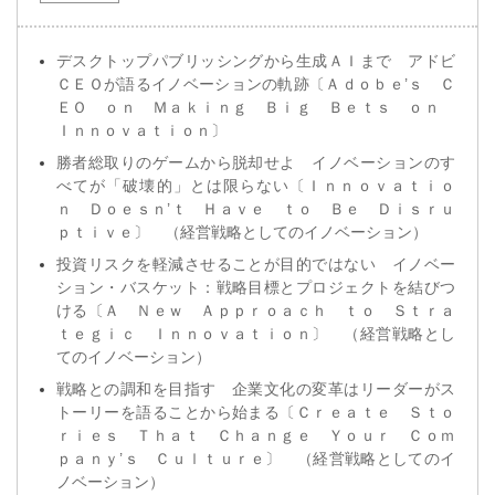
デスクトップパブリッシングから生成ＡＩまで アドビ
ＣＥＯが語るイノベーションの軌跡〔Ａｄｏｂｅ’ｓ Ｃ
ＥＯ ｏｎ Ｍａｋｉｎｇ Ｂｉｇ Ｂｅｔｓ ｏｎ
Ｉｎｎｏｖａｔｉｏｎ〕
勝者総取りのゲームから脱却せよ イノベーションのす
べてが「破壊的」とは限らない〔Ｉｎｎｏｖａｔｉｏ
ｎ Ｄｏｅｓｎ’ｔ Ｈａｖｅ ｔｏ Ｂｅ Ｄｉｓｒｕ
ｐｔｉｖｅ〕 （経営戦略としてのイノベーション）
投資リスクを軽減させることが目的ではない イノベー
ション・バスケット：戦略目標とプロジェクトを結びつ
ける〔Ａ Ｎｅｗ Ａｐｐｒｏａｃｈ ｔｏ Ｓｔｒａ
ｔｅｇｉｃ Ｉｎｎｏｖａｔｉｏｎ〕 （経営戦略とし
てのイノベーション）
戦略との調和を目指す 企業文化の変革はリーダーがス
トーリーを語ることから始まる〔Ｃｒｅａｔｅ Ｓｔｏ
ｒｉｅｓ Ｔｈａｔ Ｃｈａｎｇｅ Ｙｏｕｒ Ｃｏｍ
ｐａｎｙ’ｓ Ｃｕｌｔｕｒｅ〕 （経営戦略としてのイ
ノベーション）