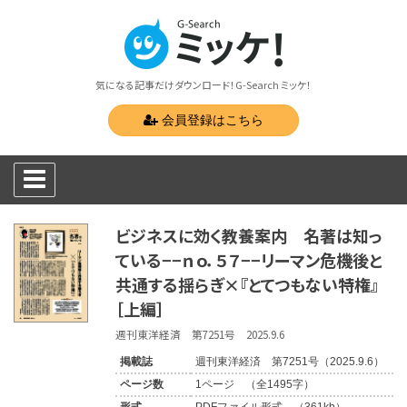
気になる記事だけダウンロード！G-Search ミッケ！
会員登録はこちら
ビジネスに効く教養案内 名著は知っ
ている−−ｎｏ．５７−−リーマン危機後と
共通する揺らぎ×『とてつもない特権』
［上編］
週刊東洋経済 第7251号 2025.9.6
掲載誌
週刊東洋経済 第7251号（2025.9.6）
ページ数
1ページ （全1495字）
形式
PDFファイル形式 （361kb）