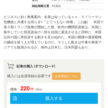
雑誌掲載位置
81頁目
ビジネスに効く教養案内 名著は知っているｎｏ．５７リーマン
危機後と共通する揺らぎ×『とてつもない特権』［上編］ 米国で
第２期トランプ政権が開始した後、欧州の機関投資家は、米国に
集中していた投資資金の一部を自国に還流させると同時に、米国
以外の国に再投資する動きを見せ始めた。米国の覇権や通貨覇権
の継続を疑う人が増えているのだ。そうした動きは中東や東南ア
ジアでも観測されるが、例外は日本だ。日米同盟もあり…
記事の購入（ダウンロード）
購入には会員登録が必要です
会員登録はこちら
220
価格
円
（税込）
購入する