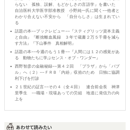
らない 孤独、誤解、もどかしさの言語学』を書いた
自治医科大学医学部准教授 小野純一氏に聞く−−他者と
わかり合えない不安から 「自分らしさ」は生まれてい
る
話題の本−−ブックレビュー−−『スティグリッツ資本主義
と自由』『断捨離血風録 ３年で蔵書２万５千冊を減ら
す方法』『下山事件 真相解明』
話題の本−−今週のもう１冊−−『人間には１２の感覚があ
る 動物たちに学ぶセンス・オブ・ワンダー』
西野智彦の金融秘録−−第４２回 「プラザ」から「バブ
ル」へ（２）−−ＦＲＢ「内紛」収拾のため 日独に協調
利下げを打診
２１世紀の証言−−その４（全４回） 連合前会長 神津
里季生 −−職場・現場あっての労組 地道に発信力の向
上を
あわせて読みたい