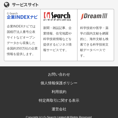
サービスサイト
企業INDEXナビでは
新聞・雑誌記事、企
科学技術や医学・薬
国税庁法人番号公表
業情報、住宅地図や
学の国内文献を網羅
サイトなどオープン
科学技術情報などを
的に、海外文献も検
データから収集した
提供するビジネス情
索できる科学技術文
全国約350万社の企業
報サービスです。
献データベースで
情報を提供します。
す。
お問い合わせ
個人情報保護ポリシー
利用規約
特定商取引に関する表示
運営会社
Copyright (c) G-Search Limited All Rights Reserved.