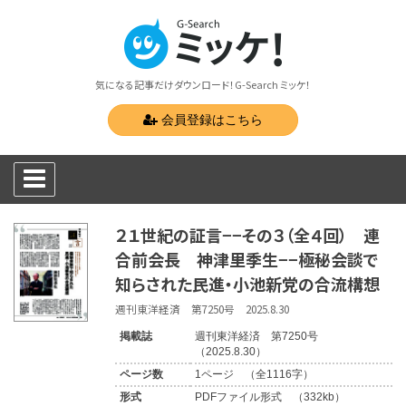
気になる記事だけダウンロード！G-Search ミッケ！
会員登録はこちら
２１世紀の証言−−その３（全４回） 連
合前会長 神津里季生−−極秘会談で
知らされた民進・小池新党の合流構想
週刊東洋経済 第7250号 2025.8.30
掲載誌
週刊東洋経済 第7250号
（2025.8.30）
ページ数
1ページ （全1116字）
形式
PDFファイル形式 （332kb）