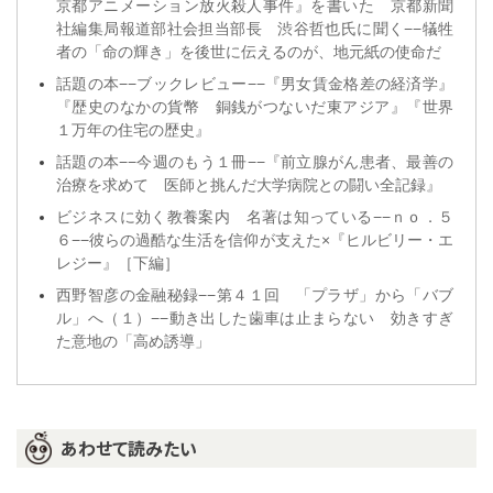
京都アニメーション放火殺人事件』を書いた 京都新聞
社編集局報道部社会担当部長 渋谷哲也氏に聞く−−犠牲
者の「命の輝き」を後世に伝えるのが、地元紙の使命だ
話題の本−−ブックレビュー−−『男女賃金格差の経済学』
『歴史のなかの貨幣 銅銭がつないだ東アジア』『世界
１万年の住宅の歴史』
話題の本−−今週のもう１冊−−『前立腺がん患者、最善の
治療を求めて 医師と挑んだ大学病院との闘い全記録』
ビジネスに効く教養案内 名著は知っている−−ｎｏ．５
６−−彼らの過酷な生活を信仰が支えた×『ヒルビリー・エ
レジー』［下編］
西野智彦の金融秘録−−第４１回 「プラザ」から「バブ
ル」へ（１）−−動き出した歯車は止まらない 効きすぎ
た意地の「高め誘導」
あわせて読みたい