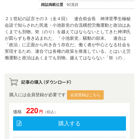
雑誌掲載位置
92頁目
２１世紀の証言その３（全４回） 連合前会長 神津里季生極秘
会談で知らされた民進・小池新党の合流構想労働運動と政治はあ
くまでも別物。矩（のり）を越えてはならないとしてきた神津氏
が図らずも巻き込まれた、「小池新党」騒動の顛末。 連合は
「政治」に正面から向き合う存在だ。働く者が中心となる社会を
実現するため、連合では各種の政策を推進している。とはいえ労
働運動と政治はあくまでも別物。越えてはならない「矩（の…
記事の購入（ダウンロード）
購入には会員登録が必要です
会員登録はこちら
220
価格
円
（税込）
購入する