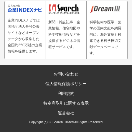
企業INDEXナビでは
新聞・雑誌記事、企
科学技術や医学・薬
国税庁法人番号公表
業情報、住宅地図や
学の国内文献を網羅
サイトなどオープン
科学技術情報などを
的に、海外文献も検
データから収集した
提供するビジネス情
索できる科学技術文
全国約350万社の企業
報サービスです。
献データベースで
情報を提供します。
す。
お問い合わせ
個人情報保護ポリシー
利用規約
特定商取引に関する表示
運営会社
Copyright (c) G-Search Limited All Rights Reserved.