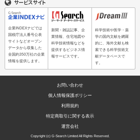
サービスサイト
企業INDEXナビでは
新聞・雑誌記事、企
科学技術や医学・薬
国税庁法人番号公表
業情報、住宅地図や
学の国内文献を網羅
サイトなどオープン
科学技術情報などを
的に、海外文献も検
データから収集した
提供するビジネス情
索できる科学技術文
全国約350万社の企業
報サービスです。
献データベースで
情報を提供します。
す。
お問い合わせ
個人情報保護ポリシー
利用規約
特定商取引に関する表示
運営会社
Copyright (c) G-Search Limited All Rights Reserved.