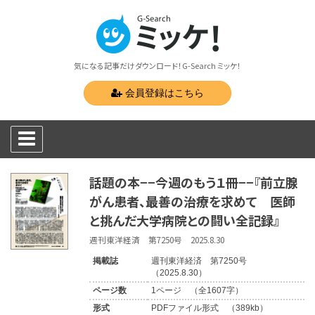
気になる記事だけダウンロード！G-Search ミッケ！
会員登録はこちら
話題の本−−今週のもう１冊−−『前立腺
がん患者、最善の治療を求めて 医師
と挑んだ大学病院との闘い全記録』
週刊東洋経済 第7250号 2025.8.30
掲載誌
週刊東洋経済 第7250号
（2025.8.30）
ページ数
1ページ （全1607字）
形式
PDFファイル形式 （389kb）