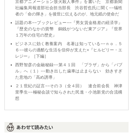
京都アニメーション放火殺人事件』を書いた 京都新聞
社編集局報道部社会担当部長 渋谷哲也氏に聞く−−犠牲
者の「命の輝き」を後世に伝えるのが、地元紙の使命だ
話題の本−−ブックレビュー−−『男女賃金格差の経済学』
『歴史のなかの貨幣 銅銭がつないだ東アジア』『世界
１万年の住宅の歴史』
ビジネスに効く教養案内 名著は知っている−−ｎｏ．５
６−−彼らの過酷な生活を信仰が支えた×『ヒルビリー・エ
レジー』［下編］
西野智彦の金融秘録−−第４１回 「プラザ」から「バブ
ル」へ（１）−−動き出した歯車は止まらない 効きすぎ
た意地の「高め誘導」
２１世紀の証言−−その３（全４回） 連合前会長 神津
里季生−−極秘会談で知らされた民進・小池新党の合流構
想
あわせて読みたい