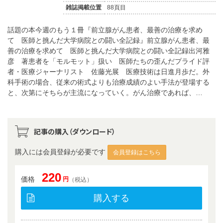
雑誌掲載位置
88頁目
話題の本今週のもう１冊『前立腺がん患者、最善の治療を求め
て 医師と挑んだ大学病院との闘い全記録』前立腺がん患者、最
善の治療を求めて 医師と挑んだ大学病院との闘い全記録出河雅
彦 著患者を「モルモット」扱い 医師たちの歪んだプライド評
者・医療ジャーナリスト 佐藤光展 医療技術は日進月歩だ。外
科手術の場合、従来の術式よりも治療成績のよい手法が登場する
と、次第にそちらが主流になっていく。がん治療であれば、…
記事の購入（ダウンロード）
購入には会員登録が必要です
会員登録はこちら
220
価格
円
（税込）
購入する