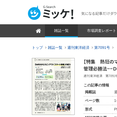
気になる記事だけダウンロ
雑誌一覧
市場調査レポート
トップ
雑誌一覧
週刊東洋経済
第7091号
【特集 熱狂のマ
管理必勝法−−Ｄ
週刊東洋経済 第7091号 2
この記事の情報
掲載誌
週
ページ数
形式
P