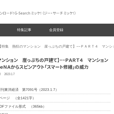
ード！G-Search ミッケ！
（ジー・サーチ ミッケ！）
特集記事
会員登録
【特集 熱狂のマンション 崖っぷちの戸建て】−−ＰＡＲＴ４ マンシ
ンション 崖っぷちの戸建て】−−ＰＡＲＴ４ マンション
ｅＮＡからスピンアウト「スマート修繕」の威力
023.1.7
刊東洋経済 第7091号（2023.1.7）
1ページ （全1421字）
DFファイル形式 （365kb）