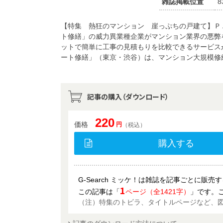
雑誌掲載位置
8
【特集 熱狂のマンション 崖っぷちの戸建て】Ｐ
ト修繕」の威力異業種企業がマンション業界の悪弊
ットで簡単に工事の見積もりを比較できるサービス
ート修繕」（東京・渋谷）は、マンション大規模修
記事の購入（ダウンロード）
220
価格
円
（税込）
購入する
G-Search ミッケ！は雑誌を記事ごとに販
1
この記事は「
ページ（全1421字）
」です。
（注）特集のトビラ、タイトルページなど、