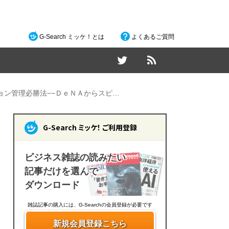
G-Search ミッケ！とは
よくあるご質問
ョン管理必勝法−−ＤｅＮＡからスピ…
G-Search ミッケ！ ご利用登録
ビジネス雑誌の読みたい
記事だけを選んで
ダウンロード
雑誌記事の購入には、G-Searchの会員登録が必要です
新規会員登録こちら