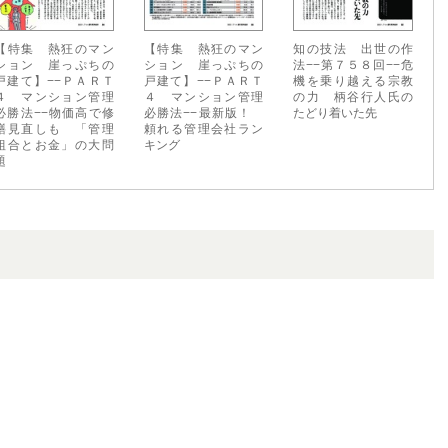
【特集 熱狂のマン
【特集 熱狂のマン
知の技法 出世の作
ション 崖っぷちの
ション 崖っぷちの
法−−第７５８回−−危
戸建て】−−ＰＡＲＴ
戸建て】−−ＰＡＲＴ
機を乗り越える宗教
４ マンション管理
４ マンション管理
の力 柄谷行人氏の
必勝法−−物価高で修
必勝法−−最新版！
たどり着いた先
繕見直しも 「管理
頼れる管理会社ラン
組合とお金」の大問
キング
題