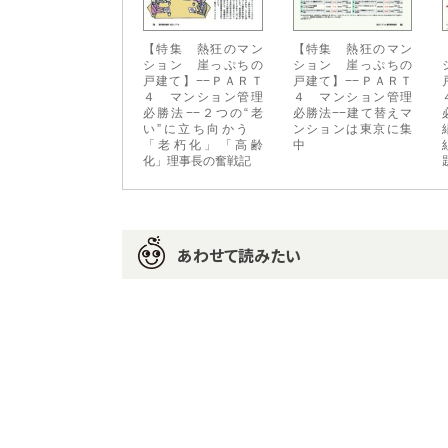
【特集 熱狂のマン
【特集 熱狂のマン
ション 崖っぷちの
ション 崖っぷちの
戸建て】−−ＰＡＲＴ
戸建て】−−ＰＡＲＴ
４ マンション管理
４ マンション管理
必勝法−−２つの“老
必勝法−−建て替えマ
い”に立ち向かう
ンションは東京に集
「老朽化」「高齢
中
化」理事長の奮戦記
あわせて読みたい