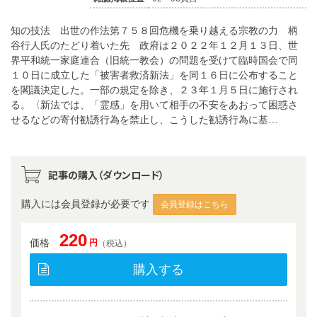
知の技法 出世の作法第７５８回危機を乗り越える宗教の力 柄
谷行人氏のたどり着いた先 政府は２０２２年１２月１３日、世
界平和統一家庭連合（旧統一教会）の問題を受けて臨時国会で同
１０日に成立した「被害者救済新法」を同１６日に公布すること
を閣議決定した。一部の規定を除き、２３年１月５日に施行され
る。〈新法では、「霊感」を用いて相手の不安をあおって困惑さ
せるなどの寄付勧誘行為を禁止し、こうした勧誘行為に基…
記事の購入（ダウンロード）
購入には会員登録が必要です
会員登録はこちら
220
価格
円
（税込）
購入する