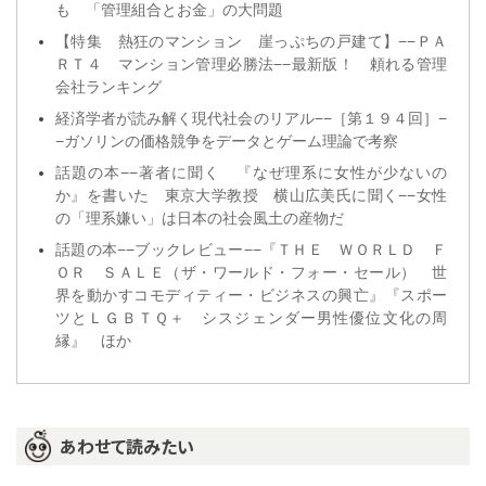
も 「管理組合とお金」の大問題
【特集 熱狂のマンション 崖っぷちの戸建て】−−ＰＡ
ＲＴ４ マンション管理必勝法−−最新版！ 頼れる管理
会社ランキング
経済学者が読み解く現代社会のリアル−−［第１９４回］−
−ガソリンの価格競争をデータとゲーム理論で考察
話題の本−−著者に聞く 『なぜ理系に女性が少ないの
か』を書いた 東京大学教授 横山広美氏に聞く−−女性
の「理系嫌い」は日本の社会風土の産物だ
話題の本−−ブックレビュー−−『ＴＨＥ ＷＯＲＬＤ Ｆ
ＯＲ ＳＡＬＥ（ザ・ワールド・フォー・セール） 世
界を動かすコモディティー・ビジネスの興亡』『スポー
ツとＬＧＢＴＱ＋ シスジェンダー男性優位文化の周
縁』 ほか
あわせて読みたい