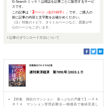
G-Search ミッケ！は雑誌を記事ごとに販売するサービ
スです。
2
この記事は「
ページ（全2748字）
」です。ご購入の
前に記事の内容と文字数をお確かめください。
（注）特集のトビラ、タイトルページなど、図案が中
心のページもございます。
記事のダウンロード方法について
掲載雑誌のおすすめ記事
週刊東洋経済 第7091号（2023.1.7）
【特集 熱狂のマンション 崖っぷちの戸建て】−−ＰＡ
ＲＴ４ マンション管理必勝法−−物価高で修繕見直し