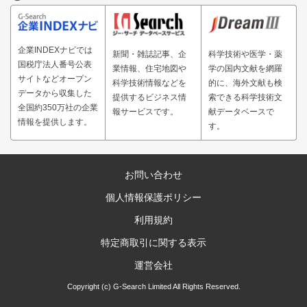
企業INDEXナビでは
新聞・雑誌記事、企
科学技術や医学・薬
国税庁法人番号公表
業情報、住宅地図や
学の国内文献を網羅
サイトなどオープン
科学技術情報などを
的に、海外文献も検
データから収集した
提供するビジネス情
索できる科学技術文
全国約350万社の企業
報サービスです。
献データベースで
情報を提供します。
す。
お問い合わせ
個人情報保護ポリシー
利用規約
特定商取引に関する表示
運営会社
Copyright (c) G-Search Limited All Rights Reserved.