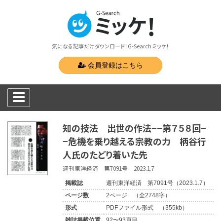
気になる記事だけダウンロード！G-Search ミッケ！
会員登録はこちら
知の技法 出世の作法−−第７５８回−
−危機を乗り越える宗教の力 柄谷行
人氏のたどり着いた先
週刊東洋経済 第7091号 2023.1.7
掲載誌
週刊東洋経済 第7091号（2023.1.7）
ページ数
2ページ （全2748字）
形式
PDFファイル形式 （355kb）
雑誌掲載位置
92〜93頁目