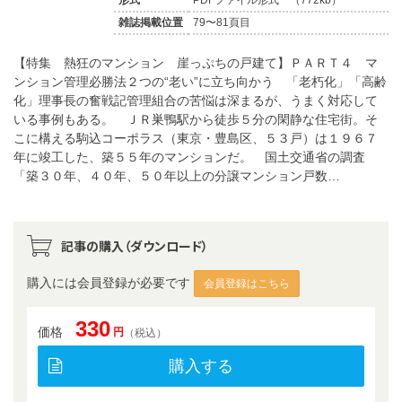
雑誌掲載位置
79〜81頁目
【特集 熱狂のマンション 崖っぷちの戸建て】ＰＡＲＴ４ マ
ンション管理必勝法２つの“老い”に立ち向かう 「老朽化」「高齢
化」理事長の奮戦記管理組合の苦悩は深まるが、うまく対応して
いる事例もある。 ＪＲ巣鴨駅から徒歩５分の閑静な住宅街。そ
こに構える駒込コーポラス（東京・豊島区、５３戸）は１９６７
年に竣工した、築５５年のマンションだ。 国土交通省の調査
「築３０年、４０年、５０年以上の分譲マンション戸数…
記事の購入（ダウンロード）
購入には会員登録が必要です
会員登録はこちら
330
価格
円
（税込）
購入する