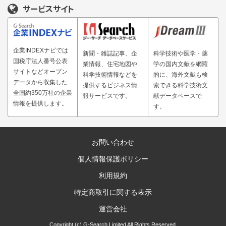
サービスサイト
企業INDEXナビでは
新聞・雑誌記事、企
科学技術や医学・薬
国税庁法人番号公表
業情報、住宅地図や
学の国内文献を網羅
サイトなどオープン
科学技術情報などを
的に、海外文献も検
データから収集した
提供するビジネス情
索できる科学技術文
全国約350万社の企業
報サービスです。
献データベースで
情報を提供します。
す。
お問い合わせ
個人情報保護ポリシー
利用規約
特定商取引に関する表示
運営会社
Copyright (c) G-Search Limited All Rights Reserved.