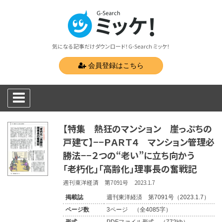
気になる記事だけダウンロード！G-Search ミッケ！
会員登録はこちら
【特集 熱狂のマンション 崖っぷちの
戸建て】−−ＰＡＲＴ４ マンション管理必
勝法−−２つの“老い”に立ち向かう
「老朽化」「高齢化」理事長の奮戦記
週刊東洋経済 第7091号 2023.1.7
掲載誌
週刊東洋経済 第7091号（2023.1.7）
ページ数
3ページ （全4085字）
形式
PDFファイル形式 （772kb）